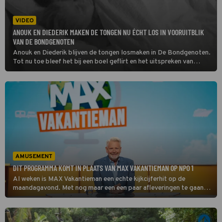
VIDEO
ANOUK EN DIEDERIK MAKEN DE TONGEN NU ÉCHT LOS IN VOORUITBLIK
VAN DE BONDGENOTEN
Anouk en Diederik blijven de tongen losmaken in De Bondgenoten.
Tot nu toe bleef het bij een boel geflirt en het uitspreken van
gevoelens, maar vanavond zien kijkers de twee een stap verder
gaan.
AMUSEMENT
DIT PROGRAMMA KOMT IN PLAATS VAN MAX VAKANTIEMAN OP NPO 1
Al weken is MAX Vakantieman een echte kijkcijferhit op de
maandagavond. Met nog maar een een paar afleveringen te gaan, is
het tijd om alvast vooruit te blikken. Welk programma neemt
daarna de plek op NPO 1 in? Wij zochten het voor je uit!