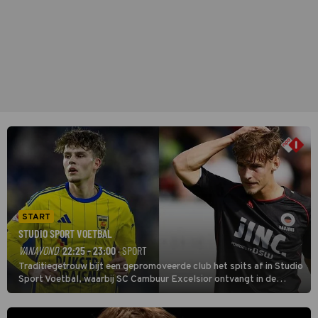
START
STUDIO SPORT VOETBAL
VANAVOND
22:25 - 23:00
· SPORT
Traditiegetrouw bijt een gepromoveerde club het spits af in Studio
Sport Voetbal, waarbij SC Cambuur Excelsior ontvangt in de
eerste wedstrijd van het nieuwe Eredivisieseizoen. De nieuwe
oefenmeester is Johan Plat en hij wil aanvallend voetballen.