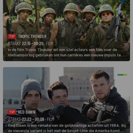
TROPIC THUNDER
TIP
STRAKS
22:15 - 00:20
· FILM
In de film Tropic Thunder wil een stel acteurs een film over de
Vietnamoorlog gebruiken om hun carrières een nieuwe impuls te
geven, maar tijdens de opnamen in het zuiden van Vietnam komen
ze in een oorlog tussen twee drugsbendes terecht.
RED DAWN
TIP
STRAKS
22:22 - 00:09
· FILM
Red Dawn is een remake van de gelijknamige actiefilm uit 1984. Bij
de nieuwste variant is het niet de Sovjet-Unie die Amerika komt