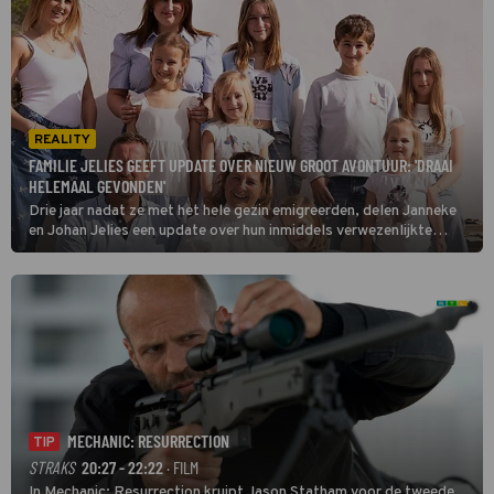
REALITY
FAMILIE JELIES GEEFT UPDATE OVER NIEUW GROOT AVONTUUR: 'DRAAI
HELEMAAL GEVONDEN'
Drie jaar nadat ze met het hele gezin emigreerden, delen Janneke
en Johan Jelies een update over hun inmiddels verwezenlijkte
droom: een eigen zaak in Spanje. Hoe vergaat dit nieuwe avontuur
ze?
MECHANIC: RESURRECTION
TIP
STRAKS
20:27 - 22:22
· FILM
In Mechanic: Resurrection kruipt Jason Statham voor de tweede