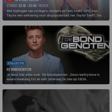
TIP
STRAKS
22:10 - 23:50
· MUZIEK
Met bijdragen van collega's, insiders en fans zoekt NPO Doc:
Taylor een verklaring voor de populariteit van Taylor Swift. De
singer-songwriter is een van de succesvolste sterren van onze tijd
en een inspiratie voor velen. (HH)
COLLECTIE
DE BONDGENOTEN
Je leest hier alles over De Bondgenoten . Deze realityshow is
iedere maandag tot en met zaterdag te zien op SBS6.