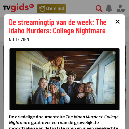
stem nu!
×
De streamingtip van de week: The
tvgids
streaming
nieuws
Idaho Murders: College Nightmare
TV GIDS
NU & STRAKS
PRIMETIME
GEMIST
LAATSTE NIEUWS
NU TE ZIEN
©
De driedelige documentaire
The Idaho Murders: College
Nightmare
gaat over een van de gruwelijkste
moordzaken van de laatste jaren en is een regelrechte