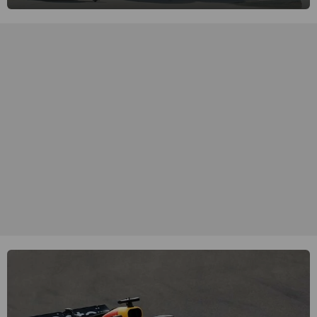
binnenvallen, maar zijn Rusland en Noord-Korea de vijanden.