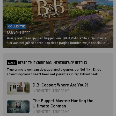
COLLECTIE
B&B VOL LIEFDE
Kun jij ook geen genoeg krijgen van B&B Vol Liefde ? Dan ben je
hier aan het juiste adres! Op deze pagina houden we je continu op
de hoogte van al het nieuws over de datingshow.
BESTE TRUE CRIME DOCUMENTAIRES OP NETFLIX
LIJST
True crime is een van de populairste genres op Netflix. En de
streamingdienst heeft heel wat pareltjes in zijn bibliotheek.
D.B. Cooper: Where Are You?!
INFORMATIEF · TRUE CRIME
The Puppet Master: Hunting the
Ultimate Conman
INFORMATIEF · TRUE CRIME