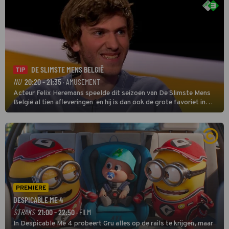
DE SLIMSTE MENS BELGIË
TIP
NU
20:20 - 21:35
· AMUSEMENT
Acteur Felix Heremans speelde dit seizoen van De Slimste Mens
België al tien afleveringen en hij is dan ook de grote favoriet in
deze seizoensfinale. En er is Nederlandse inbreng, want komiek
Soundos El Ahmadi neemt plaats aan de jurytafel.
PREMIERE
DESPICABLE ME 4
STRAKS
21:00 - 22:50
· FILM
In Despicable Me 4 probeert Gru alles op de rails te krijgen, maar