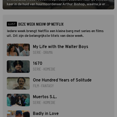
keer in de huid van huurmoordenaar Arthur Bishop, waarna je er
donder op kunt zeggen dat er van Bishops geplande pensioen niet
veel terechtkomt.
DEZE WEEK NIEUW OP NETFLIX
LIJST
Iedere week brengt Netflix een kleine berg met series en films
uit. Dit zijn de belangrijkste titels van deze week.
My Life with the Walter Boys
SERIE · DRAMA
1670
SERIE · KOMEDIE
One Hundred Years of Solitude
FILM · FANTASY
Muertos S.L.
SERIE · KOMEDIE
Badly in Love