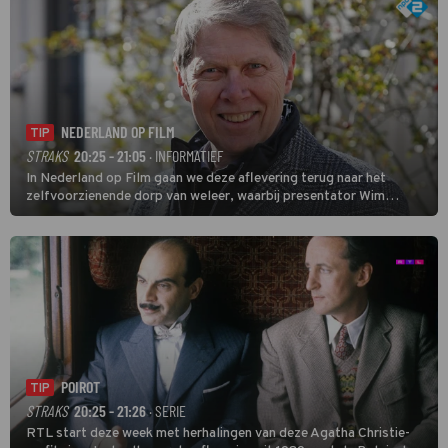
NEDERLAND OP FILM
TIP
STRAKS
20:25 - 21:05
· INFORMATIEF
In Nederland op Film gaan we deze aflevering terug naar het
zelfvoorzienende dorp van weleer, waarbij presentator Wim
Daniëls de kijkers meeneemt op reis door de tijd aan de hand van
unieke amateurbeelden uit verschillende decennia. (HH)
POIROT
TIP
STRAKS
20:25 - 21:26
· SERIE
RTL start deze week met herhalingen van deze Agatha Christie-