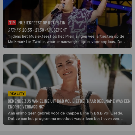
MUZIEKFEEST OP HET PLEIN
TIP
STRAKS
20:35 - 21:30
· AMUSEMENT
Tijdens het Muziekfeest op het Plein zingen veel artiesten op de
Melkmarkt in Zwolle, waar er nauwelijks tijd is voor applaus. De
grootste namen zijn André Hazes, Jannes, René Froger en
natuurlijk Rutger van Barneveld met zijn hit Zwoele Zomernachten.
REALITY
BEKENDE ZUS VAN ELINE UIT B&B VOL LIEFDE: 'HAAR DEELNAME WAS EEN
ENORME VERRASSING'
Aan animo geen gebrek voor de knappe Eline in B&B Vol Liefde.
Dat ze aan het programma meedoet was alleen best even een
schok voor haar familie, onder wie haar bekende zus.