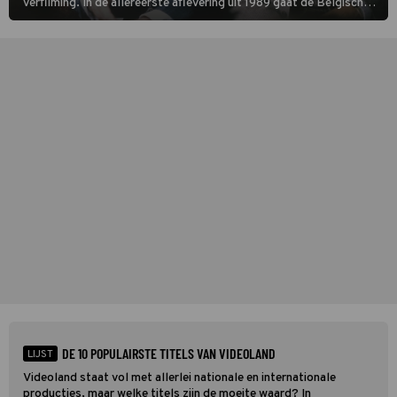
verfilming. In de allereerste aflevering uit 1989 gaat de Belgische
speurder op zoek naar een vermiste kok. Poirot raakt al snel
verwikkeld in een moordzaak. (HH)
DE 10 POPULAIRSTE TITELS VAN VIDEOLAND
LIJST
Videoland staat vol met allerlei nationale en internationale
producties, maar welke titels zijn de moeite waard? In