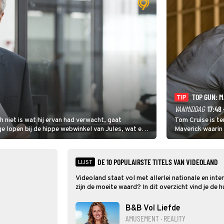
TOP GUN: 
TIP
VANMIDDAG
17:48 
niet is wat hij ervan had verwacht, gaat
Tom Cruise is te
e lopen bij de hippe webwinkel van Jules, wat een
Maverick waarin h
klaarstoomt voo
DE 10 POPULAIRSTE TITELS VAN VIDEOLAND
LIJST
Videoland staat vol met allerlei nationale en inte
zijn de moeite waard? In dit overzicht vind je de
B&B Vol Liefde
AMUSEMENT · REALITY