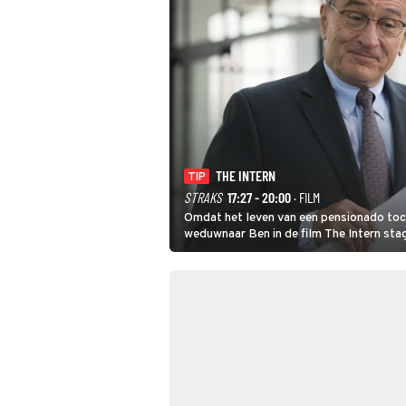
THE INTERN
TIP
STRAKS
17:27 - 20:00
· FILM
Omdat het leven van een pensionado toch 
weduwnaar Ben in de film The Intern stag
gouden zet blijkt te zijn.