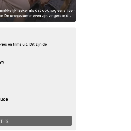
emakkelijk, zeker als dat ook nog eens live
n De oranjezomer even zijn vingers in de
 over EasyToys, de sponsor van haar
es en films uit. Dit zijn de
ys
tude
ST
· 12