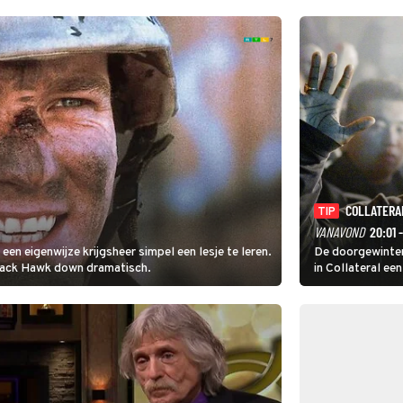
COLLATERA
TIP
VANAVOND
20:01 
en eigenwijze krijgsheer simpel een lesje te leren.
De doorgewinter
Black Hawk down dramatisch.
in Collateral ee
(Tom Cruise) he
loodsen om een 