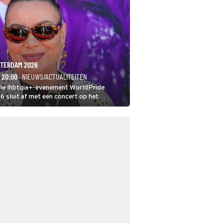
TERDAM 2026
- 20:00
· NIEUWS/ACTUALITEITEN
ale lhbtqia+-evenement WorldPride
sluit af met een concert op het
eumplein. Anita Doth is een van de
sten. In de jaren 90 veroverde ze de
eres van 2Unlimited.