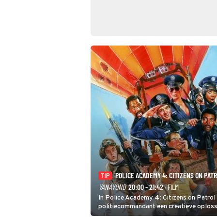
POLICE ACADEMY 4: CITIZENS ON PAT
TIP
VANAVOND
20:00 - 21:42
· FILM
In Police Academy 4: Citizens on Patrol 
politiecommandant een creatieve oploss
tekort aan agenten.