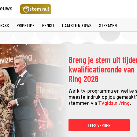
ieuws
stem nu!
TRAKS
PRIMETIME
GEMIST
LAATSTE NIEUWS
STREAMEN
Breng je stem uit tijd
kwalificatieronde van 
Ring 2026
Welk tv-programma en welke 
meeste indruk op jou gemaakt?
stemmen via
TVgids.nl/ring
.
LEES VERDER