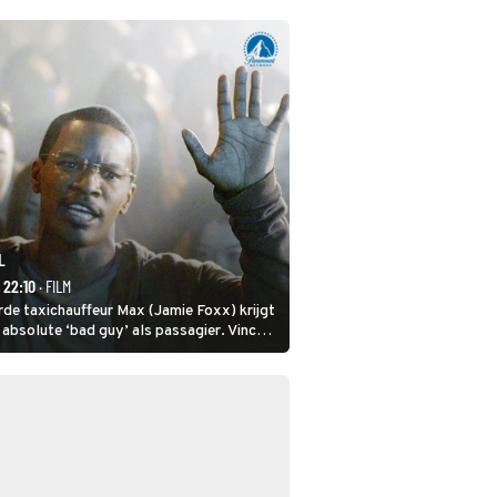
L
- 22:10
· FILM
de taxichauffeur Max (Jamie Foxx) krijgt
n absolute ‘bad guy’ als passagier. Vincent
eft hem nodig om hem de stad door te
wel heel lugubere reden.