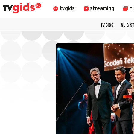
tvgids
streaming
n
TV GIDS
NU & S