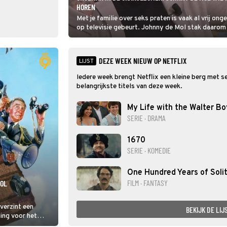
HOREN
Met je familie over seks praten is vaak al vrij ong
op televisie gebeurt. Johnny de Mol stak daarom i
oren toen z'n nichtje Noa Vahle openlijk oreerde
podcast.
DEZE WEEK NIEUW OP NETFLIX
LIJST
Iedere week brengt Netflix een kleine berg met seri
belangrijkste titels van deze week.
My Life with the Walter Bo
SERIE · DRAMA
1670
SERIE · KOMEDIE
One Hundred Years of Soli
FILM · FANTASY
ROL
verzint een
BEKIJK DE LIJ
ing voor het