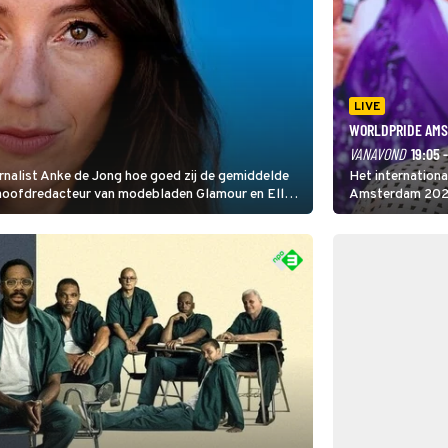
LIVE
WORLDPRIDE AMS
VANAVOND
19:05 
rnalist Anke de Jong hoe goed zij de gemiddelde
Het internation
 hoofdredacteur van modebladen Glamour en Elle
Amsterdam 2026 
gen Edson da Graça en Marc-Marie Huijbregts.
Amsterdamse Mus
optredende artie
wereld als zang