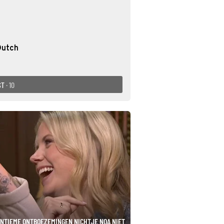
Dutch
ST
· 10
INTIEME ONTBOEZEMINGEN NICHTJE NOA NIET