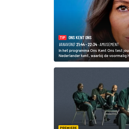
ONS KENT ONS
TIP
VANAVOND
21:44 - 22:34
· AMUSEMENT
In het programma Ons Kent Ons test jou
Nederlander kent, waarbij de voormalig
het samen met rapper Keizer opneemt te
PREMIERE