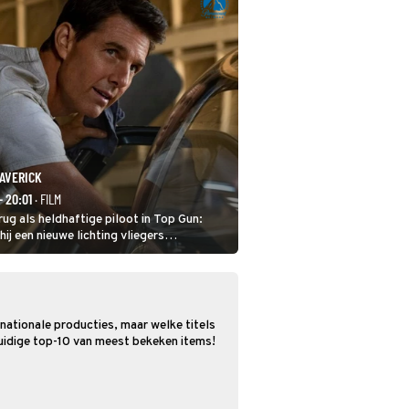
MAVERICK
- 20:01
· FILM
rug als heldhaftige piloot in Top Gun:
ij een nieuwe lichting vliegers
r het echte werk.
rnationale producties, maar welke titels
 huidige top-10 van meest bekeken items!