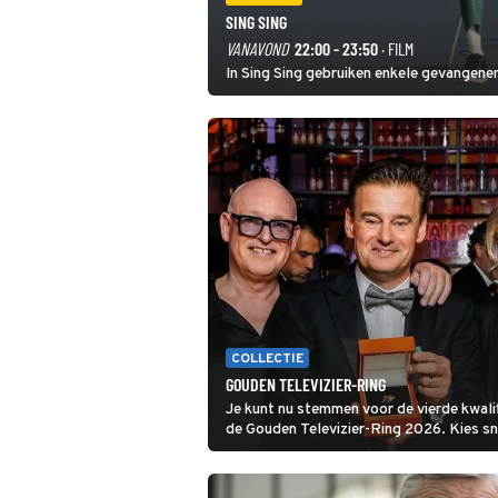
SING SING
VANAVOND
22:00 - 23:50
· FILM
In Sing Sing gebruiken enkele gevangenen
COLLECTIE
GOUDEN TELEVIZIER-RING
Je kunt nu stemmen voor de vierde kwali
de Gouden Televizier-Ring 2026. Kies snel je favoriete tv-
programma én streamingshow .