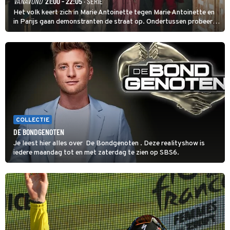
VANAVOND
21:00 - 22:05
· SERIE
Het volk keert zich in Marie Antoinette tegen Marie Antoinette en
in Parijs gaan demonstranten de straat op. Ondertussen probeert
Marie Antoinette landgoed Saint-Cloud te kopen. Ze wil daar haar
kinderen veilig laten opgroeien.
COLLECTIE
DE BONDGENOTEN
Je leest hier alles over De Bondgenoten . Deze realityshow is
iedere maandag tot en met zaterdag te zien op SBS6.