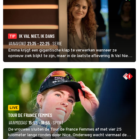
IK VAL NIET, IK DANS
TIP
VANAVOND
21:35 - 22:25
· SERIE
Emma krijgt een gigantische klap te verwerken wanneer ze
opnieuw ziek blijkt te zijn, maar in de laatste aflevering Ik Val Niet,
Ik Dans laat ze zien dat ze niet van plan is op te geven, zelfs als ze
daarvoor een ingrijpende operatie moet ondergaan.
LIVE
TOUR DE FRANCE FEMMES
VANMIDDAG
15:55 - 18:55
· SPORT
De vrouwen sluiten de Tour de France Femmes af met vier 25
kilometer lange rondes door Nice. Onderweg wacht viermaal de