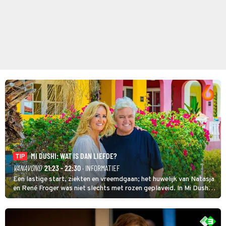
MI DUSHI: WAT IS DAN LIEFDE?
TIP
VANAVOND
21:23 - 22:30
· INFORMATIEF
Een lastige start, ziekten en vreemdgaan; het huwelijk van Natasja
en René Froger was niet slechts met rozen geplaveid. In Mi Dushi:
Wat Is Dan Liefde? neemt Wilfred Genee het showbizzkoppel mee
uit vissen om het over de liefde te hebben.