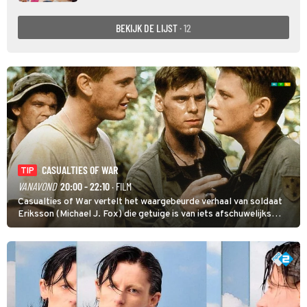
BEKIJK DE LIJST
· 12
CASUALTIES OF WAR
TIP
VANAVOND
20:00 - 22:10
· FILM
Casualties of War vertelt het waargebeurde verhaal van soldaat
Eriksson (Michael J. Fox) die getuige is van iets afschuwelijks
tijdens de Vietnamoorlog. Hij besluit uit de school te klappen.