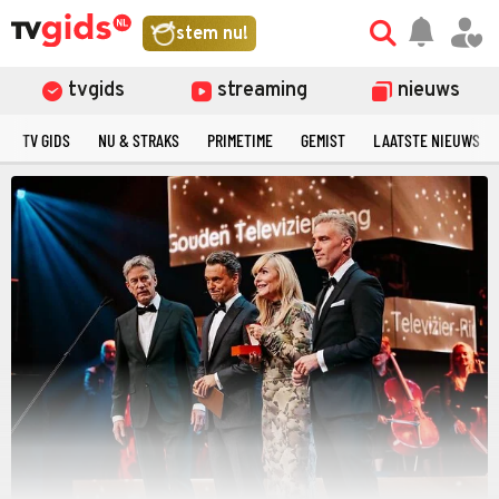
stem nu!
tvgids
streaming
nieuws
TV GIDS
NU & STRAKS
PRIMETIME
GEMIST
LAATSTE NIEUWS