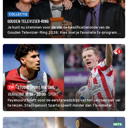
COLLECTIE
GOUDEN TELEVIZIER-RING
Je kunt nu stemmen voor de vierde kwalificatieronde van de
Gouden Televizier-Ring 2026. Kies snel je favoriete tv-programma
én streamingshow .
STUDIO SPORT VOETBAL
TIP
VANAVOND
18:55 - 20:00
· SPORT
Feyenoord hoeft voor de eerste wedstrijd van het seizoen niet ver
te reizen. Stadsgenoot Sparta speelt minder dan 7 kilometer
verderop. Feyenoord trok de Spaanse spits Nacho Ferri aan van
KVC Westerlo uit België.