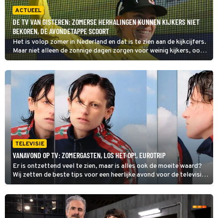
ACTUEEL
DE TV VAN GISTEREN: ZOMERSE HERHALINGEN KUNNEN KIJKERS NIET
BEKOREN, DE AVONDETAPPE SCOORT
Het is volop zomer in Nederland en dat is te zien aan de kijkcijfers.
Maar niet alleen de zonnige dagen zorgen voor weinig kijkers, ook
de programmering laat te wensen over. Gelukkig zijn er altijd nog
onze Nederlandse sporthelden.
TELEVISIE
VANAVOND OP TV: ZOMERGASTEN, LOS HET OP!, EUROTRIP
Er is ontzettend veel te zien, maar is alles ook de moeite waard?
Wij zetten de beste tips voor een heerlijke avond voor de televisie
op een rij. Dit zijn de kijktips voor zondag 9 augustus 2026. Toch
nog verder kijken, check dan onze primetime gids voor het totale
overzicht van wat er vanavond op tv is.