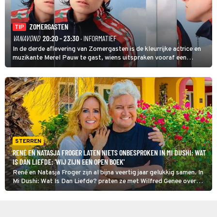
ZOMERGASTEN
TIP
VANAVOND
20:20 - 23:30
· INFORMATIEF
In de derde aflevering van Zomergasten is de kleurrijke actrice en
muzikante Merel Pauw te gast, wiens uitspraken vooraf een
boeiende avond beloven: 'Mijn ideale televisieavond is zoals mijn
identiteit: grenzeloos, absurd en vol angsten'.
STERREN
RENÉ EN NATASJA FROGER LATEN NIETS ONBESPROKEN IN MI DUSHI: WAT
IS DAN LIEFDE: 'WIJ ZIJN EEN OPEN BOEK'
René en Natasja Froger zijn al bijna veertig jaar gelukkig samen. In
Mi Dushi: Wat Is Dan Liefde? praten ze met Wilfred Genee over
wat hen bij elkaar bracht én houdt.