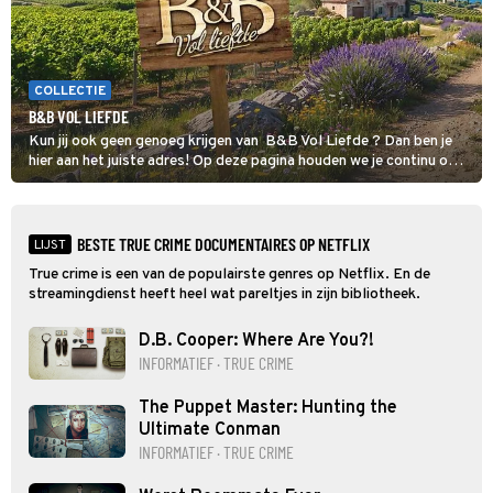
COLLECTIE
B&B VOL LIEFDE
Kun jij ook geen genoeg krijgen van B&B Vol Liefde ? Dan ben je
hier aan het juiste adres! Op deze pagina houden we je continu op
de hoogte van al het nieuws over de datingshow.
BESTE TRUE CRIME DOCUMENTAIRES OP NETFLIX
LIJST
True crime is een van de populairste genres op Netflix. En de
streamingdienst heeft heel wat pareltjes in zijn bibliotheek.
D.B. Cooper: Where Are You?!
INFORMATIEF · TRUE CRIME
The Puppet Master: Hunting the
Ultimate Conman
INFORMATIEF · TRUE CRIME