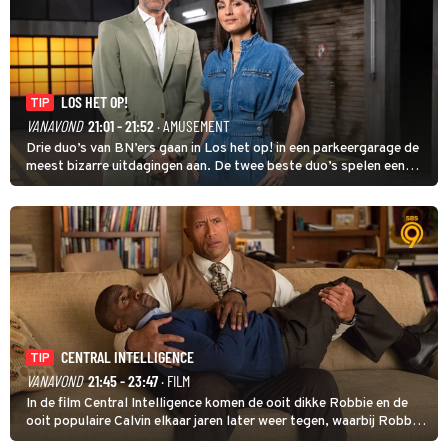
LOS HET OP!
TIP
VANAVOND
21:01 - 21:52
· AMUSEMENT
Drie duo’s van BN’ers gaan in Los het op! in een parkeergarage de
meest bizarre uitdagingen aan. De twee beste duo’s spelen een
onderlinge finale. Met in deze aflevering onder anderen cabaretiers
Nabil Aoulad Ayad en Annick Boer.
CENTRAL INTELLIGENCE
TIP
VANAVOND
21:45 - 23:47
· FILM
In de film Central Intelligence komen de ooit dikke Robbie en de
ooit populaire Calvin elkaar jaren later weer tegen, waarbij Robbie,
inmiddels supergespierd en werkzaam voor de CIA, Calvins hulp