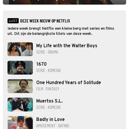
hand aan te pakken.
DEZE WEEK NIEUW OP NETFLIX
LIJST
Iedere week brengt Netflix een kleine berg met series en films
uit. Dit zijn de belangrijkste titels van deze week.
My Life with the Walter Boys
SERIE · DRAMA
1670
SERIE · KOMEDIE
One Hundred Years of Solitude
FILM · FANTASY
Muertos S.L.
SERIE · KOMEDIE
Badly in Love
AMUSEMENT · DATING