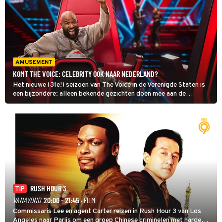
AMUSEMENT
KOMT THE VOICE: CELEBRITY OOK NAAR NEDERLAND?
Het nieuwe (31e!) seizoen van The Voice in de Verenigde Staten is
een bijzondere: alleen bekende gezichten doen mee aan de
muzikale wedstrijd. The Voice: Celebrity gaat in september van
start. Komt deze editie ook naar Nederland?
RUSH HOUR 3
TIP
VANAVOND
20:00 - 21:45
· FILM
Commissaris Lee en agent Carter reizen in Rush Hour 3 van Los
Angeles naar Parijs om een groep Chinese criminelen met harde