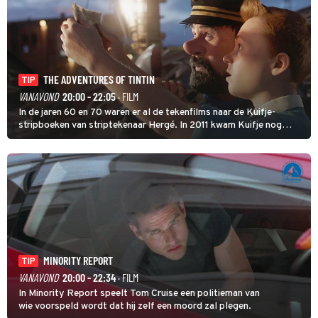
THE ADVENTURES OF TINTIN
TIP
VANAVOND
20:00 - 22:05
· FILM
In de jaren 60 en 70 waren er al de tekenfilms naar de Kuifje-
stripboeken van striptekenaar Hergé. In 2011 kwam Kuifje nog
meer tot leven in The Adventures of Tintin van Steven Spielberg.
MINORITY REPORT
TIP
VANAVOND
20:00 - 22:34
· FILM
In Minority Report speelt Tom Cruise een politieman van
wie voorspeld wordt dat hij zelf een moord zal plegen.