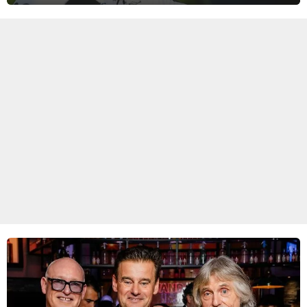
zware Col d'Èze. Aan de finish op de Promenade des Anglais krijgt
de eindwinnaar de laatste gele trui.