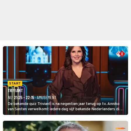
START
TRIVIANT
NU
21:25 - 22:15
· AMUSEMENT
De bekende quiz Triviant is na negentien jaar terug op tv. Anniko
van Santen verwelkomt iedere dag vijf bekende Nederlanders die
vragen beantwoorden in verschillende categorieën. De beste
speler gaat direct door naar de finaleweek.