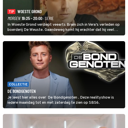
WOESTE GROND
TIP
MORGEN
19:25 - 20:00
· SERIE
In Woeste Grond verdiept veearts Bram zich in Vera’s verleden op
boerderij De Weuste. Gaandeweg komt hij erachter dat hij veel
over haar vroegere leven wil weten, maar misschien toch niet alles.
Heeft dat gevolgen voor hun relatie?
COLLECTIE
DE BONDGENOTEN
Je leest hier alles over De Bondgenoten . Deze realityshow is
iedere maandag tot en met zaterdag te zien op SBS6.