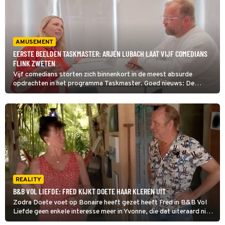
AMUSEMENT
EERSTE BEELDEN TASKMASTER: ARJEN LUBACH LAAT VIJF COMEDIANS
FLINK ZWETEN
Vijf comedians storten zich binnenkort in de meest absurde
opdrachten in het programma Taskmaster. Goed nieuws: De
eerste beelden zijn er.
REALITY
B&B VOL LIEFDE: FRED KIJKT DOETE HAAR KLEREN UIT
Zodra Doete voet op Bonaire heeft gezet heeft Fred in B&B Vol
Liefde geen enkele interesse meer in Yvonne, die dat uiteraard niet
ontgaat. En de nieuwe dame vindt wel dat de bekritiseerde B&B-