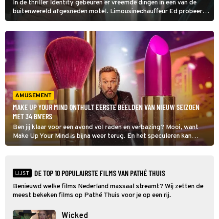
In de thriller Identity gebeuren er vreemde dingen in een van de
buitenwereld afgesneden motel. Limousinechauffeur Ed probeert
uit te zoeken wie of wat daar achter zit.
AMUSEMENT
MAKE UP YOUR MIND ONTHULT EERSTE BEELDEN VAN NIEUW SEIZOEN
MET 34 BN'ERS
Ben jij klaar voor een avond vol raden en verbazing? Mooi, want
Make Up Your Mind is bijna weer terug. En het speculeren kan
beginnen want de eerste beelden zijn er.
DE TOP 10 POPULAIRSTE FILMS VAN PATHÉ THUIS
LIJST
Benieuwd welke films Nederland massaal streamt? Wij zetten de
meest bekeken films op Pathé Thuis voor je op een rij.
Wicked