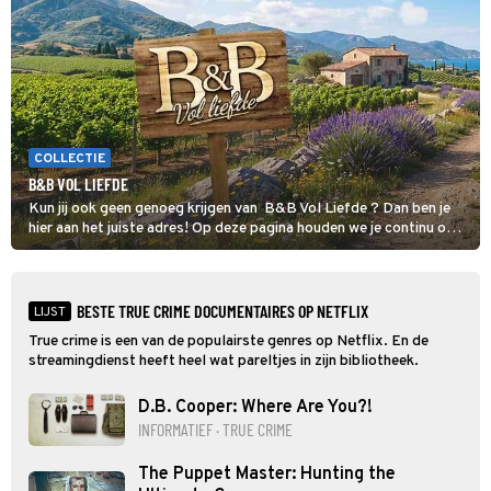
COLLECTIE
B&B VOL LIEFDE
Kun jij ook geen genoeg krijgen van B&B Vol Liefde ? Dan ben je
hier aan het juiste adres! Op deze pagina houden we je continu op
de hoogte van al het nieuws over de datingshow.
BESTE TRUE CRIME DOCUMENTAIRES OP NETFLIX
LIJST
True crime is een van de populairste genres op Netflix. En de
streamingdienst heeft heel wat pareltjes in zijn bibliotheek.
D.B. Cooper: Where Are You?!
INFORMATIEF · TRUE CRIME
The Puppet Master: Hunting the