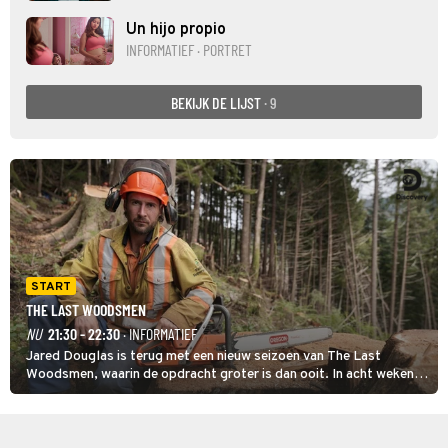
Un hijo propio
INFORMATIEF · PORTRET
BEKIJK DE LIJST
· 9
START
THE LAST WOODSMEN
NU
21:30 - 22:30
· INFORMATIEF
Jared Douglas is terug met een nieuw seizoen van The Last
Woodsmen, waarin de opdracht groter is dan ooit. In acht weken
tijd probeert hij een miljoen dollar bij elkaar te vergaren om de
toekomst van het houthakkersbedrijf te verzekeren.