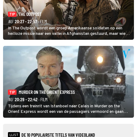
THE OUTPOST
TIP
NU
20:27 - 22:57
· FILM
In The Outpost wordt een groep Amerikaanse soldaten op een
heilloze missie naar een vallei in Afghanistan gestuurd, maar wie
overleeft daar een aanval?
MURDER ON THE ORIENT EXPRESS
TIP
NU
20:29 - 22:42
· FILM
Tijdens een treinrit van Istanboel naar Calais in Murder on the
Orient Express wordt een van de passagiers vermoord en gaan
detective Hercule Poirot en zijn snor uitzoeken wie van de andere
treinreizigers de dader is.
DE 10 POPULAIRSTE TITELS VAN VIDEOLAND
LIJST