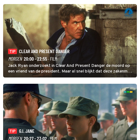
houder wat snel gaat: 'Hij bekeek me van top tot teen.'
CLEAR AND PRESENT DANGER
TIP
MORGEN
20:00 - 22:55
· FILM
Jack Ryan onderzoekt in Clear And Present Danger de moord op
een vriend van de president. Maar al snel blijkt dat deze zakenman
connecties onderhield met Colombiaanse drugskartels.
G.I. JANE
TIP
MORGEN
20:27 - 23:02
· FILM