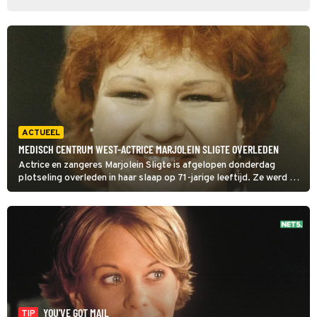
ACTUEEL
MEDISCH CENTRUM WEST-ACTRICE MARJOLEIN SLIGTE OVERLEDEN
Actrice en zangeres Marjolein Sligte is afgelopen donderdag
plotseling overleden in haar slaap op 71-jarige leeftijd. Ze werd bij
het grote publiek vooral bekend door haar rol in Medisch Centrum
West.
YOU'VE GOT MAIL
TIP