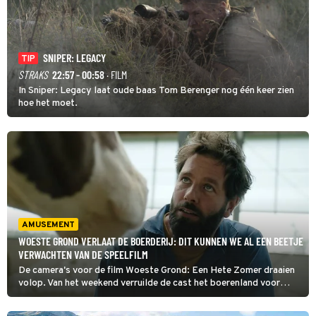
SNIPER: LEGACY
TIP
STRAKS
22:57 - 00:58
· FILM
In Sniper: Legacy laat oude baas Tom Berenger nog één keer zien
hoe het moet.
AMUSEMENT
WOESTE GROND VERLAAT DE BOERDERIJ: DIT KUNNEN WE AL EEN BEETJE
VERWACHTEN VAN DE SPEELFILM
De camera's voor de film Woeste Grond: Een Hete Zomer draaien
volop. Van het weekend verruilde de cast het boerenland voor
Twentse gezelligheid tijdens de Trotse Tukker-feesten.