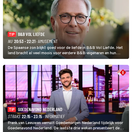
B&B VOL LIEFDE
TIP
NU
20:53 - 22:21
· AMUSEMENT
De Spaanse zon blijkt goed voor de liefde in B&B Vol Liefde. Het
land bracht al veel moois voor eerdere B&B-eigenaren en hun
partners. Ook Paul runt zijn gastenverblijf in Spanje. De 62-jarige
weduwnaar stuurt aan op een nieuw hoofdstuk.
GOEDENAVOND NEDERLAND
TIP
STRAKS
22:15 - 23:15
· INFORMATIEF
Frank van Leeuwen verruilt Goedemorgen Nederland tijdelijk voor
Goedenavond Nederland. De laatste drie weken presenteert de