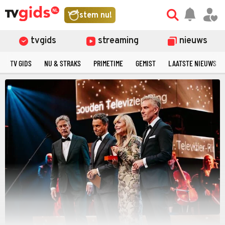
stem nu!
tvgids
streaming
nieuws
TV GIDS
NU & STRAKS
PRIMETIME
GEMIST
LAATSTE NIEUWS