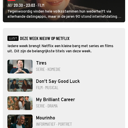
NU
20:30 - 23:03
· FILM
Tegenwoordig vinden hele volksstammen hun wederhelft via
allerhande datingapps, maar in de jaren 90 stond internetdating
nog in de kinderschoenen. In de film You've Got Mail zie je dat
terug.
DEZE WEEK NIEUW OP NETFLIX
LIJST
Iedere week brengt Netflix een kleine berg met series en films
uit. Dit zijn de belangrijkste titels van deze week.
Tires
SERIE · KOMEDIE
Don't Say Good Luck
FILM · MUSICAL
My Brilliant Career
SERIE · DRAMA
Mourinho
INFORMATIEF · PORTRET