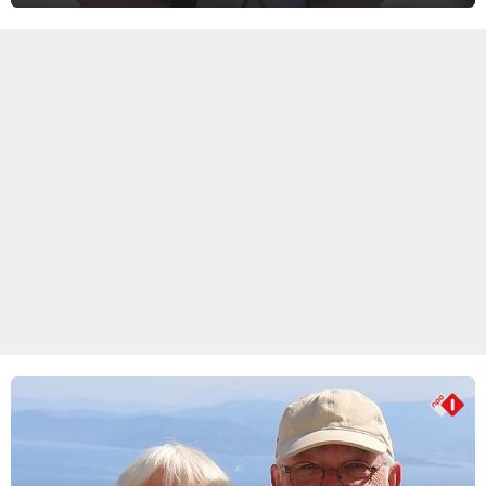
journalist en De Slimste Mens-winnaar deze avondtalkshow om en
om met Sam Hagens, die er al vanaf het begin bij is.