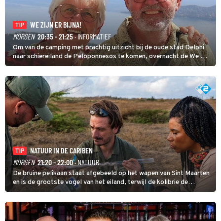
WE ZIJN ER BIJNA!
TIP
MORGEN
20:35 - 21:25
· INFORMATIEF
Om van de camping met prachtig uitzicht bij de oude stad Delphi
naar schiereiland de Peloponnesos te komen, overnacht de We Zijn
er Bijna!-kampeergroep op een camping in Athene langs de
snelweg. Vooral Geert en Rina doen geen oog dicht.
NATUUR IN DE CARIBEN
TIP
MORGEN
21:20 - 22:00
· NATUUR
De bruine pelikaan staat afgebeeld op het wapen van Sint Maarten
en is de grootste vogel van het eiland, terwijl de kolibrie de
kleinste is. In deze laatste aflevering van Natuur in de Cariben
bekijkt Natasja Gibbs beide bijzondere vogelsoorten.