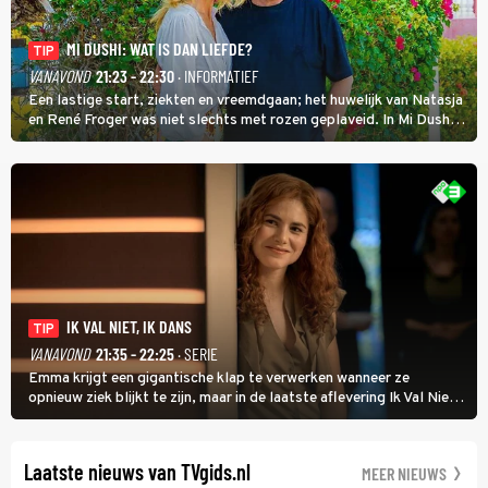
MI DUSHI: WAT IS DAN LIEFDE?
TIP
VANAVOND
21:23 - 22:30
· INFORMATIEF
Een lastige start, ziekten en vreemdgaan; het huwelijk van Natasja
en René Froger was niet slechts met rozen geplaveid. In Mi Dushi:
Wat Is Dan Liefde? neemt Wilfred Genee het showbizzkoppel mee
uit vissen om het over de liefde te hebben.
IK VAL NIET, IK DANS
TIP
VANAVOND
21:35 - 22:25
· SERIE
Emma krijgt een gigantische klap te verwerken wanneer ze
opnieuw ziek blijkt te zijn, maar in de laatste aflevering Ik Val Niet,
Ik Dans laat ze zien dat ze niet van plan is op te geven, zelfs als ze
daarvoor een ingrijpende operatie moet ondergaan.
Laatste nieuws van TVgids.nl
MEER NIEUWS