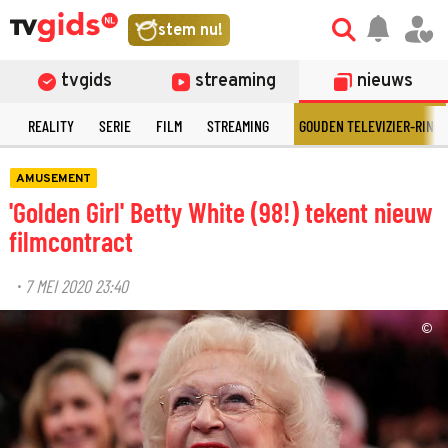
stem nu!
tvgids
streaming
nieuws
N
REALITY
SERIE
FILM
STREAMING
GOUDEN TELEVIZIER-RING
AMUSEMENT
'Golden Girl' Betty White (98!) tekent nieuw
filmcontract
7 MEI 2020 23:40
·
©