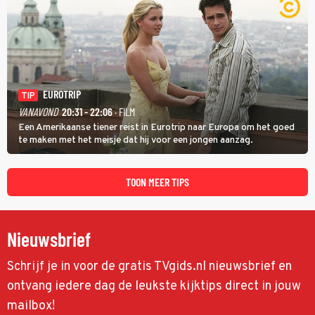
EUROTRIP
TIP
VANAVOND
20:31 - 22:06
· FILM
Een Amerikaanse tiener reist in Eurotrip naar Europa om het goed
te maken met het meisje dat hij voor een jongen aanzag.
TOON MEER TIPS
Nieuwsbrief
Schrijf je in voor de gratis TVgids.nl nieuwsbrief en
ontvang iedere dag de leukste kijktips direct in jouw
mailbox!