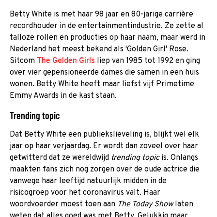
Betty White is met haar 98 jaar en 80-jarige carrière
recordhouder in de entertainmentindustrie. Ze zette al
talloze rollen en producties op haar naam, maar werd in
Nederland het meest bekend als 'Golden Girl' Rose.
Sitcom
The Golden Girls
liep van 1985 tot 1992 en ging
over vier gepensioneerde dames die samen in een huis
wonen. Betty White heeft maar liefst vijf Primetime
Emmy Awards in de kast staan.
Trending topic
Dat Betty White een publiekslieveling is, blijkt wel elk
jaar op haar verjaardag. Er wordt dan zoveel over haar
getwitterd dat ze wereldwijd
trending topic
is. Onlangs
maakten fans zich nog zorgen over de oude actrice die
vanwege haar leeftijd natuurlijk midden in de
risicogroep voor het coronavirus valt. Haar
woordvoerder moest toen aan
The Today Show
laten
weten dat alles goed was met Betty. Gelukkig maar.