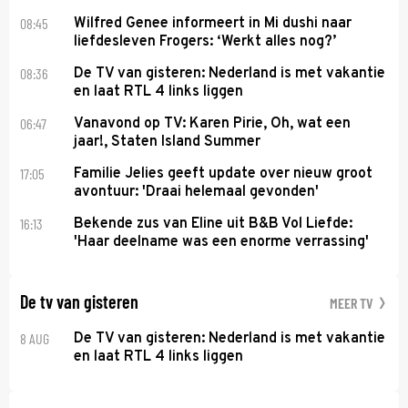
08:45
Wilfred Genee informeert in Mi dushi naar
liefdesleven Frogers: ‘Werkt alles nog?’
08:36
De TV van gisteren: Nederland is met vakantie
en laat RTL 4 links liggen
06:47
Vanavond op TV: Karen Pirie, Oh, wat een
jaar!, Staten Island Summer
17:05
Familie Jelies geeft update over nieuw groot
avontuur: 'Draai helemaal gevonden'
16:13
Bekende zus van Eline uit B&B Vol Liefde:
'Haar deelname was een enorme verrassing'
De tv van gisteren
MEER TV
8 AUG
De TV van gisteren: Nederland is met vakantie
en laat RTL 4 links liggen