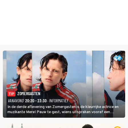
ZOMERGASTEN
TIP
VANAVOND
20:20 - 23:30
· INFORMATIEF
In de derde aflevering van Zomergasten is de kleurrijke actrice en
muzikante Merel Pauw te gast, wiens uitspraken vooraf een
boeiende avond beloven: 'Mijn ideale televisieavond is zoals mijn
identiteit: grenzeloos, absurd en vol angsten'.