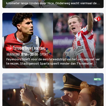
kilometer lange rondes door Nice. Onderweg wacht viermaal de
zware Col d'Èze. Aan de finish op de Promenade des Anglais krijgt
de eindwinnaar de laatste gele trui.
STUDIO SPORT VOETBAL
TIP
VANAVOND
18:55 - 20:00
· SPORT
Feyenoord hoeft voor de eerste wedstrijd van het seizoen niet ver
te reizen. Stadsgenoot Sparta speelt minder dan 7 kilometer
verderop. Feyenoord trok de Spaanse spits Nacho Ferri aan van
KVC Westerlo uit België.