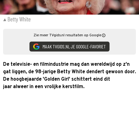
Betty White
Zie meer TVgids.nl resultaten op Google
MAAK TVGIDS.NL JE GOOGLE-FAVORIET
De televisie- en filmindustrie mag dan wereldwijd op z'n
gat liggen, de 98-jarige Betty White dendert gewoon door.
De hoogbejaarde 'Golden Girl' schittert eind dit
jaar alweer in een vrolijke kerstfilm.