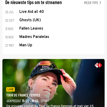
De nieuwste tips om te streamen
MEER TIPS
29 JUL
Live Aid at 40
02 SEP
Ghosts (UK)
21 NOV
Fallen Leaves
19 NOV
Madres Paralelas
27 MRT
Man Up
LIVE
TOUR DE FRANCE FEMMES
VANMIDDAG
15:55 - 18:55
· SPORT
De vrouwen sluiten de Tour de France Femmes af met vier 25