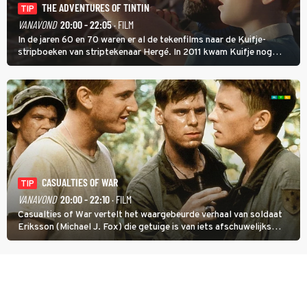
THE ADVENTURES OF TINTIN
TIP
VANAVOND
20:00 - 22:05
· FILM
In de jaren 60 en 70 waren er al de tekenfilms naar de Kuifje-
stripboeken van striptekenaar Hergé. In 2011 kwam Kuifje nog
meer tot leven in The Adventures of Tintin van Steven Spielberg.
CASUALTIES OF WAR
TIP
VANAVOND
20:00 - 22:10
· FILM
Casualties of War vertelt het waargebeurde verhaal van soldaat
Eriksson (Michael J. Fox) die getuige is van iets afschuwelijks
tijdens de Vietnamoorlog. Hij besluit uit de school te klappen.