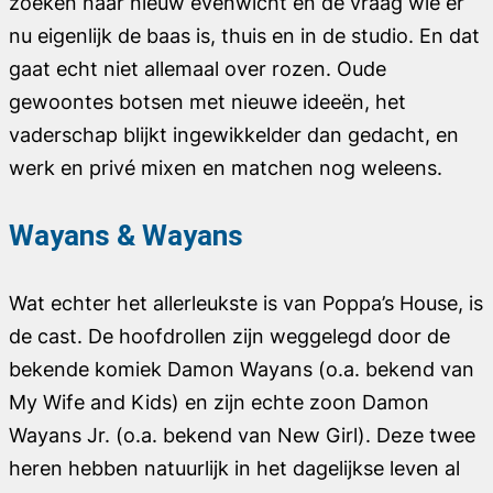
zoeken naar nieuw evenwicht en de vraag wie er
nu eigenlijk de baas is, thuis en in de studio. En dat
gaat echt niet allemaal over rozen. Oude
gewoontes botsen met nieuwe ideeën, het
vaderschap blijkt ingewikkelder dan gedacht, en
werk en privé mixen en matchen nog weleens.
Wayans & Wayans
Wat echter het allerleukste is van
Poppa’s House
, is
de cast. De hoofdrollen zijn weggelegd door de
bekende komiek Damon Wayans (o.a. bekend van
My Wife and Kids
) en zijn echte zoon Damon
Wayans Jr. (o.a. bekend van
New Girl
). Deze twee
heren hebben natuurlijk in het dagelijkse leven al