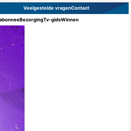
Veelgestelde vragen
Contact
abonnee
Bezorging
Tv-gids
Winnen