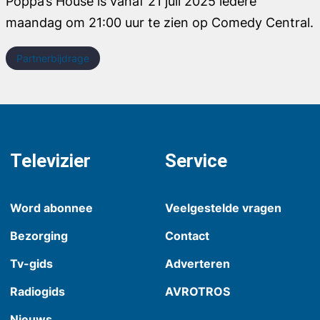
Poppa’s House
is vanaf 21 juli 2025 iedere
maandag om 21:00 uur te zien op Comedy Central.
Partnerbijdrage
Televizier
Service
Word abonnee
Veelgestelde vragen
Bezorging
Contact
Tv-gids
Adverteren
Radiogids
AVROTROS
Nieuws