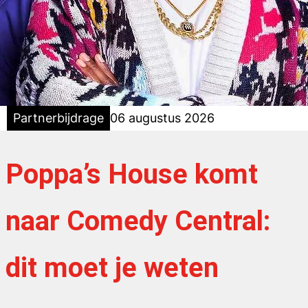
Partnerbijdrage
06 augustus 2026
Poppa’s House komt
naar Comedy Central:
dit moet je weten