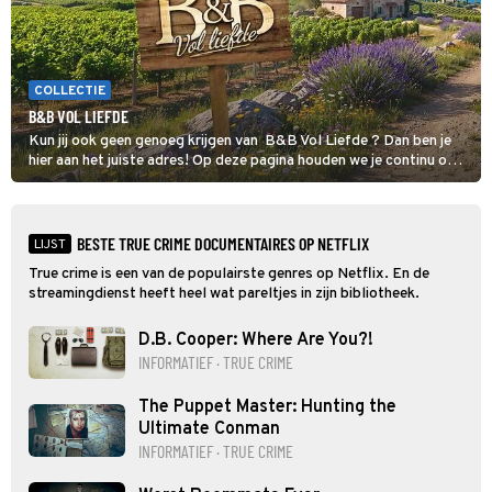
COLLECTIE
B&B VOL LIEFDE
Kun jij ook geen genoeg krijgen van B&B Vol Liefde ? Dan ben je
hier aan het juiste adres! Op deze pagina houden we je continu op
de hoogte van al het nieuws over de datingshow.
BESTE TRUE CRIME DOCUMENTAIRES OP NETFLIX
LIJST
True crime is een van de populairste genres op Netflix. En de
streamingdienst heeft heel wat pareltjes in zijn bibliotheek.
D.B. Cooper: Where Are You?!
INFORMATIEF · TRUE CRIME
The Puppet Master: Hunting the
Ultimate Conman
INFORMATIEF · TRUE CRIME