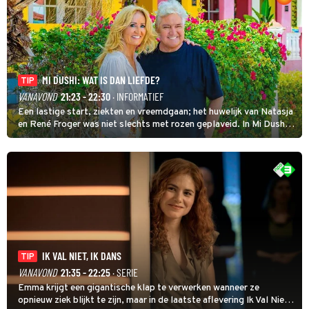
MI DUSHI: WAT IS DAN LIEFDE?
TIP
VANAVOND
21:23 - 22:30
· INFORMATIEF
Een lastige start, ziekten en vreemdgaan; het huwelijk van Natasja
en René Froger was niet slechts met rozen geplaveid. In Mi Dushi:
Wat Is Dan Liefde? neemt Wilfred Genee het showbizzkoppel mee
uit vissen om het over de liefde te hebben.
IK VAL NIET, IK DANS
TIP
VANAVOND
21:35 - 22:25
· SERIE
Emma krijgt een gigantische klap te verwerken wanneer ze
opnieuw ziek blijkt te zijn, maar in de laatste aflevering Ik Val Niet,