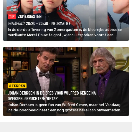
ZOMERGASTEN
TIP
VANAVOND
20:20 - 23:30
· INFORMATIEF
In de derde aflevering van Zomergasten is de kleurrijke actrice en
muzikante Merel Pauw te gast, wiens uitspraken vooraf een
boeiende avond beloven: 'Mijn ideale televisieavond is zoals mijn
identiteit: grenzeloos, absurd en vol angsten'.
STERREN
JOHAN DERKSEN IN DE BRES VOOR WILFRED GENEE NA
OVERSPELGERUCHTEN: ‘HETZE’
Johan Derksen is geen fan van Wilfred Genee, maar het Vandaag
inside-boegbeeld heeft een nog grotere hekel aan onwaarheden.
Volgens Derksen klopt er niets van de aanhoudende claims dat zijn
collega het niet zo nauw zou nemen met de huwelijkse trouw.