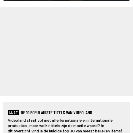
meer tot leven in The Adventures of Tintin van Steven Spielberg.
DE 10 POPULAIRSTE TITELS VAN VIDEOLAND
LIJST
Videoland staat vol met allerlei nationale en internationale
producties, maar welke titels zijn de moeite waard? In
dit overzicht vind je de huidige top-10 van meest bekeken items!