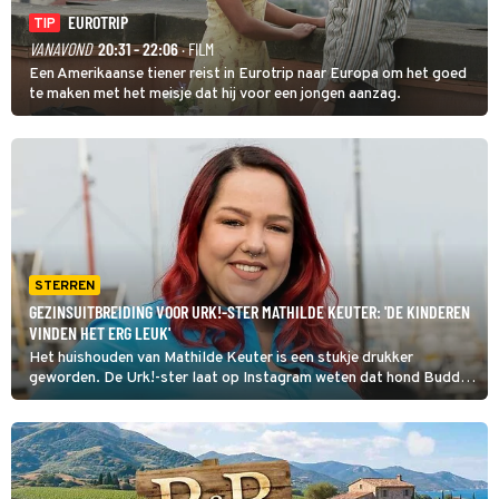
EUROTRIP
TIP
VANAVOND
20:31 - 22:06
· FILM
Een Amerikaanse tiener reist in Eurotrip naar Europa om het goed
te maken met het meisje dat hij voor een jongen aanzag.
STERREN
GEZINSUITBREIDING VOOR URK!-STER MATHILDE KEUTER: 'DE KINDEREN
VINDEN HET ERG LEUK'
Het huishouden van Mathilde Keuter is een stukje drukker
geworden. De Urk!-ster laat op Instagram weten dat hond Buddy
zijn intrek heeft genomen bij het jonge gezin.