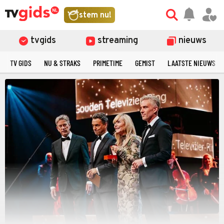
stem nu!
tvgids
streaming
nieuws
TV GIDS
NU & STRAKS
PRIMETIME
GEMIST
LAATSTE NIEUWS