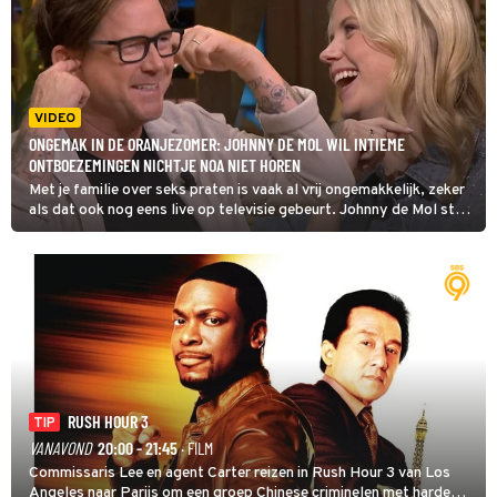
VIDEO
ONGEMAK IN DE ORANJEZOMER: JOHNNY DE MOL WIL INTIEME
ONTBOEZEMINGEN NICHTJE NOA NIET HOREN
Met je familie over seks praten is vaak al vrij ongemakkelijk, zeker
als dat ook nog eens live op televisie gebeurt. Johnny de Mol stak
daarom in De Oranjezomer even zijn vingers in de oren toen z'n
nichtje Noa Vahle openlijk oreerde over EasyToys, de sponsor van
haar podcast.
RUSH HOUR 3
TIP
VANAVOND
20:00 - 21:45
· FILM
Commissaris Lee en agent Carter reizen in Rush Hour 3 van Los
Angeles naar Parijs om een groep Chinese criminelen met harde