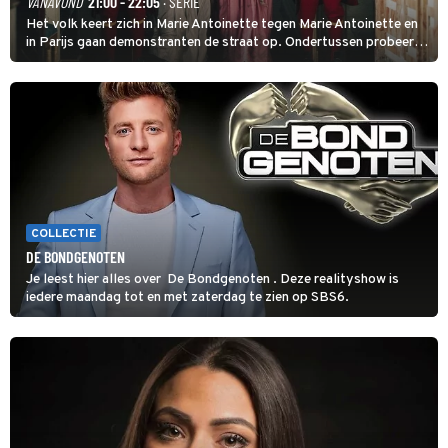
VANAVOND
21:00 - 22:05
· SERIE
Het volk keert zich in Marie Antoinette tegen Marie Antoinette en
in Parijs gaan demonstranten de straat op. Ondertussen probeert
Marie Antoinette landgoed Saint-Cloud te kopen. Ze wil daar haar
kinderen veilig laten opgroeien.
COLLECTIE
DE BONDGENOTEN
Je leest hier alles over De Bondgenoten . Deze realityshow is
iedere maandag tot en met zaterdag te zien op SBS6.