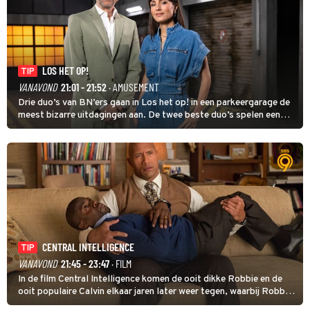
LOS HET OP!
TIP
VANAVOND
21:01 - 21:52
· AMUSEMENT
Drie duo’s van BN’ers gaan in Los het op! in een parkeergarage de
meest bizarre uitdagingen aan. De twee beste duo’s spelen een
onderlinge finale. Met in deze aflevering onder anderen cabaretiers
Nabil Aoulad Ayad en Annick Boer.
CENTRAL INTELLIGENCE
TIP
VANAVOND
21:45 - 23:47
· FILM
In de film Central Intelligence komen de ooit dikke Robbie en de
ooit populaire Calvin elkaar jaren later weer tegen, waarbij Robbie,
inmiddels supergespierd en werkzaam voor de CIA, Calvins hulp