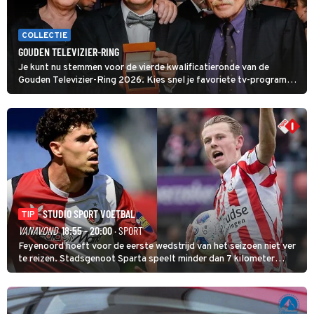
COLLECTIE
GOUDEN TELEVIZIER-RING
Je kunt nu stemmen voor de vierde kwalificatieronde van de
Gouden Televizier-Ring 2026. Kies snel je favoriete tv-programma
én streamingshow .
STUDIO SPORT VOETBAL
TIP
VANAVOND
18:55 - 20:00
· SPORT
Feyenoord hoeft voor de eerste wedstrijd van het seizoen niet ver
te reizen. Stadsgenoot Sparta speelt minder dan 7 kilometer
verderop. Feyenoord trok de Spaanse spits Nacho Ferri aan van
KVC Westerlo uit België.