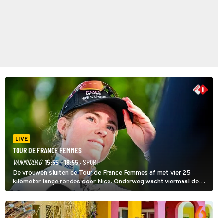
LIVE
TOUR DE FRANCE FEMMES
VANMIDDAG
15:55 - 18:55
· SPORT
De vrouwen sluiten de Tour de France Femmes af met vier 25
kilometer lange rondes door Nice. Onderweg wacht viermaal de
zware Col d'Èze. Aan de finish op de Promenade des Anglais krijgt
de eindwinnaar de laatste gele trui.