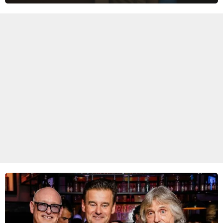
Ik Dans laat ze zien dat ze niet van plan is op te geven, zelfs als ze
daarvoor een ingrijpende operatie moet ondergaan.