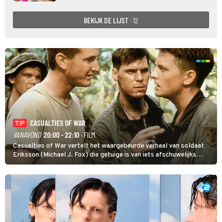
BEKIJK DE LIJST
· 12
CASUALTIES OF WAR
TIP
VANAVOND
20:00 - 22:10
· FILM
Casualties of War vertelt het waargebeurde verhaal van soldaat
Eriksson (Michael J. Fox) die getuige is van iets afschuwelijks
tijdens de Vietnamoorlog. Hij besluit uit de school te klappen.