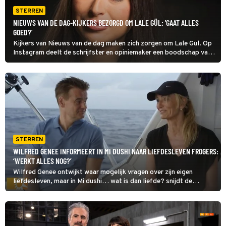
STERREN
NIEUWS VAN DE DAG-KIJKERS BEZORGD OM LALE GÜL: 'GAAT ALLES
GOED?'
Kijkers van Nieuws van de dag maken zich zorgen om Lale Gül. Op
Instagram deelt de schrijfster en opiniemaker een boodschap van
een bezorgde volger die meent te kunnen zien dat ze niet goed in
haar vel zit.
STERREN
WILFRED GENEE INFORMEERT IN MI DUSHI NAAR LIEFDESLEVEN FROGERS:
‘WERKT ALLES NOG?’
Wilfred Genee ontwijkt waar mogelijk vragen over zijn eigen
liefdesleven, maar in Mi dushi… wat is dan liefde? snijdt de
presentator het onderwerp maar wat graag aan. Komende zondag
vraagt hij René en Natasja Froger het spreekwoordelijk hemd van
’t lijf.