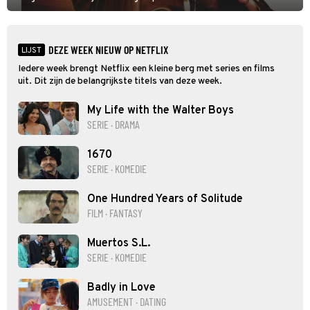
hand aan te pakken.
DEZE WEEK NIEUW OP NETFLIX
LIJST
Iedere week brengt Netflix een kleine berg met series en films
uit. Dit zijn de belangrijkste titels van deze week.
My Life with the Walter Boys
SERIE · DRAMA
1670
SERIE · KOMEDIE
One Hundred Years of Solitude
FILM · FANTASY
Muertos S.L.
SERIE · KOMEDIE
Badly in Love
AMUSEMENT · DATING