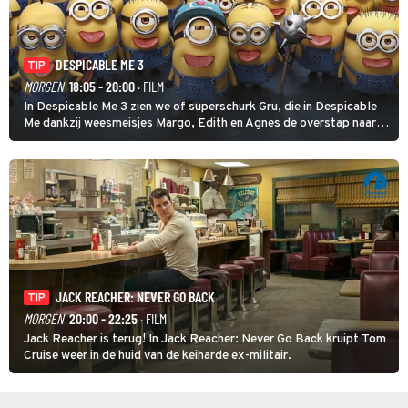
DESPICABLE ME 3
TIP
MORGEN
18:05 - 20:00
· FILM
In Despicable Me 3 zien we of superschurk Gru, die in Despicable
Me dankzij weesmeisjes Margo, Edith en Agnes de overstap naar
het rechte pad maakte, ook op dat pad weet te blijven.
JACK REACHER: NEVER GO BACK
TIP
MORGEN
20:00 - 22:25
· FILM
Jack Reacher is terug! In Jack Reacher: Never Go Back kruipt Tom
Cruise weer in de huid van de keiharde ex-militair.