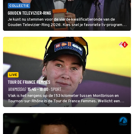
COLLECTIE
GOUDEN TELEVIZIER-RING
Je kunt nu stemmen voor de vierde kwalificatieronde van de
Gouden Televizier-Ring 2026. Kies snel je favoriete tv-programma
én streamingshow .
LIVE
TOUR DE FRANCE FEMMES
VANMIDDAG
15:45 - 18:00
· SPORT
Vlak is het nergens op de 153 kilometer tussen Montbrison en
Tournon-sur-Rhône in de Tour de France Femmes. Wellicht een
kans voor Nienke Vinke, die vorig jaar de witte trui won.