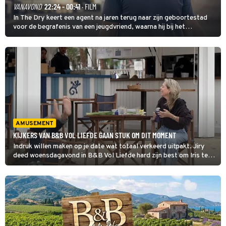
VANAVOND
22:24 - 00:41
· FILM
In The Dry keert een agent na jaren terug naar zijn geboortestad
voor de begrafenis van een jeugdvriend, waarna hij bij het
onderzoeken van diens dood een verband begint te vermoeden
met een oude zaak.
AMUSEMENT
KIJKERS VAN B&B VOL LIEFDE GAAN STUK OM DIT MOMENT
Indruk willen maken op je date wat totaal verkeerd uitpakt. Jiry
deed woensdagavond in B&B Vol Liefde hard zijn best om Iris te
veroveren en was druk in gesprek over de betekenissen van zijn
tatoeages.