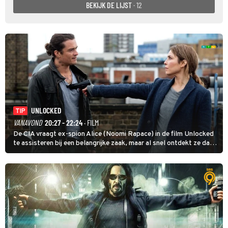
BEKIJK DE LIJST
· 12
UNLOCKED
TIP
VANAVOND
20:27 - 22:24
· FILM
De CIA vraagt ex-spion Alice (Noomi Rapace) in de film Unlocked
te assisteren bij een belangrijke zaak, maar al snel ontdekt ze dat
degene die haar aanstelde kwade bedoelingen heeft.