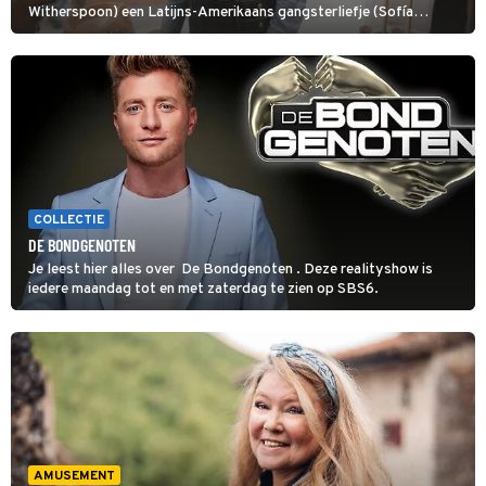
Witherspoon) een Latijns-Amerikaans gangsterliefje (Sofía
Vergara) beschermen tegen corrupte agenten en moordlustige
maffiatypes.
COLLECTIE
DE BONDGENOTEN
Je leest hier alles over De Bondgenoten . Deze realityshow is
iedere maandag tot en met zaterdag te zien op SBS6.
AMUSEMENT