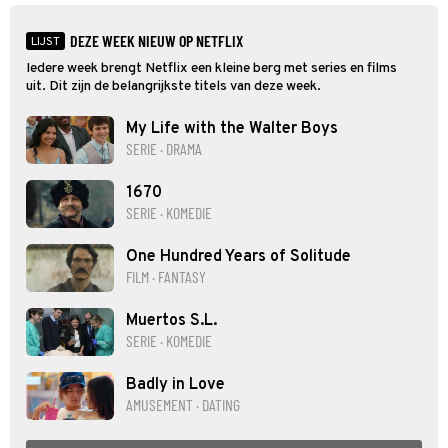
goed kan gebruiken.
DEZE WEEK NIEUW OP NETFLIX
LIJST
Iedere week brengt Netflix een kleine berg met series en films
uit. Dit zijn de belangrijkste titels van deze week.
My Life with the Walter Boys
SERIE · DRAMA
1670
SERIE · KOMEDIE
One Hundred Years of Solitude
FILM · FANTASY
Muertos S.L.
SERIE · KOMEDIE
Badly in Love
AMUSEMENT · DATING