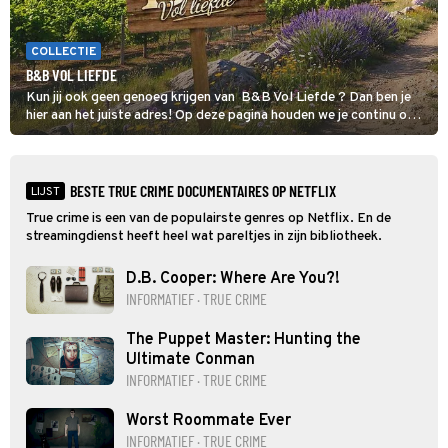
COLLECTIE
B&B VOL LIEFDE
Kun jij ook geen genoeg krijgen van B&B Vol Liefde ? Dan ben je
hier aan het juiste adres! Op deze pagina houden we je continu op
de hoogte van al het nieuws over de datingshow.
BESTE TRUE CRIME DOCUMENTAIRES OP NETFLIX
LIJST
True crime is een van de populairste genres op Netflix. En de
streamingdienst heeft heel wat pareltjes in zijn bibliotheek.
D.B. Cooper: Where Are You?!
INFORMATIEF · TRUE CRIME
The Puppet Master: Hunting the
Ultimate Conman
INFORMATIEF · TRUE CRIME
Worst Roommate Ever
INFORMATIEF · TRUE CRIME