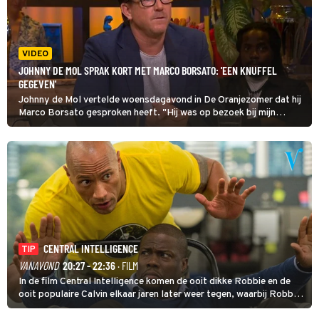
VIDEO
JOHNNY DE MOL SPRAK KORT MET MARCO BORSATO: 'EEN KNUFFEL
GEGEVEN'
Johnny de Mol vertelde woensdagavond in De Oranjezomer dat hij
Marco Borsato gesproken heeft. "Hij was op bezoek bij mijn
buurman en beste vriend. Hij is de baas bij Universal. Dus ze
hadden een gesprek met zijn tweeën en ik wist dat hij er was."
CENTRAL INTELLIGENCE
TIP
VANAVOND
20:27 - 22:36
· FILM
In de film Central Intelligence komen de ooit dikke Robbie en de
ooit populaire Calvin elkaar jaren later weer tegen, waarbij Robbie,
inmiddels supergespierd en werkzaam voor de CIA, Calvins hulp