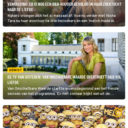
VERRASSING: ER IS NOG EEN B&B-HOUDER GEVOLGD IN HAAR ZOEKTOCHT
NAAR DE LIEFDE
Kijkers vroegen zich het al massaal af: hoe nu verder met Nisha
Tara nu haar avontuur na drie bezoekers en een 'match made in
heaven' al afgelopen lijkt? Daar reageren RTL en Videoland nu op
want er schuift nog een B&B-houder aan in B&B Vol Liefde.
GEMIST
DE TV VAN GISTEREN: VAN ONSCHATBARE WAARDE OVERTROEFT B&B VOL
LIEFDE
Van Onschatbare Waarde startte woensdagavond aan het tiende
seizoen van het programma. En niet zomaar blijkt wel uit de
kijkcijfers. Met 939.000 kijkers is het na het Journaal van 20.00
uur het best bekeken programma van de dag.