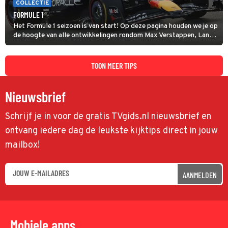
COLLECTIE
FORMULE 1
Het Formule 1 seizoen is van start! Op deze pagina houden we je op
de hoogte van alle ontwikkelingen rondom Max Verstappen, Lando
Norris en alle andere coureurs en GP's.
TOON MEER TIPS
Nieuwsbrief
Schrijf je in voor de gratis TVgids.nl nieuwsbrief en
ontvang iedere dag de leukste kijktips direct in jouw
mailbox!
AANMELDEN
Mobiele apps