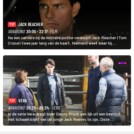
JACK REACHER
TIP
VANAVOND
20:00 - 22:17
· FILM
Na een carrière bij de militaire politie verdwijnt Jack Reacher (Tom
Cruise) twee jaar lang van de kaart. Niemand weet waar hij
uithangt, totdat moordverdachte James Barr naar hem vraagt.
VERA
TIP
VANAVOND
20:25 - 22:24
· SERIE
In de serie Vera dregt boer Danny Pryor een lijk uit een beerput.
Het lichaam blijkt van de jonge Jack Reeves te zijn. Deze
homoseksuele woonwagenbewoner had gebroken met zijn familie
en verliet het kamp met slaande ruzie.