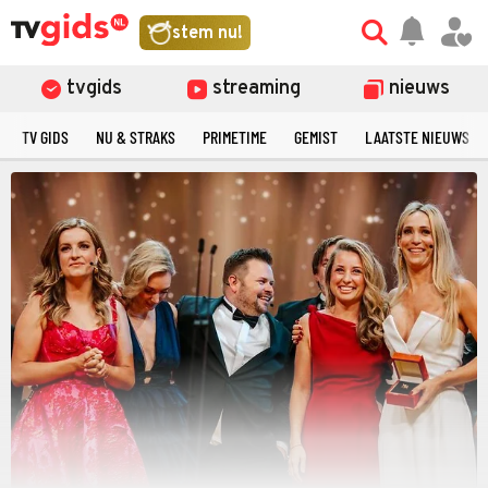
stem nu!
tvgids
streaming
nieuws
TV GIDS
NU & STRAKS
PRIMETIME
GEMIST
LAATSTE NIEUWS