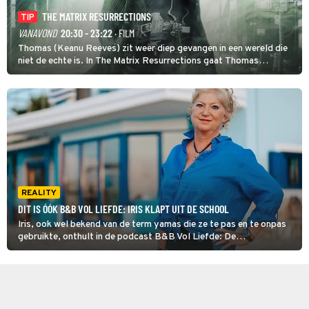
THE MATRIX RESURRECTIONS
TIP
VANAVOND
20:30 - 23:22
· FILM
Thomas (Keanu Reeves) zit weer diep gevangen in een wereld die
niet de echte is. In The Matrix Resurrections gaat Thomas
proberen uit deze schijnwereld te ontsnappen.
REALITY
DIT IS ÓÓK B&B VOL LIEFDE: IRIS KLAPT UIT DE SCHOOL
Iris, ook wel bekend van de term yamas die ze te pas en te onpas
gebruikte, onthult in de podcast B&B Vol Liefde: De
Nabeschouwing dat er toch wel veel invloed is van de makers en
daarmee de montage in het proces. "Ik had René ook al gelijk
weggestuurd."