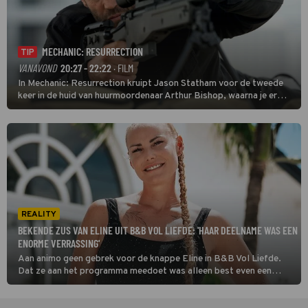
MECHANIC: RESURRECTION
TIP
VANAVOND
20:27 - 22:22
· FILM
In Mechanic: Resurrection kruipt Jason Statham voor de tweede
keer in de huid van huurmoordenaar Arthur Bishop, waarna je er
donder op kunt zeggen dat er van Bishops geplande pensioen niet
veel terechtkomt.
REALITY
BEKENDE ZUS VAN ELINE UIT B&B VOL LIEFDE: 'HAAR DEELNAME WAS EEN
ENORME VERRASSING'
Aan animo geen gebrek voor de knappe Eline in B&B Vol Liefde.
Dat ze aan het programma meedoet was alleen best even een
schok voor haar familie, onder wie haar bekende zus.