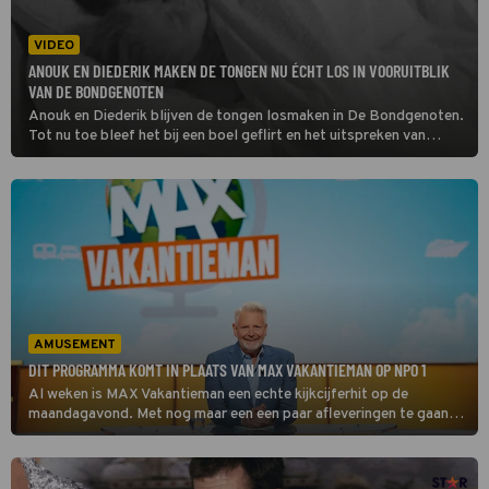
VIDEO
ANOUK EN DIEDERIK MAKEN DE TONGEN NU ÉCHT LOS IN VOORUITBLIK
VAN DE BONDGENOTEN
Anouk en Diederik blijven de tongen losmaken in De Bondgenoten.
Tot nu toe bleef het bij een boel geflirt en het uitspreken van
gevoelens, maar vanavond zien kijkers de twee een stap verder
gaan.
AMUSEMENT
DIT PROGRAMMA KOMT IN PLAATS VAN MAX VAKANTIEMAN OP NPO 1
Al weken is MAX Vakantieman een echte kijkcijferhit op de
maandagavond. Met nog maar een een paar afleveringen te gaan, is
het tijd om alvast vooruit te blikken. Welk programma neemt
daarna de plek op NPO 1 in? Wij zochten het voor je uit!