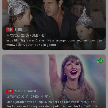
SIGNS
TIP
VANAVOND
22:05 - 00:15
· FILM
In de film Signs was Graham Hess vroeger dominee, maar toen zijn
vrouw stierf, stierf ook zijn geloof.
NPO DOC: TAYLOR
TIP
VANAVOND
22:10 - 23:50
· MUZIEK
Met bijdragen van collega's, insiders en fans zoekt NPO Doc:
Taylor een verklaring voor de populariteit van Taylor Swift. De