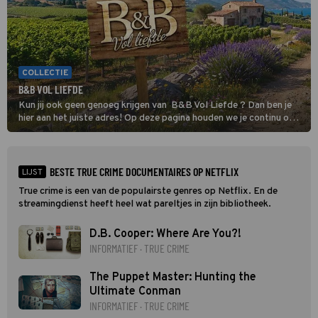
COLLECTIE
B&B VOL LIEFDE
Kun jij ook geen genoeg krijgen van B&B Vol Liefde ? Dan ben je
hier aan het juiste adres! Op deze pagina houden we je continu op
de hoogte van al het nieuws over de datingshow.
BESTE TRUE CRIME DOCUMENTAIRES OP NETFLIX
LIJST
True crime is een van de populairste genres op Netflix. En de
streamingdienst heeft heel wat pareltjes in zijn bibliotheek.
D.B. Cooper: Where Are You?!
INFORMATIEF · TRUE CRIME
The Puppet Master: Hunting the
Ultimate Conman
INFORMATIEF · TRUE CRIME