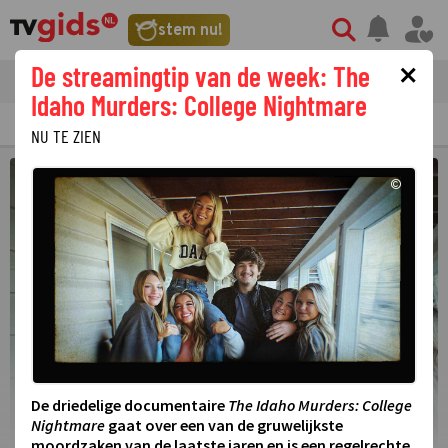
stem nu!
×
De streamingtip van de week: The
tvgids
streaming
nieuws
Idaho Murders: College Nightmare
TV GIDS
NU & STRAKS
PRIMETIME
GEMIST
LAATSTE NIEUWS
NU TE ZIEN
©
De driedelige documentaire
The Idaho Murders: College
Nightmare
gaat over een van de gruwelijkste
moordzaken van de laatste jaren en is een regelrechte