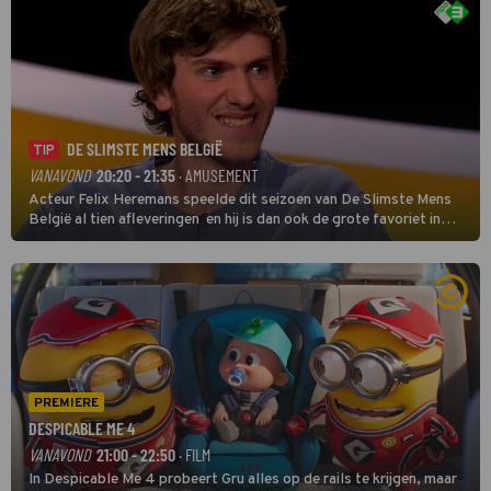
DE SLIMSTE MENS BELGIË
TIP
VANAVOND
20:20 - 21:35
· AMUSEMENT
Acteur Felix Heremans speelde dit seizoen van De Slimste Mens
België al tien afleveringen en hij is dan ook de grote favoriet in
deze seizoensfinale. En er is Nederlandse inbreng, want komiek
Soundos El Ahmadi neemt plaats aan de jurytafel.
PREMIERE
DESPICABLE ME 4
VANAVOND
21:00 - 22:50
· FILM
In Despicable Me 4 probeert Gru alles op de rails te krijgen, maar