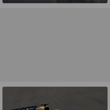
singer-songwriter is een van de succesvolste sterren van onze tijd
en een inspiratie voor velen. (HH)