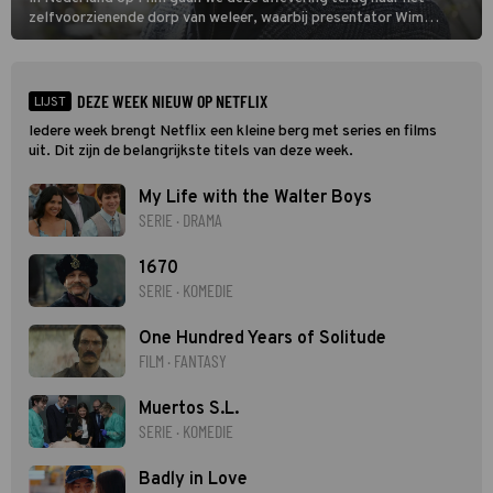
zelfvoorzienende dorp van weleer, waarbij presentator Wim
Daniëls de kijkers meeneemt op reis door de tijd aan de hand van
unieke amateurbeelden uit verschillende decennia. (HH)
DEZE WEEK NIEUW OP NETFLIX
LIJST
Iedere week brengt Netflix een kleine berg met series en films
uit. Dit zijn de belangrijkste titels van deze week.
My Life with the Walter Boys
SERIE · DRAMA
1670
SERIE · KOMEDIE
One Hundred Years of Solitude
FILM · FANTASY
Muertos S.L.
SERIE · KOMEDIE
Badly in Love