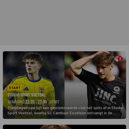
START
STUDIO SPORT VOETBAL
VANAVOND
22:25 - 23:00
· SPORT
Traditiegetrouw bijt een gepromoveerde club het spits af in Studio
Sport Voetbal, waarbij SC Cambuur Excelsior ontvangt in de
eerste wedstrijd van het nieuwe Eredivisieseizoen. De nieuwe
oefenmeester is Johan Plat en hij wil aanvallend voetballen.