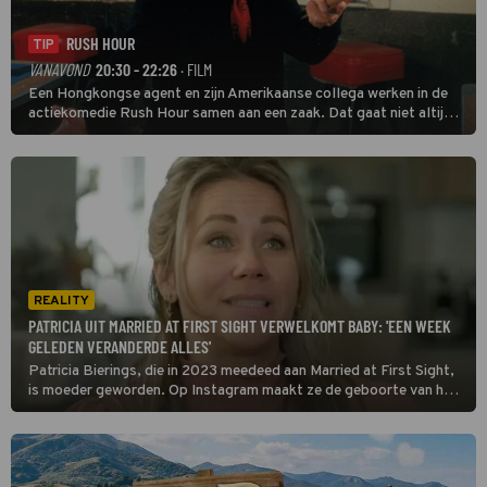
RUSH HOUR
TIP
VANAVOND
20:30 - 22:26
· FILM
Een Hongkongse agent en zijn Amerikaanse collega werken in de
actiekomedie Rush Hour samen aan een zaak. Dat gaat niet altijd
van een leien dakje.
REALITY
PATRICIA UIT MARRIED AT FIRST SIGHT VERWELKOMT BABY: 'EEN WEEK
GELEDEN VERANDERDE ALLES'
Patricia Bierings, die in 2023 meedeed aan Married at First Sight,
is moeder geworden. Op Instagram maakt ze de geboorte van haar
dochter bekend.