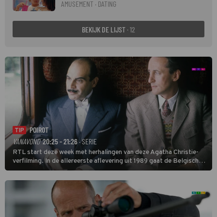
AMUSEMENT · DATING
BEKIJK DE LIJST
· 12
POIROT
TIP
VANAVOND
20:25 - 21:26
· SERIE
RTL start deze week met herhalingen van deze Agatha Christie-
verfilming. In de allereerste aflevering uit 1989 gaat de Belgische
speurder op zoek naar een vermiste kok. Poirot raakt al snel
verwikkeld in een moordzaak. (HH)