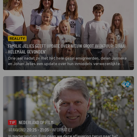
REALITY
FAMILIE JELIES GEEFT UPDATE OVER NIEUW GROOT AVONTUUR: 'DRAAI
HELEMAAL GEVONDEN'
Drie jaar nadat ze met het hele gezin emigreerden, delen Janneke
en Johan Jelies een update over hun inmiddels verwezenlijkte
droom: een eigen zaak in Spanje. Hoe vergaat dit nieuwe avontuur
ze?
NEDERLAND OP FILM
TIP
VANAVOND
20:25 - 21:05
· INFORMATIEF
In Nederland op Film gaan we deze aflevering terug naar het