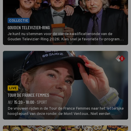
COLLECTIE
GOUDEN TELEVIZIER-RING
Je kunt nu stemmen voor de vierde kwalificatieronde van de
Gouden Televizier-Ring 2026. Kies snel je favoriete tv-programma
én streamingshow .
LIVE
TOUR DE FRANCE FEMMES
NU
15:20 - 18:00
· SPORT
De vrouwen rijden in de Tour de France Femmes naar het letterlijke
hoogtepunt van deze ronde: de Mont Ventoux. Niet eerder
finishten de vrouwen voor deze koers op deze kale col uit de
buitencategorie. De aanloop naar de slotklim is vlak.