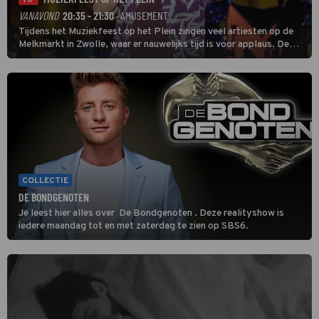
TIP
VANAVOND
20:35 - 21:30
· AMUSEMENT
Tijdens het Muziekfeest op het Plein zingen veel artiesten op de
Melkmarkt in Zwolle, waar er nauwelijks tijd is voor applaus. De
grootste namen zijn André Hazes, Jannes, René Froger en
natuurlijk Rutger van Barneveld met zijn hit Zwoele Zomernachten.
COLLECTIE
DE BONDGENOTEN
Je leest hier alles over De Bondgenoten . Deze realityshow is
iedere maandag tot en met zaterdag te zien op SBS6.