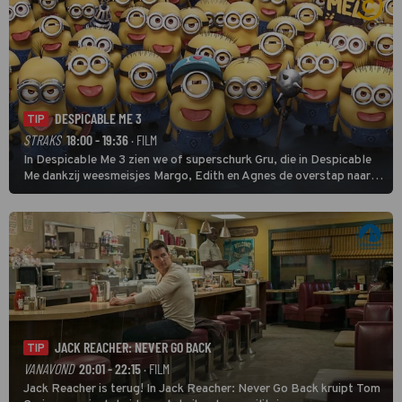
DESPICABLE ME 3
TIP
STRAKS
18:00 - 19:36
· FILM
In Despicable Me 3 zien we of superschurk Gru, die in Despicable
Me dankzij weesmeisjes Margo, Edith en Agnes de overstap naar
het rechte pad maakte, ook op dat pad weet te blijven.
JACK REACHER: NEVER GO BACK
TIP
VANAVOND
20:01 - 22:15
· FILM
Jack Reacher is terug! In Jack Reacher: Never Go Back kruipt Tom