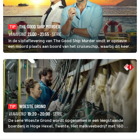
THE GOOD SHIP MURDER
TIP
VANAVOND
21:00 - 21:55
· SERIE
In de slotaflevering van The Good Ship Murder vindt er opnieuw
een moord plaats aan boord van het cruiseschip, waarbij dit keer
een bemanningslid het slachtoffer is en kapitein Marlowe de dader
lijkt te zijn.
WOESTE GROND
TIP
VANAVOND
19:20 - 20:00
· SERIE
De serie Woeste Grond wordt opgenomen in een leegstaande
boerderij in Hoge Hexel, Twente. Het melkveebedrijf met 160
koeien moest sluiten, omdat het dicht bij een Natura 2000-gebied
ligt. In de serie heerst er een gevaarlijke veeziekte.