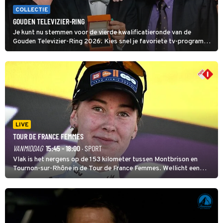
COLLECTIE
GOUDEN TELEVIZIER-RING
Je kunt nu stemmen voor de vierde kwalificatieronde van de
Gouden Televizier-Ring 2026. Kies snel je favoriete tv-programma
én streamingshow .
LIVE
TOUR DE FRANCE FEMMES
VANMIDDAG
15:45 - 18:00
· SPORT
Vlak is het nergens op de 153 kilometer tussen Montbrison en
Tournon-sur-Rhône in de Tour de France Femmes. Wellicht een
kans voor Nienke Vinke, die vorig jaar de witte trui won.