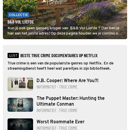
COLLECTIE
B&B VOL LIEFDE
Kun jij ook geen genoeg krijgen van B&B Vol Liefde ? Dan ben je
hier aan het juiste adres! Op deze pagina houden we je continu op
de hoogte van al het nieuws over de datingshow.
BESTE TRUE CRIME DOCUMENTAIRES OP NETFLIX
LIJST
True crime is een van de populairste genres op Netflix. En de
streamingdienst heeft heel wat pareltjes in zijn bibliotheek.
D.B. Cooper: Where Are You?!
INFORMATIEF · TRUE CRIME
The Puppet Master: Hunting the
Ultimate Conman
INFORMATIEF · TRUE CRIME
Worst Roommate Ever
INFORMATIEF · TRUE CRIME