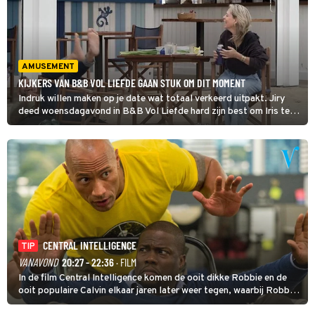
AMUSEMENT
KIJKERS VAN B&B VOL LIEFDE GAAN STUK OM DIT MOMENT
Indruk willen maken op je date wat totaal verkeerd uitpakt. Jiry
deed woensdagavond in B&B Vol Liefde hard zijn best om Iris te
veroveren en was druk in gesprek over de betekenissen van zijn
tatoeages.
CENTRAL INTELLIGENCE
TIP
VANAVOND
20:27 - 22:36
· FILM
In de film Central Intelligence komen de ooit dikke Robbie en de
ooit populaire Calvin elkaar jaren later weer tegen, waarbij Robbie,
inmiddels supergespierd en werkzaam voor de CIA, Calvins hulp