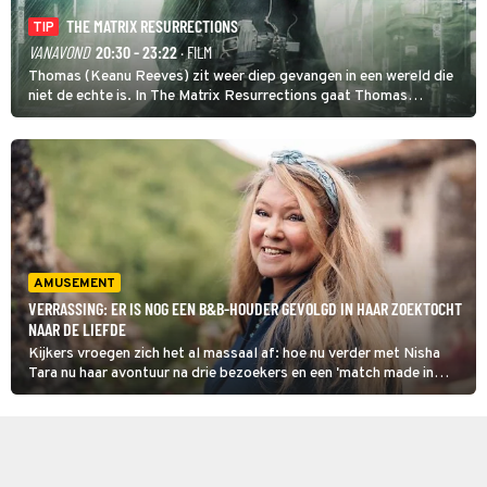
THE MATRIX RESURRECTIONS
TIP
VANAVOND
20:30 - 23:22
· FILM
Thomas (Keanu Reeves) zit weer diep gevangen in een wereld die
niet de echte is. In The Matrix Resurrections gaat Thomas
proberen uit deze schijnwereld te ontsnappen.
AMUSEMENT
VERRASSING: ER IS NOG EEN B&B-HOUDER GEVOLGD IN HAAR ZOEKTOCHT
NAAR DE LIEFDE
Kijkers vroegen zich het al massaal af: hoe nu verder met Nisha
Tara nu haar avontuur na drie bezoekers en een 'match made in
heaven' al afgelopen lijkt? Daar reageren RTL en Videoland nu op
want er schuift nog een B&B-houder aan in B&B Vol Liefde.