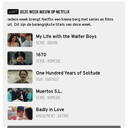
goed kan gebruiken.
DEZE WEEK NIEUW OP NETFLIX
LIJST
Iedere week brengt Netflix een kleine berg met series en films
uit. Dit zijn de belangrijkste titels van deze week.
My Life with the Walter Boys
SERIE · DRAMA
1670
SERIE · KOMEDIE
One Hundred Years of Solitude
FILM · FANTASY
Muertos S.L.
SERIE · KOMEDIE
Badly in Love
AMUSEMENT · DATING