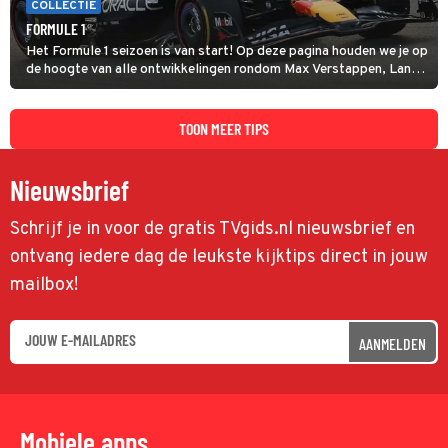
COLLECTIE
FORMULE 1
Het Formule 1 seizoen is van start! Op deze pagina houden we je op
de hoogte van alle ontwikkelingen rondom Max Verstappen, Lando
Norris en alle andere coureurs en GP's.
TOON MEER TIPS
Nieuwsbrief
Schrijf je in voor de gratis TVgids.nl nieuwsbrief en
ontvang iedere dag de leukste kijktips direct in jouw
mailbox!
AANMELDEN
Mobiele apps