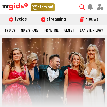
stem nu!
tvgids
streaming
nieuws
TV GIDS
NU & STRAKS
PRIMETIME
GEMIST
LAATSTE NIEUWS