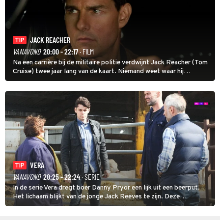
JACK REACHER
TIP
VANAVOND
20:00 - 22:17
· FILM
Na een carrière bij de militaire politie verdwijnt Jack Reacher (Tom
Cruise) twee jaar lang van de kaart. Niemand weet waar hij
uithangt, totdat moordverdachte James Barr naar hem vraagt.
VERA
TIP
VANAVOND
20:25 - 22:24
· SERIE
In de serie Vera dregt boer Danny Pryor een lijk uit een beerput.
Het lichaam blijkt van de jonge Jack Reeves te zijn. Deze
homoseksuele woonwagenbewoner had gebroken met zijn familie
en verliet het kamp met slaande ruzie.