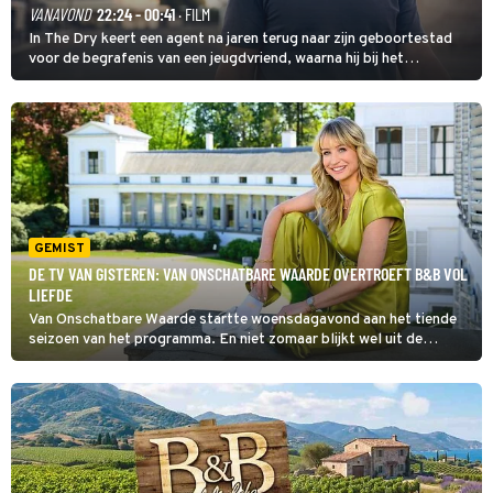
VANAVOND
22:24 - 00:41
· FILM
In The Dry keert een agent na jaren terug naar zijn geboortestad
voor de begrafenis van een jeugdvriend, waarna hij bij het
onderzoeken van diens dood een verband begint te vermoeden
met een oude zaak.
GEMIST
DE TV VAN GISTEREN: VAN ONSCHATBARE WAARDE OVERTROEFT B&B VOL
LIEFDE
Van Onschatbare Waarde startte woensdagavond aan het tiende
seizoen van het programma. En niet zomaar blijkt wel uit de
kijkcijfers. Met 939.000 kijkers is het na het Journaal van 20.00
uur het best bekeken programma van de dag.