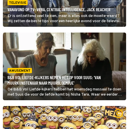
TELEVISIE
VANAVOND OP TV: VERA, CENTRAL INTELLIGENCE, JACK REACHER
Er is ontzettend veel te zien, maar is alles ook de moeite waard?
Wij zetten de beste tips voor een heerlijke avond voor de televisie
op een rij. Dit zijn de kijktips voor donderdag 6 augustus 2026.
Toch nog verder kijken, check dan onze primetime gids voor het
totale overzicht van wat er vanavond op tv is.
AMUSEMENT
B&B VOL LIEFDE-KIJKERS NEMEN HET OP VOOR SUUS: 'VAN
MUURKUNSTENAAR NAAR MUURBLOEMPJE'
De B&B Vol Liefde-kijkers hebben het woensdag massaal te doen
met Suus die voor de liefde komt bij Nisha Tara. Waar we eerder
zagen dat Suus wel een beetje beginnende vlinders had,
veranderde de sfeer bij de aankomst van Lieske.