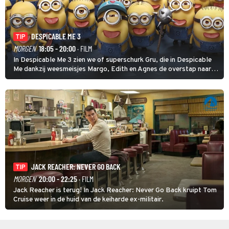
DESPICABLE ME 3
TIP
MORGEN
18:05 - 20:00
· FILM
In Despicable Me 3 zien we of superschurk Gru, die in Despicable
Me dankzij weesmeisjes Margo, Edith en Agnes de overstap naar
het rechte pad maakte, ook op dat pad weet te blijven.
JACK REACHER: NEVER GO BACK
TIP
MORGEN
20:00 - 22:25
· FILM
Jack Reacher is terug! In Jack Reacher: Never Go Back kruipt Tom
Cruise weer in de huid van de keiharde ex-militair.