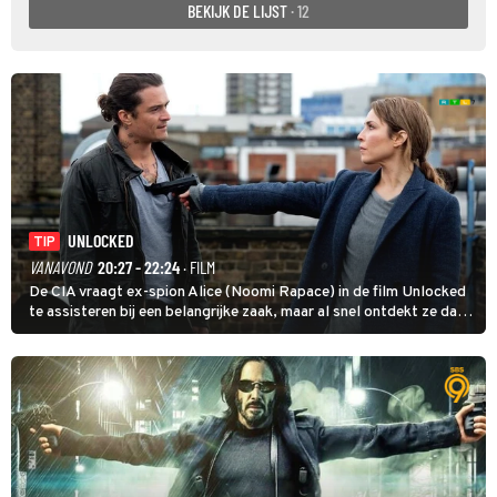
BEKIJK DE LIJST
· 12
UNLOCKED
TIP
VANAVOND
20:27 - 22:24
· FILM
De CIA vraagt ex-spion Alice (Noomi Rapace) in de film Unlocked
te assisteren bij een belangrijke zaak, maar al snel ontdekt ze dat
degene die haar aanstelde kwade bedoelingen heeft.