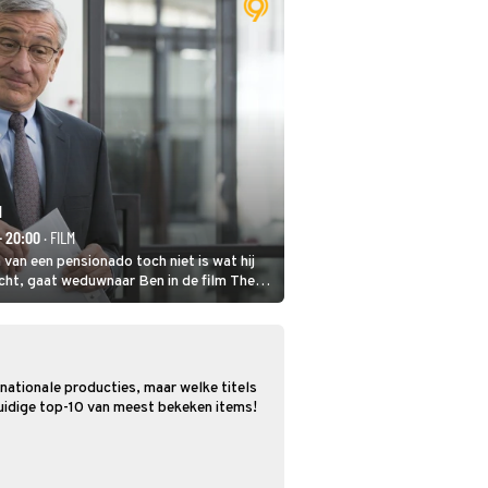
N
- 20:00
· FILM
van een pensionado toch niet is wat hij
cht, gaat weduwnaar Ben in de film The
en bij de hippe webwinkel van Jules, wat
ijkt te zijn.
rnationale producties, maar welke titels
 huidige top-10 van meest bekeken items!