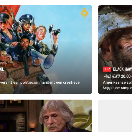
ROL
BLACK HA
TIP
VANAVOND
20:00 
 verzint een politiecommandant een creatieve
Amerikaanse sol
krijgsheer simpe
helikopters ver