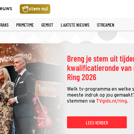
ieuws
stem nu!
TRAKS
PRIMETIME
GEMIST
LAATSTE NIEUWS
STREAMEN
Breng je stem uit tijd
kwalificatieronde van 
Ring 2026
Welk tv-programma en welke 
meeste indruk op jou gemaakt?
stemmen via
TVgids.nl/ring
.
LEES VERDER