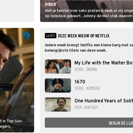
HOREN
Met je familie over seks praten is vaak al vrij ong
op televisie gebeurt. Johnny de Mol stak daarom i
oren toen z'n nichtje Noa Vahle openlijk oreerde
podcast.
DEZE WEEK NIEUW OP NETFLIX
LIJST
Iedere week brengt Netflix een kleine berg met seri
belangrijkste titels van deze week.
My Life with the Walter Bo
SERIE · DRAMA
1670
SERIE · KOMEDIE
One Hundred Years of Soli
FILM · FANTASY
t in Top Gun:
BEKIJK DE LIJ
iegers