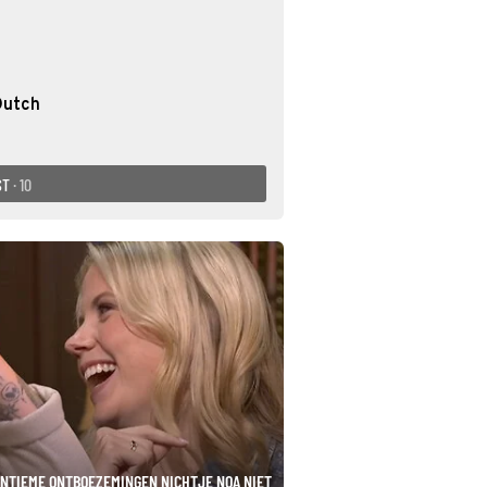
Dutch
ST
· 10
INTIEME ONTBOEZEMINGEN NICHTJE NOA NIET