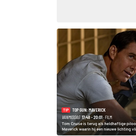
TOP GUN: MAVERICK
TIP
VANMIDDAG
17:48 - 20:01
· FILM
Tom Cruise is terug als heldhaftige piloo
Maverick waarin hij een nieuwe lichting vl
klaarstoomt voor het echte werk.