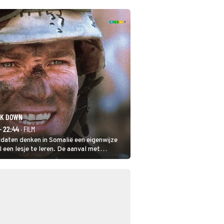
WK DOWN
- 22:44
· FILM
daten denken in Somalië een eigenwijze
l een lesje te leren. De aanval met
loopt in Black Hawk down dramatisch.