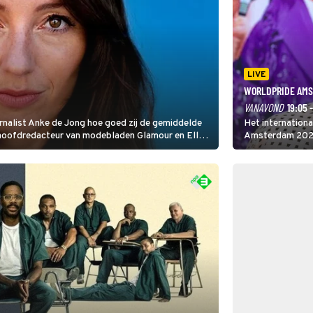
LIVE
WORLDPRIDE AMS
VANAVOND
19:05 
rnalist Anke de Jong hoe goed zij de gemiddelde
Het internation
 hoofdredacteur van modebladen Glamour en Elle
Amsterdam 2026 
gen Edson da Graça en Marc-Marie Huijbregts.
Amsterdamse Mus
optredende artie
wereld als zang