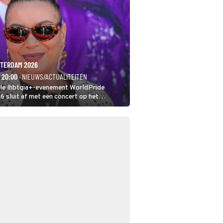
TERDAM 2026
- 20:00
· NIEUWS/ACTUALITEITEN
ale lhbtqia+-evenement WorldPride
sluit af met een concert op het
eumplein. Anita Doth is een van de
sten. In de jaren 90 veroverde ze de
eres van 2Unlimited.