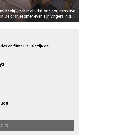
emakkelijk, zeker als dat ook nog eens live
n De oranjezomer even zijn vingers in de
 over EasyToys, de sponsor van haar
es en films uit. Dit zijn de
ys
tude
ST
· 12