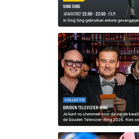
SING SING
VANAVOND
22:00 - 23:50
· FILM
In Sing Sing gebruiken enkele gevangenen
COLLECTIE
GOUDEN TELEVIZIER-RING
Je kunt nu stemmen voor de vierde kwali
de Gouden Televizier-Ring 2026. Kies snel je favoriete tv-
programma én streamingshow .