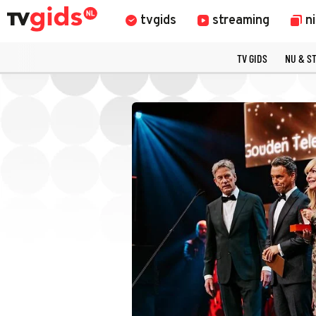
tvgids
streaming
n
TV GIDS
NU & S