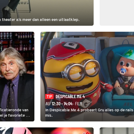
 theater als meer dan alleen een uitlaatklep.
DESPICABLE ME 4
TIP
NU
12:30 - 14:04
· FILM
ficatieronde van
In Despicable Me 4 probeert Gru alles op de rails
mis.