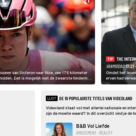
THE INTER
TIP
VANMIDDAG
17:27 
rouwen van Sisteron naar Nice, een 175 kilometer
Omdat het leven 
 midden. Dat is mogelijk niet de zwaarste hindernis,
ervan had verwa
amelijk bloedheet worden.
Intern stage lop
een gouden zet bl
DE 10 POPULAIRSTE TITELS VAN VIDEOLAND
LIJST
Videoland staat vol met allerlei nationale en inte
zijn de moeite waard? In dit overzicht vind je de
B&B Vol Liefde
AMUSEMENT · REALITY