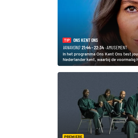
ONS KENT ONS
TIP
VANAVOND
21:44 - 22:34
· AMUSEMENT
In het programma Ons Kent Ons test jou
Nederlander kent, waarbij de voormalig
het samen met rapper Keizer opneemt te
PREMIERE