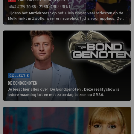
TIP
VANAVOND
20:35 - 21:30
· AMUSEMENT
Tijdens het Muziekfeest op het Plein zingen veel artiesten op de
Melkmarkt in Zwolle, waar er nauwelijks tijd is voor applaus. De
grootste namen zijn André Hazes, Jannes, René Froger en
natuurlijk Rutger van Barneveld met zijn hit Zwoele Zomernachten.
COLLECTIE
DE BONDGENOTEN
Je leest hier alles over De Bondgenoten . Deze realityshow is
iedere maandag tot en met zaterdag te zien op SBS6.