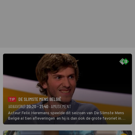
DE SLIMSTE MENS BELGIË
TIP
VANAVOND
20:20 - 21:40
· AMUSEMENT
Acteur Felix Heremans speelde dit seizoen van De Slimste Mens
België al tien afleveringen en hij is dan ook de grote favoriet in
deze seizoensfinale. En er is Nederlandse inbreng, want komiek
Soundos El Ahmadi neemt plaats aan de jurytafel.