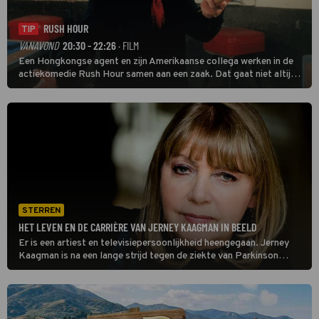
RUSH HOUR
TIP
VANAVOND
20:30 - 22:26
· FILM
Een Hongkongse agent en zijn Amerikaanse collega werken in de
actiekomedie Rush Hour samen aan een zaak. Dat gaat niet altijd
van een leien dakje.
STERREN
HET LEVEN EN DE CARRIÈRE VAN JERNEY KAAGMAN IN BEELD
Er is een artiest en televisiepersoonlijkheid heengegaan. Jerney
Kaagman is na een lange strijd tegen de ziekte van Parkinson
overleden. Ze is 79 jaar geworden.