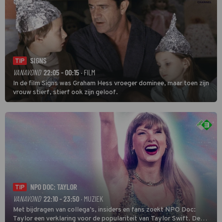
SIGNS
TIP
VANAVOND
22:05 - 00:15
· FILM
In de film Signs was Graham Hess vroeger dominee, maar toen zijn
vrouw stierf, stierf ook zijn geloof.
NPO DOC: TAYLOR
TIP
VANAVOND
22:10 - 23:50
· MUZIEK
Met bijdragen van collega's, insiders en fans zoekt NPO Doc:
Taylor een verklaring voor de populariteit van Taylor Swift. De