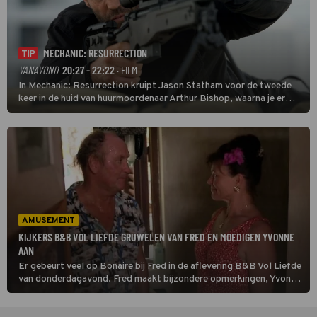
MECHANIC: RESURRECTION
TIP
VANAVOND
20:27 - 22:22
· FILM
In Mechanic: Resurrection kruipt Jason Statham voor de tweede
keer in de huid van huurmoordenaar Arthur Bishop, waarna je er
donder op kunt zeggen dat er van Bishops geplande pensioen niet
veel terechtkomt.
AMUSEMENT
KIJKERS B&B VOL LIEFDE GRUWELEN VAN FRED EN MOEDIGEN YVONNE
AAN
Er gebeurt veel op Bonaire bij Fred in de aflevering B&B Vol Liefde
van donderdagavond. Fred maakt bijzondere opmerkingen, Yvonne
bijt van zich af en Doete maakt haar intrede.