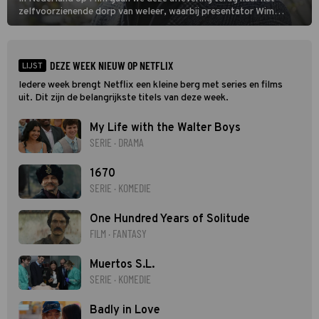
zelfvoorzienende dorp van weleer, waarbij presentator Wim
Daniëls de kijkers meeneemt op reis door de tijd aan de hand van
unieke amateurbeelden uit verschillende decennia. (HH)
DEZE WEEK NIEUW OP NETFLIX
LIJST
Iedere week brengt Netflix een kleine berg met series en films
uit. Dit zijn de belangrijkste titels van deze week.
My Life with the Walter Boys
SERIE · DRAMA
1670
SERIE · KOMEDIE
One Hundred Years of Solitude
FILM · FANTASY
Muertos S.L.
SERIE · KOMEDIE
Badly in Love