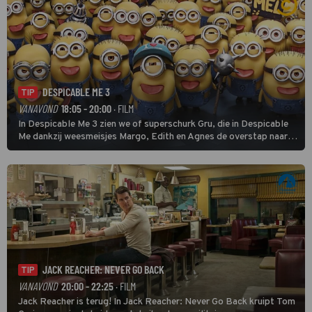
DESPICABLE ME 3
TIP
VANAVOND
18:05 - 20:00
· FILM
In Despicable Me 3 zien we of superschurk Gru, die in Despicable
Me dankzij weesmeisjes Margo, Edith en Agnes de overstap naar
het rechte pad maakte, ook op dat pad weet te blijven.
JACK REACHER: NEVER GO BACK
TIP
VANAVOND
20:00 - 22:25
· FILM
Jack Reacher is terug! In Jack Reacher: Never Go Back kruipt Tom