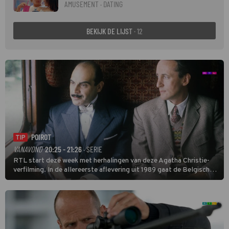
AMUSEMENT · DATING
BEKIJK DE LIJST
· 12
POIROT
TIP
VANAVOND
20:25 - 21:26
· SERIE
RTL start deze week met herhalingen van deze Agatha Christie-
verfilming. In de allereerste aflevering uit 1989 gaat de Belgische
speurder op zoek naar een vermiste kok. Poirot raakt al snel
verwikkeld in een moordzaak. (HH)