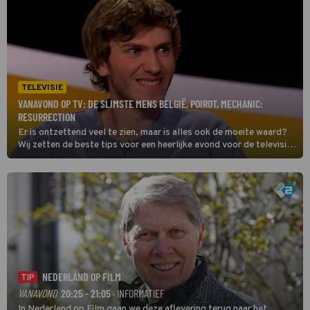
TELEVISIE
VANAVOND OP TV: DE SLIMSTE MENS BELGIË, POIROT, MECHANIC:
RESURRECTION
Er is ontzettend veel te zien, maar is alles ook de moeite waard?
Wij zetten de beste tips voor een heerlijke avond voor de televisie
op een rij. Dit zijn de kijktips voor vrijdag 7 augustus 2026. Toch
nog verder kijken, check dan onze primetime gids voor het totale
overzicht van wat er vanavond op tv is.
NEDERLAND OP FILM
TIP
VANAVOND
20:25 - 21:05
· INFORMATIEF
In Nederland op Film gaan we deze aflevering terug naar het