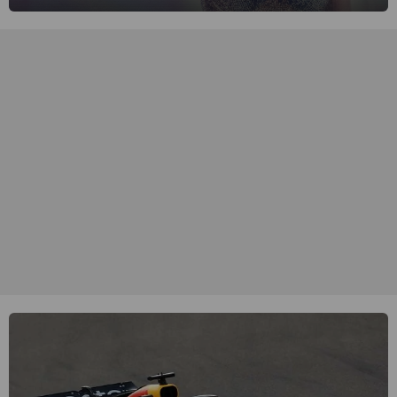
singer-songwriter is een van de succesvolste sterren van onze tijd
en een inspiratie voor velen. (HH)