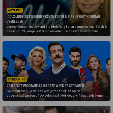
ACTUEEL
IDOLS-JURYLID EN ZANGERES VAN EARTH & FIRE JERNEY KAAGMAN
OVERLEDEN
Jerney Kaagman, bekend als Idols-jurylid en zangeres van Earth &
Fire is op 79-jarige leeftijd overleden. Dat heeft haar familie
gemeld in een verklaring. Ze leed al jarenlang aan de ziekte van
Parkinson.
STREAMING
DE 5 BESTE PROGRAMMA'S OM DEZE WEEK TE STREAMEN
Keuzestress? Geen idee wat je moet kijken op de
streamingdiensten of op televisie? Met deze vijf toptitels kom jij
sowieso de week door.