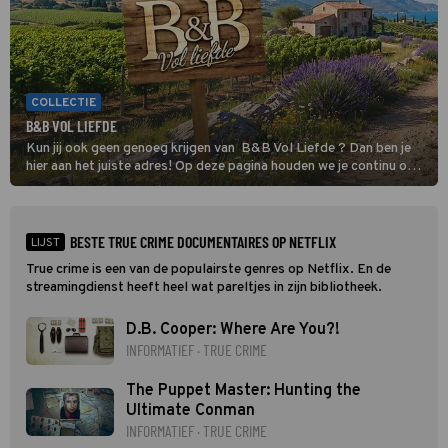
COLLECTIE
B&B VOL LIEFDE
Kun jij ook geen genoeg krijgen van B&B Vol Liefde ? Dan ben je
hier aan het juiste adres! Op deze pagina houden we je continu op
de hoogte van al het nieuws over de datingshow.
BESTE TRUE CRIME DOCUMENTAIRES OP NETFLIX
LIJST
True crime is een van de populairste genres op Netflix. En de
streamingdienst heeft heel wat pareltjes in zijn bibliotheek.
D.B. Cooper: Where Are You?!
INFORMATIEF · TRUE CRIME
The Puppet Master: Hunting the
Ultimate Conman
INFORMATIEF · TRUE CRIME