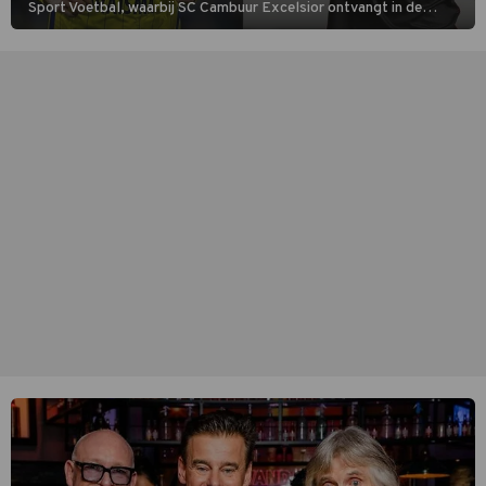
Sport Voetbal, waarbij SC Cambuur Excelsior ontvangt in de
eerste wedstrijd van het nieuwe Eredivisieseizoen. De nieuwe
oefenmeester is Johan Plat en hij wil aanvallend voetballen.