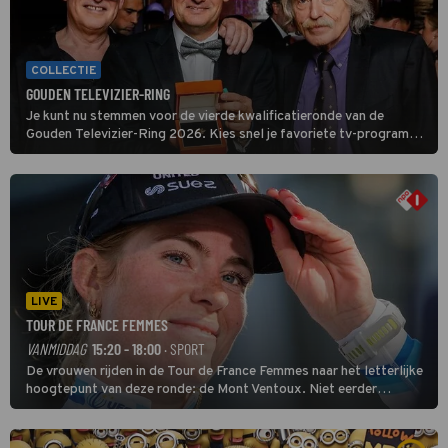
COLLECTIE
GOUDEN TELEVIZIER-RING
Je kunt nu stemmen voor de vierde kwalificatieronde van de
Gouden Televizier-Ring 2026. Kies snel je favoriete tv-programma
én streamingshow .
LIVE
TOUR DE FRANCE FEMMES
VANMIDDAG
15:20 - 18:00
· SPORT
De vrouwen rijden in de Tour de France Femmes naar het letterlijke
hoogtepunt van deze ronde: de Mont Ventoux. Niet eerder
finishten de vrouwen voor deze koers op deze kale col uit de
buitencategorie. De aanloop naar de slotklim is vlak.