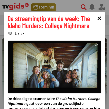
stem nu!
×
De streamingtip van de week: The
tvgids
streaming
nieuws
Idaho Murders: College Nightmare
TV GIDS
NU & STRAKS
PRIMETIME
GEMIST
LAATSTE NIEUWS
NU TE ZIEN
©
De driedelige documentaire
The Idaho Murders: College
Nightmare
gaat over een van de gruwelijkste
moordzaken van de laatste jaren en is een regelrechte