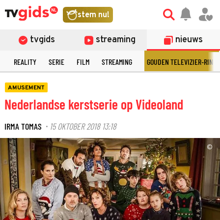
stem nu!
tvgids
streaming
nieuws
N
REALITY
SERIE
FILM
STREAMING
GOUDEN TELEVIZIER-RING
AMUSEMENT
Nederlandse kerstserie op Videoland
IRMA TOMAS
15 OKTOBER 2018 13:18
·
©