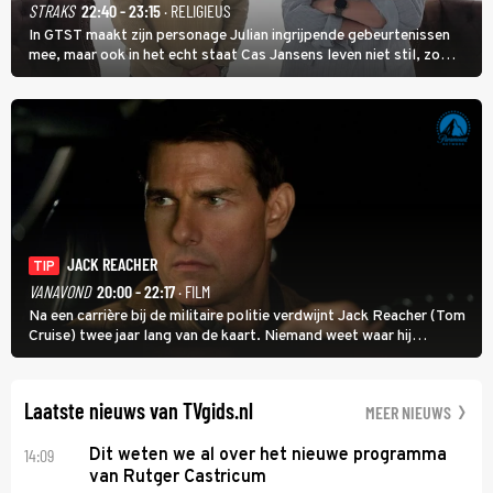
STRAKS
22:40 - 23:15
· RELIGIEUS
In GTST maakt zijn personage Julian ingrijpende gebeurtenissen
mee, maar ook in het echt staat Cas Jansens leven niet stil, zo
vertelt hij in Adieu! Volgende Kaart.
JACK REACHER
TIP
VANAVOND
20:00 - 22:17
· FILM
Na een carrière bij de militaire politie verdwijnt Jack Reacher (Tom
Cruise) twee jaar lang van de kaart. Niemand weet waar hij
uithangt, totdat moordverdachte James Barr naar hem vraagt.
Laatste nieuws van TVgids.nl
MEER NIEUWS
14:09
Dit weten we al over het nieuwe programma
van Rutger Castricum