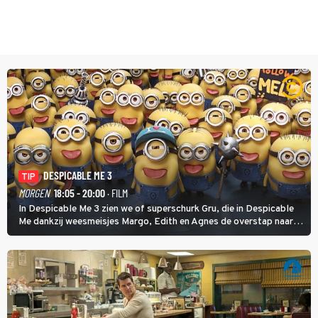
DESPICABLE ME 3
TIP
MORGEN
18:05 - 20:00
· FILM
In Despicable Me 3 zien we of superschurk Gru, die in Despicable
Me dankzij weesmeisjes Margo, Edith en Agnes de overstap naar
het rechte pad maakte, ook op dat pad weet te blijven.