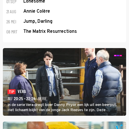
01 SEP
Lonesome
21 AUG
Annie Colère
26 MEI
Jump, Darling
08 MRT
The Matrix Resurrections
VERA
TIP
NU
20:25 - 22:24
· SERIE
In de serie Vera dregt boer Danny Pryor een lijk uit een beerput.
Het lichaam blijkt van de jonge Jack Reeves te zijn. Deze
homoseksuele woonwagenbewoner had gebroken met zijn familie
en verliet het kamp met slaande ruzie.