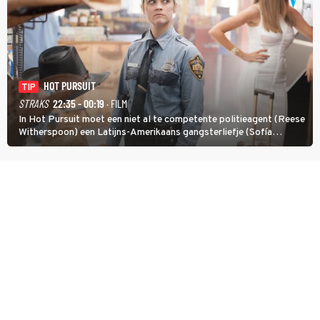
HOT PURSUIT
TIP
STRAKS
22:35 - 00:19
· FILM
In Hot Pursuit moet een niet al te competente politieagent (Reese
Witherspoon) een Latijns-Amerikaans gangsterliefje (Sofía
Vergara) beschermen tegen corrupte agenten en moordlustige
maffiatypes.