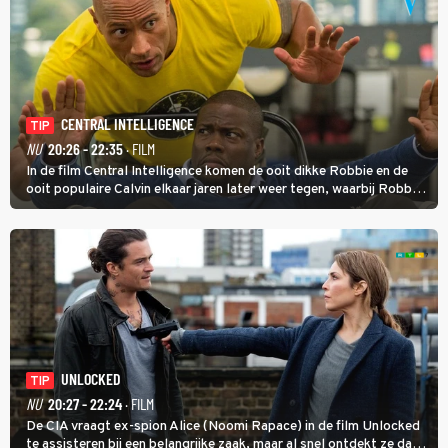
CENTRAL INTELLIGENCE
TIP
NU
20:26 - 22:35
· FILM
In de film Central Intelligence komen de ooit dikke Robbie en de
ooit populaire Calvin elkaar jaren later weer tegen, waarbij Robbie,
inmiddels supergespierd en werkzaam voor de CIA, Calvins hulp
goed kan gebruiken.
UNLOCKED
TIP
NU
20:27 - 22:24
· FILM
De CIA vraagt ex-spion Alice (Noomi Rapace) in de film Unlocked
te assisteren bij een belangrijke zaak, maar al snel ontdekt ze dat