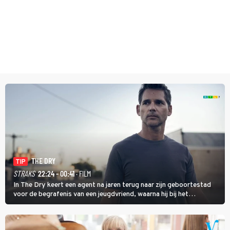
THE DRY
TIP
STRAKS
22:24 - 00:41
· FILM
In The Dry keert een agent na jaren terug naar zijn geboortestad
voor de begrafenis van een jeugdvriend, waarna hij bij het
onderzoeken van diens dood een verband begint te vermoeden
met een oude zaak.