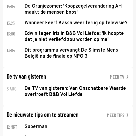
14:04
De Oranjezomer: 'Koopzegelverandering AH
maakt de mensen boos'
13:23
Wanneer keert Kassa weer terug op televisie?
13:06
Edwin tegen Iris in B&B Vol Liefde: 'Ik hoopte
dat je niet verliefd zou worden op me'
13:04
Dit programma vervangt De Slimste Mens
België na de finale op NPO 3
De tv van gisteren
MEER TV
6 AUG
De TV van gisteren: Van Onschatbare Waarde
overtroeft B&B Vol Liefde
De nieuwste tips om te streamen
MEER TIPS
12 MRT
Superman