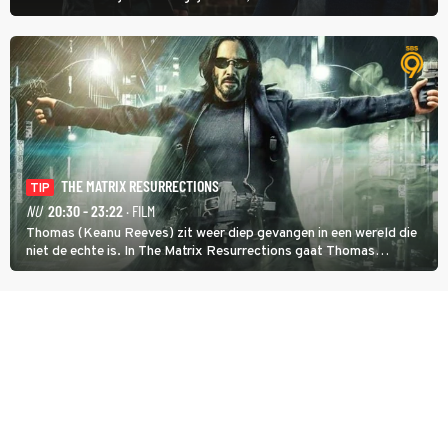
degene die haar aanstelde kwade bedoelingen heeft.
THE MATRIX RESURRECTIONS
TIP
NU
20:30 - 23:22
· FILM
Thomas (Keanu Reeves) zit weer diep gevangen in een wereld die
niet de echte is. In The Matrix Resurrections gaat Thomas
proberen uit deze schijnwereld te ontsnappen.