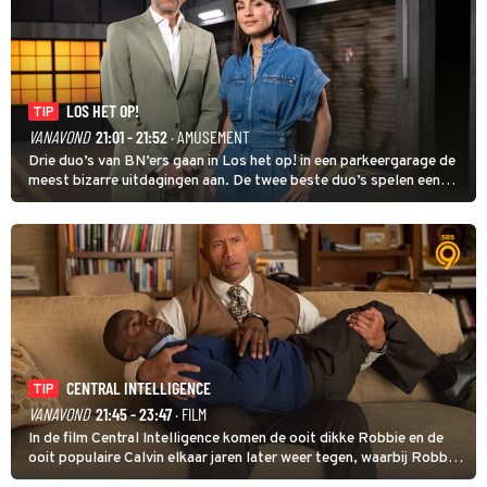
LOS HET OP!
TIP
VANAVOND
21:01 - 21:52
· AMUSEMENT
Drie duo’s van BN’ers gaan in Los het op! in een parkeergarage de
meest bizarre uitdagingen aan. De twee beste duo’s spelen een
onderlinge finale. Met in deze aflevering onder anderen cabaretiers
Nabil Aoulad Ayad en Annick Boer.
CENTRAL INTELLIGENCE
TIP
VANAVOND
21:45 - 23:47
· FILM
In de film Central Intelligence komen de ooit dikke Robbie en de
ooit populaire Calvin elkaar jaren later weer tegen, waarbij Robbie,
inmiddels supergespierd en werkzaam voor de CIA, Calvins hulp