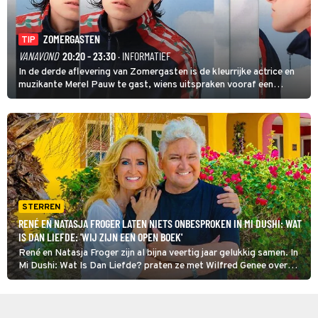
ZOMERGASTEN
TIP
VANAVOND
20:20 - 23:30
· INFORMATIEF
In de derde aflevering van Zomergasten is de kleurrijke actrice en
muzikante Merel Pauw te gast, wiens uitspraken vooraf een
boeiende avond beloven: 'Mijn ideale televisieavond is zoals mijn
identiteit: grenzeloos, absurd en vol angsten'.
STERREN
RENÉ EN NATASJA FROGER LATEN NIETS ONBESPROKEN IN MI DUSHI: WAT
IS DAN LIEFDE: 'WIJ ZIJN EEN OPEN BOEK'
René en Natasja Froger zijn al bijna veertig jaar gelukkig samen. In
Mi Dushi: Wat Is Dan Liefde? praten ze met Wilfred Genee over
wat hen bij elkaar bracht én houdt.