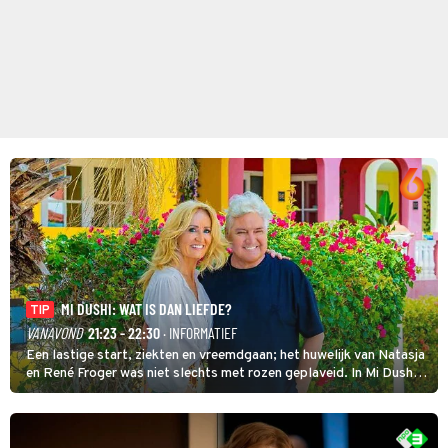
MI DUSHI: WAT IS DAN LIEFDE?
TIP
VANAVOND
21:23 - 22:30
· INFORMATIEF
Een lastige start, ziekten en vreemdgaan; het huwelijk van Natasja
en René Froger was niet slechts met rozen geplaveid. In Mi Dushi:
Wat Is Dan Liefde? neemt Wilfred Genee het showbizzkoppel mee
uit vissen om het over de liefde te hebben.