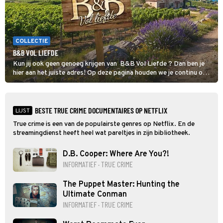
COLLECTIE
B&B VOL LIEFDE
Kun jij ook geen genoeg krijgen van B&B Vol Liefde ? Dan ben je
hier aan het juiste adres! Op deze pagina houden we je continu op
de hoogte van al het nieuws over de datingshow.
BESTE TRUE CRIME DOCUMENTAIRES OP NETFLIX
LIJST
True crime is een van de populairste genres op Netflix. En de
streamingdienst heeft heel wat pareltjes in zijn bibliotheek.
D.B. Cooper: Where Are You?!
INFORMATIEF · TRUE CRIME
The Puppet Master: Hunting the
Ultimate Conman
INFORMATIEF · TRUE CRIME