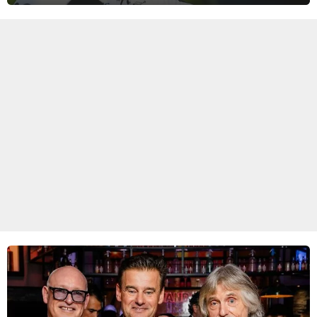
zware Col d'Èze. Aan de finish op de Promenade des Anglais krijgt
de eindwinnaar de laatste gele trui.