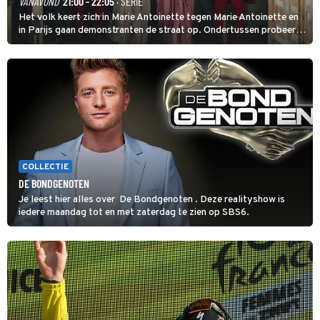
VANAVOND
21:00 - 22:05
· SERIE
Het volk keert zich in Marie Antoinette tegen Marie Antoinette en
in Parijs gaan demonstranten de straat op. Ondertussen probeert
Marie Antoinette landgoed Saint-Cloud te kopen. Ze wil daar haar
kinderen veilig laten opgroeien.
COLLECTIE
DE BONDGENOTEN
Je leest hier alles over De Bondgenoten . Deze realityshow is
iedere maandag tot en met zaterdag te zien op SBS6.