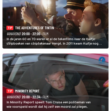
THE ADVENTURES OF TINTIN
TIP
VANAVOND
20:00 - 22:05
· FILM
In de jaren 60 en 70 waren er al de tekenfilms naar de Kuifje-
stripboeken van striptekenaar Hergé. In 2011 kwam Kuifje nog
meer tot leven in The Adventures of Tintin van Steven Spielberg.
MINORITY REPORT
TIP
VANAVOND
20:00 - 22:34
· FILM
In Minority Report speelt Tom Cruise een politieman van
wie voorspeld wordt dat hij zelf een moord zal plegen.