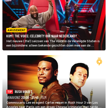
AMUSEMENT
KOMT THE VOICE: CELEBRITY OOK NAAR NEDERLAND?
Het nieuwe (31e!) seizoen van The Voice in de Verenigde Staten is
een bijzondere: alleen bekende gezichten doen mee aan de
muzikale wedstrijd. The Voice: Celebrity gaat in september van
start. Komt deze editie ook naar Nederland?
RUSH HOUR 3
TIP
VANAVOND
20:00 - 21:45
· FILM
Commissaris Lee en agent Carter reizen in Rush Hour 3 van Los
Angeles naar Parijs om een groep Chinese criminelen met harde