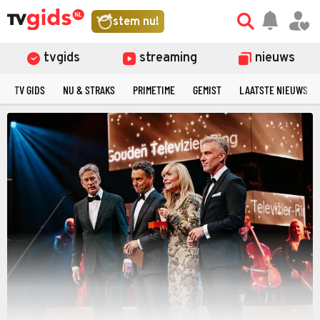
stem nu!
tvgids
streaming
nieuws
TV GIDS
NU & STRAKS
PRIMETIME
GEMIST
LAATSTE NIEUWS