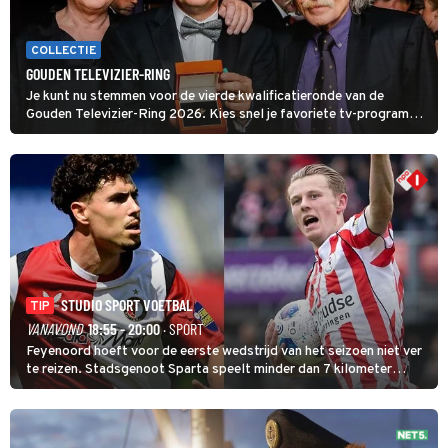
COLLECTIE
GOUDEN TELEVIZIER-RING
Je kunt nu stemmen voor de vierde kwalificatieronde van de
Gouden Televizier-Ring 2026. Kies snel je favoriete tv-programma
én streamingshow .
STUDIO SPORT VOETBAL
TIP
VANAVOND
18:55 - 20:00
· SPORT
Feyenoord hoeft voor de eerste wedstrijd van het seizoen niet ver
te reizen. Stadsgenoot Sparta speelt minder dan 7 kilometer
verderop. Feyenoord trok de Spaanse spits Nacho Ferri aan van
KVC Westerlo uit België.