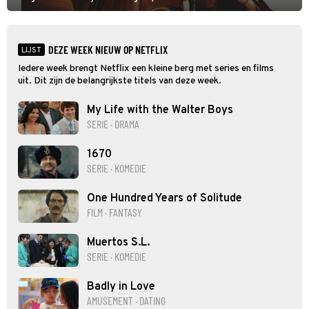
hand aan te pakken.
DEZE WEEK NIEUW OP NETFLIX
LIJST
Iedere week brengt Netflix een kleine berg met series en films
uit. Dit zijn de belangrijkste titels van deze week.
My Life with the Walter Boys
SERIE · DRAMA
1670
SERIE · KOMEDIE
One Hundred Years of Solitude
FILM · FANTASY
Muertos S.L.
SERIE · KOMEDIE
Badly in Love
AMUSEMENT · DATING