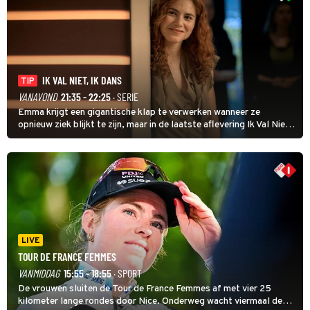
IK VAL NIET, IK DANS
TIP
VANAVOND
21:35 - 22:25
· SERIE
Emma krijgt een gigantische klap te verwerken wanneer ze
opnieuw ziek blijkt te zijn, maar in de laatste aflevering Ik Val Niet,
Ik Dans laat ze zien dat ze niet van plan is op te geven, zelfs als ze
daarvoor een ingrijpende operatie moet ondergaan.
LIVE
TOUR DE FRANCE FEMMES
VANMIDDAG
15:55 - 18:55
· SPORT
De vrouwen sluiten de Tour de France Femmes af met vier 25
kilometer lange rondes door Nice. Onderweg wacht viermaal de