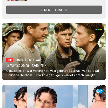
BEKIJK DE LIJST
· 12
CASUALTIES OF WAR
TIP
VANAVOND
20:00 - 22:10
· FILM
Casualties of War vertelt het waargebeurde verhaal van soldaat
Eriksson (Michael J. Fox) die getuige is van iets afschuwelijks
tijdens de Vietnamoorlog. Hij besluit uit de school te klappen.