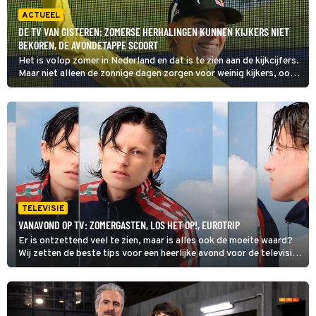
ACTUEEL
DE TV VAN GISTEREN: ZOMERSE HERHALINGEN KUNNEN KIJKERS NIET
BEKOREN, DE AVONDETAPPE SCOORT
Het is volop zomer in Nederland en dat is te zien aan de kijkcijfers.
Maar niet alleen de zonnige dagen zorgen voor weinig kijkers, ook
de programmering laat te wensen over. Gelukkig zijn er altijd nog
onze Nederlandse sporthelden.
TELEVISIE
VANAVOND OP TV: ZOMERGASTEN, LOS HET OP!, EUROTRIP
Er is ontzettend veel te zien, maar is alles ook de moeite waard?
Wij zetten de beste tips voor een heerlijke avond voor de televisie
op een rij. Dit zijn de kijktips voor zondag 9 augustus 2026. Toch
nog verder kijken, check dan onze primetime gids voor het totale
overzicht van wat er vanavond op tv is.