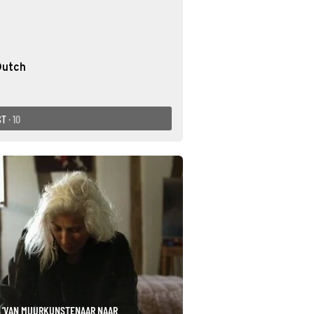
Dutch
ST
· 10
: 'VAN MUURKUNSTENAAR NAAR