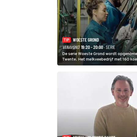
WOESTE GROND
TIP
VANAVOND
19:20 - 20:00
· SERIE
De serie Woeste Grond wordt opgenomen 
Twente. Het melkveebedrijf met 160 koei
2000-gebied ligt. In de serie heerst er e