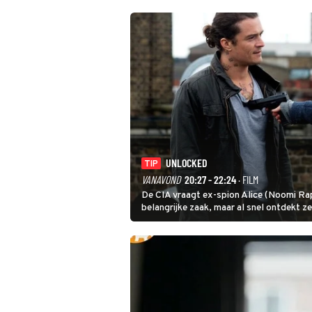
voor de CIA, Calvins hulp goed kan gebr
UNLOCKED
TIP
VANAVOND
20:27 - 22:24
· FILM
De CIA vraagt ex-spion Alice (Noomi Rapa
belangrijke zaak, maar al snel ontdekt 
heeft.