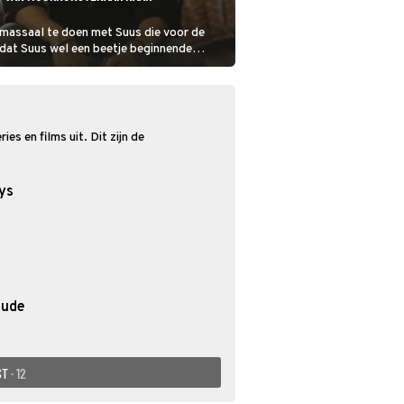
massaal te doen met Suus die voor de
 dat Suus wel een beetje beginnende
 van Lieske.
es en films uit. Dit zijn de
ys
tude
ST
· 12