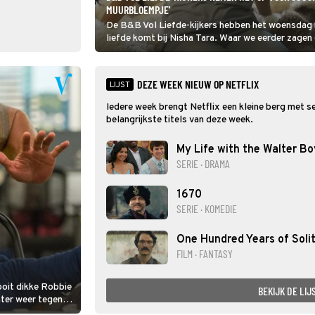
MUURBLOEMPJE'
De B&B Vol Liefde-kijkers hebben het woensdag 
liefde komt bij Nisha Tara. Waar we eerder zagen
vlinders had, veranderde de sfeer bij de aankomst
DEZE WEEK NIEUW OP NETFLIX
LIJST
Iedere week brengt Netflix een kleine berg met seri
belangrijkste titels van deze week.
My Life with the Walter Bo
SERIE · DRAMA
1670
SERIE · KOMEDIE
One Hundred Years of Soli
FILM · FANTASY
 ooit dikke Robbie
BEKIJK DE LIJ
ater weer tegen,
d en werkzaam