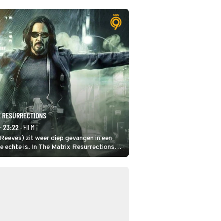
X RESURRECTIONS
- 23:22
· FILM
eeves) zit weer diep gevangen in een
de echte is. In The Matrix Resurrections
beren uit deze schijnwereld te