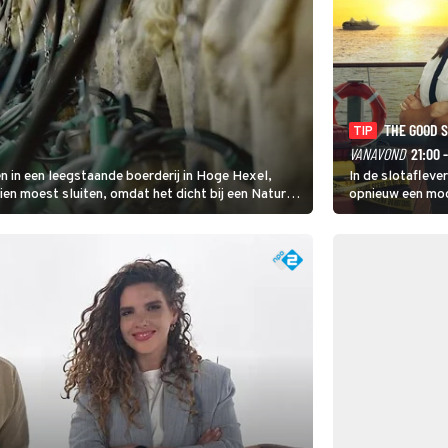
THE GOOD 
TIP
VANAVOND
21:00 
in een leegstaande boerderij in Hoge Hexel,
In de slotafleve
en moest sluiten, omdat het dicht bij een Natura
opnieuw een moo
en gevaarlijke veeziekte.
waarbij dit keer
kapitein Marlowe 