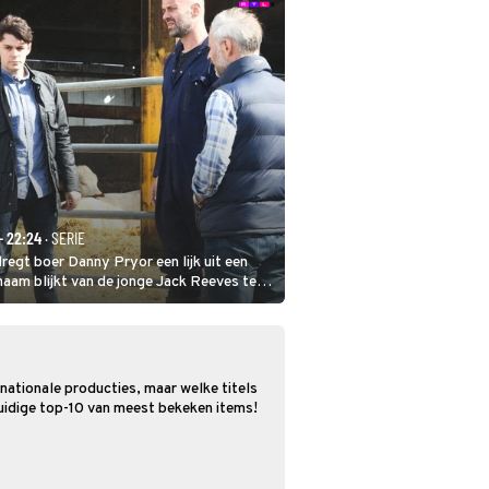
- 22:24
· SERIE
dregt boer Danny Pryor een lijk uit een
haam blijkt van de jonge Jack Reeves te
oseksuele woonwagenbewoner had
n familie en verliet het kamp met slaande
rnationale producties, maar welke titels
 huidige top-10 van meest bekeken items!