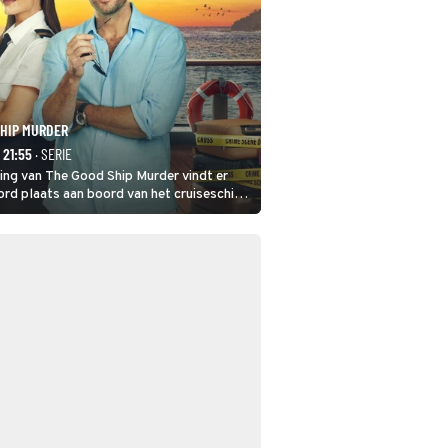
SHIP MURDER
- 21:55
· SERIE
ring van The Good Ship Murder vindt er
rd plaats aan boord van het cruiseschip,
 een bemanningslid het slachtoffer is en
de dader lijkt te zijn.