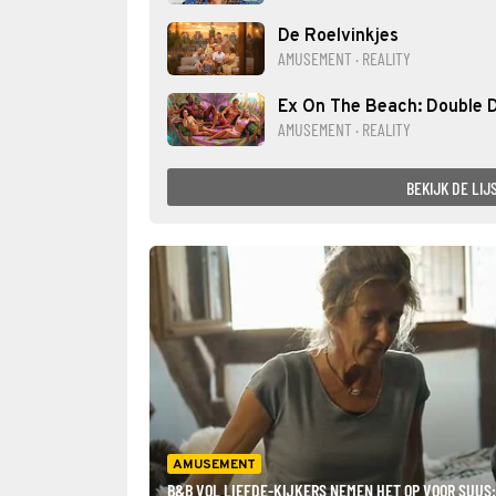
De Roelvinkjes
AMUSEMENT · REALITY
Ex On The Beach: Double 
AMUSEMENT · REALITY
BEKIJK DE LIJ
AMUSEMENT
B&B VOL LIEFDE-KIJKERS NEMEN HET OP VOOR SUUS