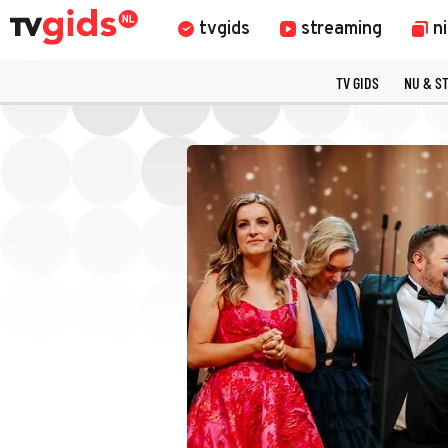
tvgids
streaming
n
TV GIDS
NU & S