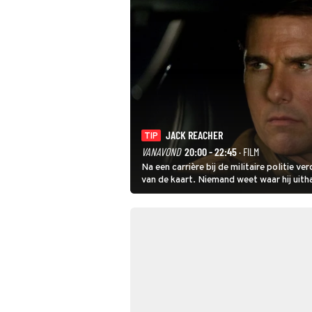
JACK REACHER
TIP
VANAVOND
20:00 - 22:45
· FILM
Na een carrière bij de militaire politie v
van de kaart. Niemand weet waar hij ui
hem vraagt.