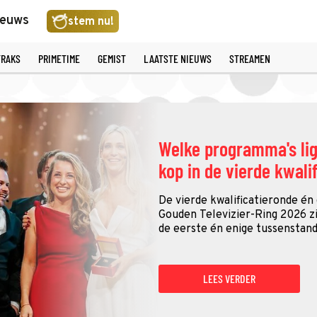
ieuws
stem nu!
TRAKS
PRIMETIME
GEMIST
LAATSTE NIEUWS
STREAMEN
Welke programma's li
kop in de vierde kwali
De vierde kwalificatieronde én
Gouden Televizier-Ring 2026 zij
de eerste én enige tussenstand
LEES VERDER