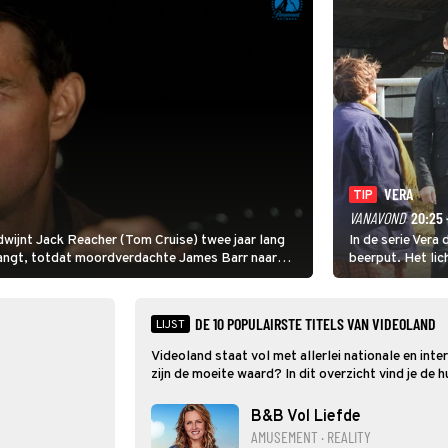
VERA
TIP
VANAVOND
20:25 
erdwijnt Jack Reacher (Tom Cruise) twee jaar lang
In de serie Vera 
thangt, totdat moordverdachte James Barr naar
beerput. Het lic
zijn. Deze hom
gebroken met zij
ruzie.
DE 10 POPULAIRSTE TITELS VAN VIDEOLAND
LIJST
Videoland staat vol met allerlei nationale en inte
zijn de moeite waard? In dit overzicht vind je de
B&B Vol Liefde
AMUSEMENT · REALITY