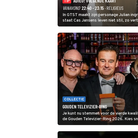
ADIEU! VOLGENDE KAART
TIP
VANAVOND
22:40 - 23:15
· RELIGIEUS
In GTST maakt zijn personage Julian ing
staat Cas Jansens leven niet stil, zo vert
COLLECTIE
GOUDEN TELEVIZIER-RING
Je kunt nu stemmen voor de vierde kwali
de Gouden Televizier-Ring 2026. Kies snel je favoriete tv-
programma én streamingshow .