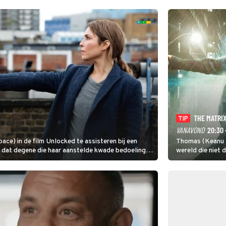
uiken.
THE MATRI
TIP
VANAVOND
20:30 
ce) in de film Unlocked te assisteren bij een
Thomas (Keanu R
ze dat degene die haar aanstelde kwade bedoelingen
wereld die niet 
gaat Thomas pro
ontsnappen.