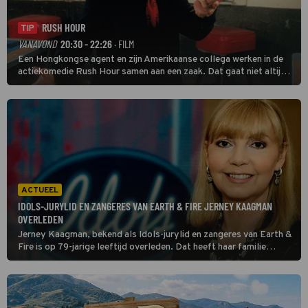
RUSH HOUR
TIP
VANAVOND
20:30 - 22:26
· FILM
Een Hongkongse agent en zijn Amerikaanse collega werken in de
actiekomedie Rush Hour samen aan een zaak. Dat gaat niet altijd
van een leien dakje.
ACTUEEL
IDOLS-JURYLID EN ZANGERES VAN EARTH & FIRE JERNEY KAAGMAN
OVERLEDEN
Jerney Kaagman, bekend als Idols-jurylid en zangeres van Earth &
Fire is op 79-jarige leeftijd overleden. Dat heeft haar familie
gemeld in een verklaring. Ze leed al jarenlang aan de ziekte van
Parkinson.