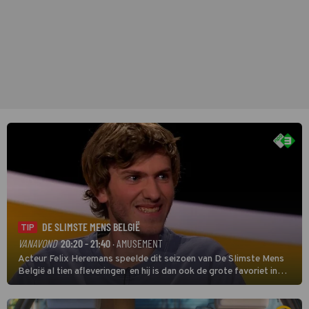
DE SLIMSTE MENS BELGIË
TIP
VANAVOND
20:20 - 21:40
· AMUSEMENT
Acteur Felix Heremans speelde dit seizoen van De Slimste Mens
België al tien afleveringen en hij is dan ook de grote favoriet in
deze seizoensfinale. En er is Nederlandse inbreng, want komiek
Soundos El Ahmadi neemt plaats aan de jurytafel.