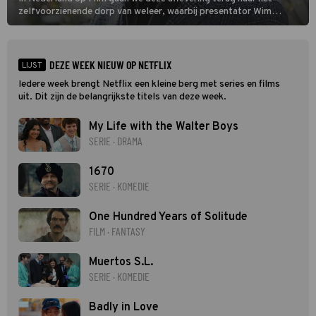
zelfvoorzienende dorp van weleer, waarbij presentator Wim
Daniëls de kijkers meeneemt op reis door de tijd aan de hand van
unieke amateurbeelden uit verschillende decennia. (HH)
DEZE WEEK NIEUW OP NETFLIX
LIJST
Iedere week brengt Netflix een kleine berg met series en films
uit. Dit zijn de belangrijkste titels van deze week.
My Life with the Walter Boys
SERIE · DRAMA
1670
SERIE · KOMEDIE
One Hundred Years of Solitude
FILM · FANTASY
Muertos S.L.
SERIE · KOMEDIE
Badly in Love