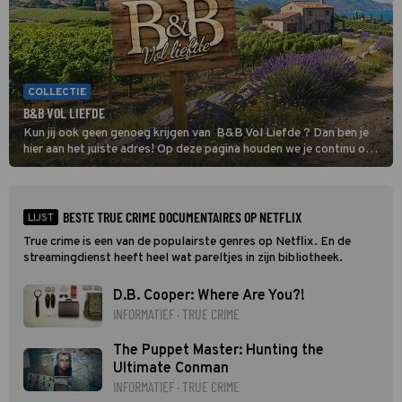
COLLECTIE
B&B VOL LIEFDE
Kun jij ook geen genoeg krijgen van B&B Vol Liefde ? Dan ben je
hier aan het juiste adres! Op deze pagina houden we je continu op
de hoogte van al het nieuws over de datingshow.
BESTE TRUE CRIME DOCUMENTAIRES OP NETFLIX
LIJST
True crime is een van de populairste genres op Netflix. En de
streamingdienst heeft heel wat pareltjes in zijn bibliotheek.
D.B. Cooper: Where Are You?!
INFORMATIEF · TRUE CRIME
The Puppet Master: Hunting the
Ultimate Conman
INFORMATIEF · TRUE CRIME