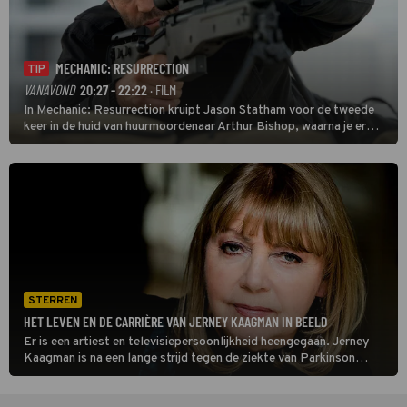
MECHANIC: RESURRECTION
TIP
VANAVOND
20:27 - 22:22
· FILM
In Mechanic: Resurrection kruipt Jason Statham voor de tweede
keer in de huid van huurmoordenaar Arthur Bishop, waarna je er
donder op kunt zeggen dat er van Bishops geplande pensioen niet
veel terechtkomt.
STERREN
HET LEVEN EN DE CARRIÈRE VAN JERNEY KAAGMAN IN BEELD
Er is een artiest en televisiepersoonlijkheid heengegaan. Jerney
Kaagman is na een lange strijd tegen de ziekte van Parkinson
overleden. Ze is 79 jaar geworden.