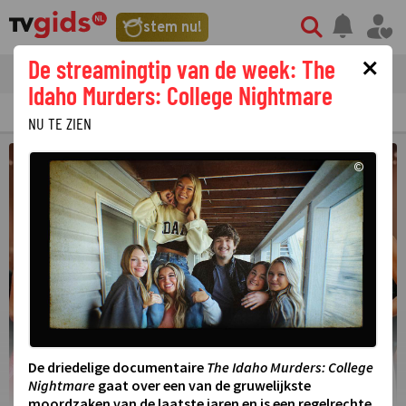
stem nu!
×
De streamingtip van de week: The
tvgids
streaming
nieuws
Idaho Murders: College Nightmare
TV GIDS
NU & STRAKS
PRIMETIME
GEMIST
LAATSTE NIEUWS
NU TE ZIEN
©
De driedelige documentaire
The Idaho Murders: College
Nightmare
gaat over een van de gruwelijkste
moordzaken van de laatste jaren en is een regelrechte