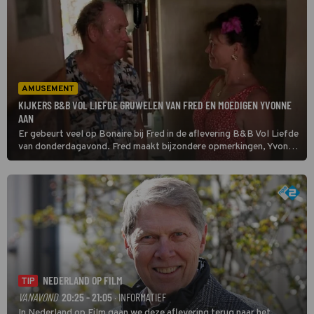
AMUSEMENT
KIJKERS B&B VOL LIEFDE GRUWELEN VAN FRED EN MOEDIGEN YVONNE
AAN
Er gebeurt veel op Bonaire bij Fred in de aflevering B&B Vol Liefde
van donderdagavond. Fred maakt bijzondere opmerkingen, Yvonne
bijt van zich af en Doete maakt haar intrede.
NEDERLAND OP FILM
TIP
VANAVOND
20:25 - 21:05
· INFORMATIEF
In Nederland op Film gaan we deze aflevering terug naar het