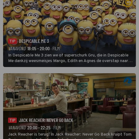
DESPICABLE ME 3
TIP
VANAVOND
18:05 - 20:00
· FILM
In Despicable Me 3 zien we of superschurk Gru, die in Despicable
Me dankzij weesmeisjes Margo, Edith en Agnes de overstap naar
het rechte pad maakte, ook op dat pad weet te blijven.
JACK REACHER: NEVER GO BACK
TIP
VANAVOND
20:00 - 22:25
· FILM
Jack Reacher is terug! In Jack Reacher: Never Go Back kruipt Tom