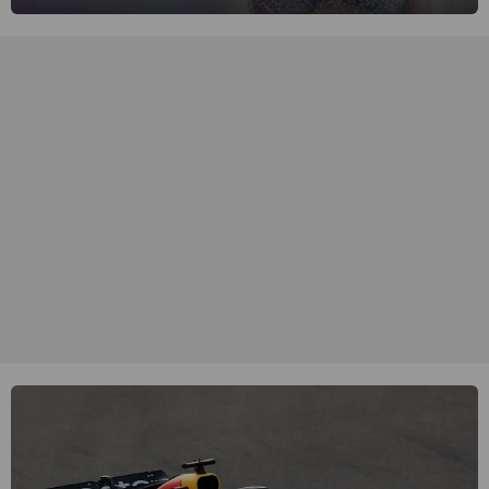
singer-songwriter is een van de succesvolste sterren van onze tijd
en een inspiratie voor velen. (HH)