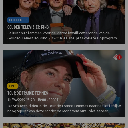
COLLECTIE
GOUDEN TELEVIZIER-RING
Je kunt nu stemmen voor de vierde kwalificatieronde van de
Gouden Televizier-Ring 2026. Kies snel je favoriete tv-programma
én streamingshow .
LIVE
TOUR DE FRANCE FEMMES
VANMIDDAG
15:20 - 18:00
· SPORT
De vrouwen rijden in de Tour de France Femmes naar het letterlijke
hoogtepunt van deze ronde: de Mont Ventoux. Niet eerder
finishten de vrouwen voor deze koers op deze kale col uit de
buitencategorie. De aanloop naar de slotklim is vlak.