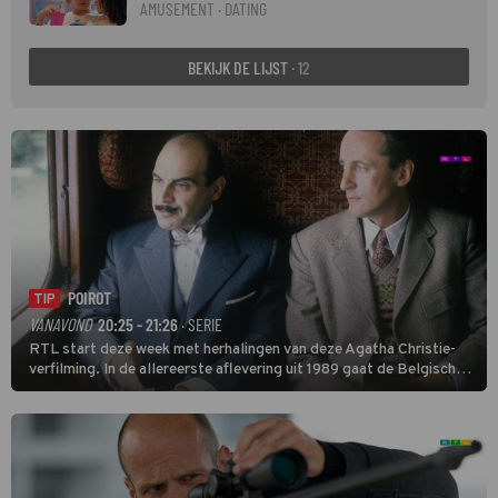
AMUSEMENT · DATING
BEKIJK DE LIJST
· 12
POIROT
TIP
VANAVOND
20:25 - 21:26
· SERIE
RTL start deze week met herhalingen van deze Agatha Christie-
verfilming. In de allereerste aflevering uit 1989 gaat de Belgische
speurder op zoek naar een vermiste kok. Poirot raakt al snel
verwikkeld in een moordzaak. (HH)