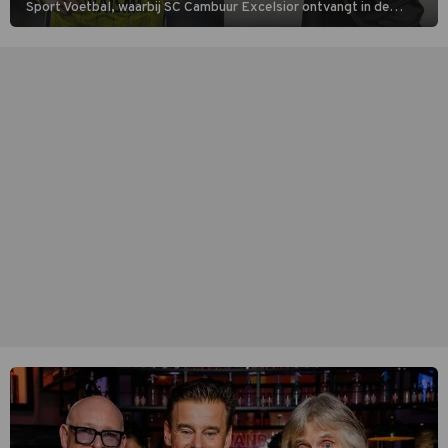
Sport Voetbal, waarbij SC Cambuur Excelsior ontvangt in de
eerste wedstrijd van het nieuwe Eredivisieseizoen. De nieuwe
oefenmeester is Johan Plat en hij wil aanvallend voetballen.