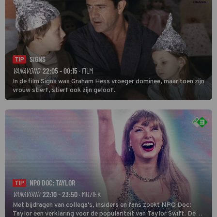
SIGNS
TIP
VANAVOND
22:05 - 00:15
· FILM
In de film Signs was Graham Hess vroeger dominee, maar toen zijn
vrouw stierf, stierf ook zijn geloof.
NPO DOC: TAYLOR
TIP
VANAVOND
22:10 - 23:50
· MUZIEK
Met bijdragen van collega's, insiders en fans zoekt NPO Doc:
Taylor een verklaring voor de populariteit van Taylor Swift. De