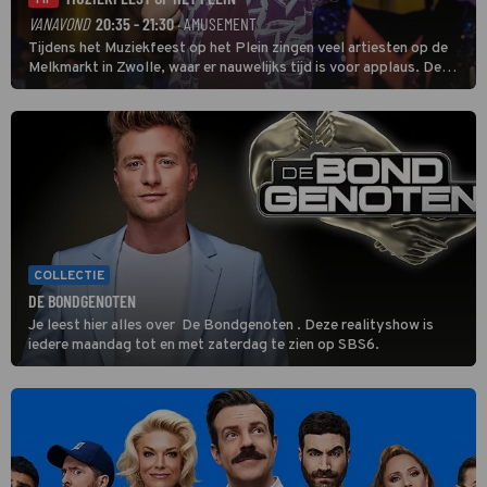
TIP
VANAVOND
20:35 - 21:30
· AMUSEMENT
Tijdens het Muziekfeest op het Plein zingen veel artiesten op de
Melkmarkt in Zwolle, waar er nauwelijks tijd is voor applaus. De
grootste namen zijn André Hazes, Jannes, René Froger en
natuurlijk Rutger van Barneveld met zijn hit Zwoele Zomernachten.
COLLECTIE
DE BONDGENOTEN
Je leest hier alles over De Bondgenoten . Deze realityshow is
iedere maandag tot en met zaterdag te zien op SBS6.