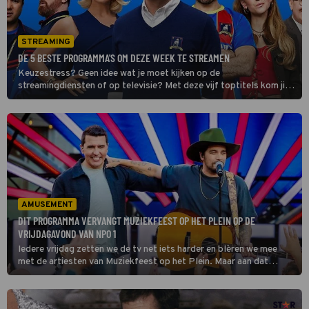
STREAMING
DE 5 BESTE PROGRAMMA'S OM DEZE WEEK TE STREAMEN
Keuzestress? Geen idee wat je moet kijken op de
streamingdiensten of op televisie? Met deze vijf toptitels kom jij
sowieso de week door.
AMUSEMENT
DIT PROGRAMMA VERVANGT MUZIEKFEEST OP HET PLEIN OP DE
VRIJDAGAVOND VAN NPO 1
Iedere vrijdag zetten we de tv net iets harder en blèren we mee
met de artiesten van Muziekfeest op het Plein. Maar aan dat
gezellige meezingmoment komt binnenkort een einde.