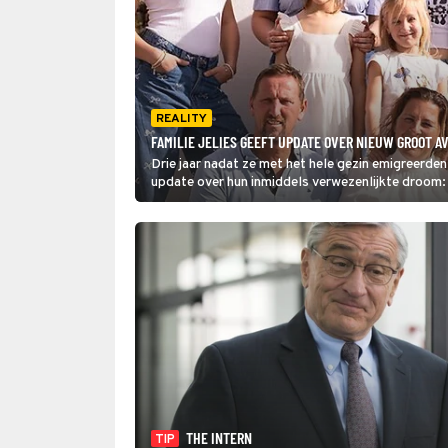
REALITY
FAMILIE JELIES GEEFT UPDATE OVER NIEUW GROOT A
Drie jaar nadat ze met het hele gezin emigreerden
update over hun inmiddels verwezenlijkte droom: 
nieuwe avontuur ze?
THE INTERN
TIP