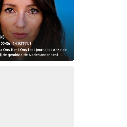
ONS
- 22:34
· AMUSEMENT
a Ons Kent Ons test journalist Anke de
ij de gemiddelde Nederlander kent,
malig hoofdredacteur van modebladen
 het samen met rapper Keizer opneemt
Graça en Marc-Marie Huijbregts.