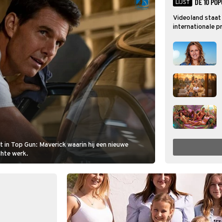
DE 10 PO
LIJST
Videoland staat 
internationale p
moeite waard? In
van meest bekek
t in Top Gun: Maverick waarin hij een nieuwe
chte werk.