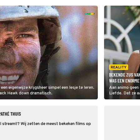
REALITY
BEKENDE ZUS VAN
WAS EEN ENORME 
en eigenwijze krijgsheer simpel een lesje te leren.
Aan animo geen 
Black Hawk down dramatisch.
Liefde. Dat ze 
best even een sc
bekende zus.
PATHÉ THUIS
 streamt? Wij zetten de meest bekeken films op