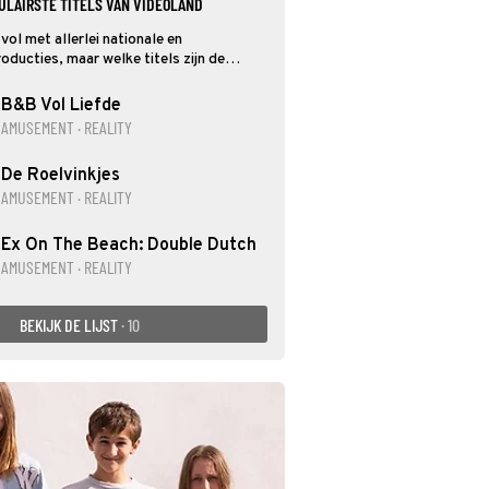
PULAIRSTE TITELS VAN VIDEOLAND
vol met allerlei nationale en
roducties, maar welke titels zijn de
 dit overzicht vind je de huidige top-10
en items!
B&B Vol Liefde
AMUSEMENT · REALITY
De Roelvinkjes
AMUSEMENT · REALITY
Ex On The Beach: Double Dutch
AMUSEMENT · REALITY
BEKIJK DE LIJST
· 10