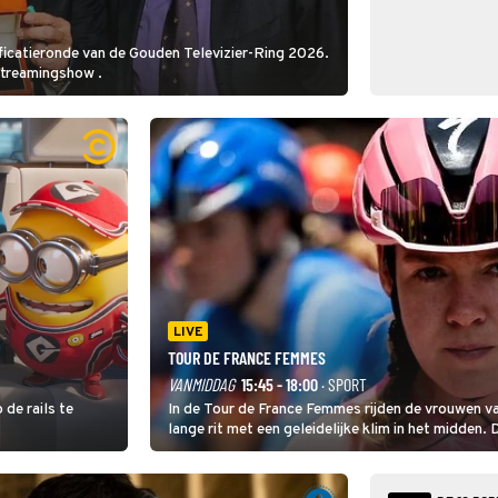
ficatieronde van de Gouden Televizier-Ring 2026.
streamingshow .
LIVE
TOUR DE FRANCE FEMMES
VANMIDDAG
15:45 - 18:00
· SPORT
 de rails te
In de Tour de France Femmes rijden de vrouwen va
lange rit met een geleidelijke klim in het midden. 
dat is de temperatuur. Het kan in Nice namelijk 