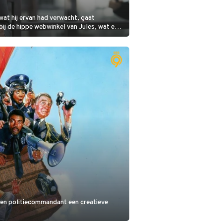
wat hij ervan had verwacht, gaat
bij de hippe webwinkel van Jules, wat een
 een politiecommandant een creatieve