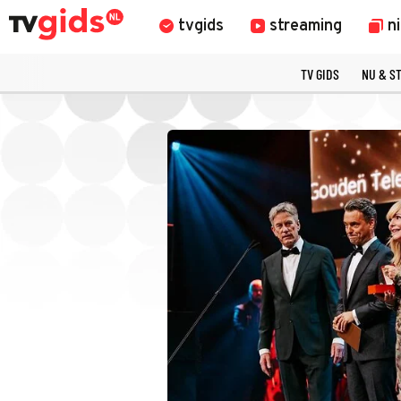
tvgids
streaming
n
TV GIDS
NU & S