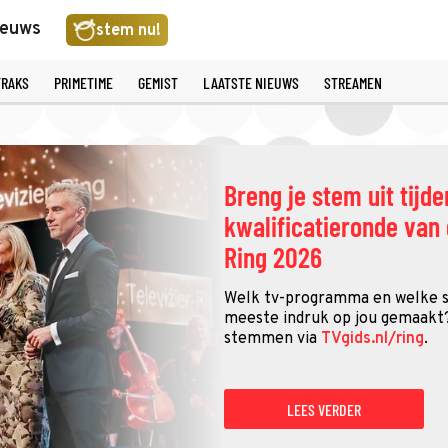
ieuws
stem nu!
TRAKS
PRIMETIME
GEMIST
LAATSTE NIEUWS
STREAMEN
Breng je stem uit tijd
kwalificatieronde van 
Ring 2026
Welk tv-programma en welke 
meeste indruk op jou gemaakt?
stemmen via
TVgids.nl/ring
.
LEES VERDER