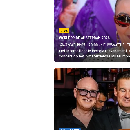
LIVE
WORLDPRIDE AMSTERDAM 2026
VANAVOND
19:05 - 20:00
· NIEUWS/ACTUALIT
Het internationale lhbtqia+-evenement
concert op het Amsterdamse Museumplein
In de jaren 90 veroverde ze de wereld al