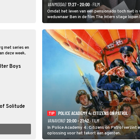
VANMIDDAG
17:27 - 20:00
· FILM
Omdat het leven van een pensionado toch niet is 
weduwnaar Ben in de film The Intern stage lopen 
gouden zet blijkt te zijn.
rg met series en
 van deze week.
lter Boys
of Solitude
POLICE ACADEMY 4: CITIZENS ON PATROL
TIP
VANAVOND
20:00 - 21:42
· FILM
In Police Academy 4: Citizens on Patrol verzint
oplossing voor het tekort aan agenten.