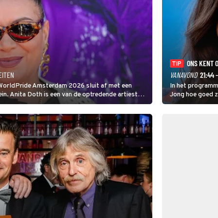
ONS KENT 
TIP
EITEN
VANAVOND
21:44 
 WorldPride Amsterdam 2026 sluit af met een
In het programm
. Anita Doth is een van de optredende artiesten.
Jong hoe goed z
s zangeres van 2Unlimited.
waarbij de voor
Glamour en Elle
tegen Edson da 