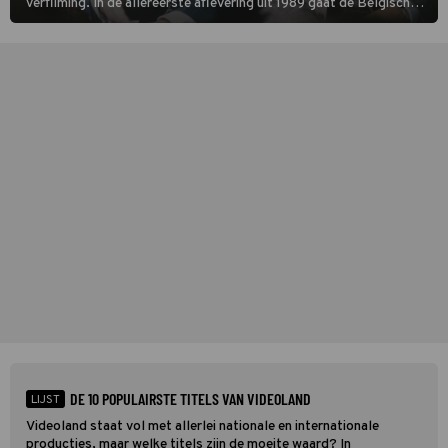
verfilming. In de allereerste aflevering uit 1989 gaat de Belgische
speurder op zoek naar een vermiste kok. Poirot raakt al snel
verwikkeld in een moordzaak. (HH)
DE 10 POPULAIRSTE TITELS VAN VIDEOLAND
LIJST
Videoland staat vol met allerlei nationale en internationale
producties, maar welke titels zijn de moeite waard? In