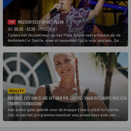
MUZIEKFEEST OP HET PLEIN
TIP
NU
20:35 - 21:30
· AMUSEMENT
Tijdens het Muziekfeest op het Plein zingen veel artiesten op de
Melkmarkt in Zwolle, waar er nauwelijks tijd is voor applaus. De
grootste namen zijn André Hazes, Jannes, René Froger en
natuurlijk Rutger van Barneveld met zijn hit Zwoele Zomernachten.
REALITY
BEKENDE ZUS VAN ELINE UIT B&B VOL LIEFDE: 'HAAR DEELNAME WAS EEN
ENORME VERRASSING'
Aan animo geen gebrek voor de knappe Eline in B&B Vol Liefde.
Dat ze aan het programma meedoet was alleen best even een
schok voor haar familie, onder wie haar bekende zus.