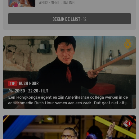
AMUSEMENT · DATING
BEKIJK DE LIJST
· 12
RUSH HOUR
TIP
NU
20:30 - 22:26
· FILM
Een Hongkongse agent en zijn Amerikaanse collega werken in de
actiekomedie Rush Hour samen aan een zaak. Dat gaat niet altijd
van een leien dakje.