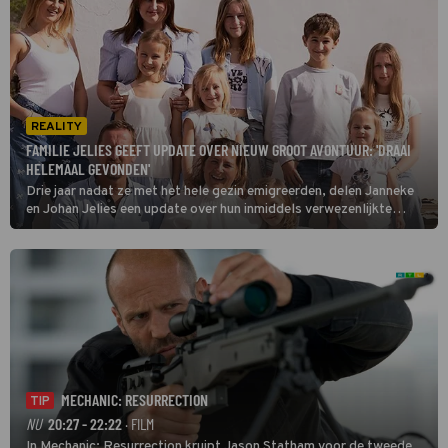
REALITY
FAMILIE JELIES GEEFT UPDATE OVER NIEUW GROOT AVONTUUR: 'DRAAI
HELEMAAL GEVONDEN'
Drie jaar nadat ze met het hele gezin emigreerden, delen Janneke
en Johan Jelies een update over hun inmiddels verwezenlijkte
droom: een eigen zaak in Spanje. Hoe vergaat dit nieuwe avontuur
ze?
MECHANIC: RESURRECTION
TIP
NU
20:27 - 22:22
· FILM
In Mechanic: Resurrection kruipt Jason Statham voor de tweede