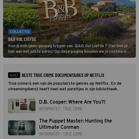
COLLECTIE
B&B VOL LIEFDE
Kun jij ook geen genoeg krijgen van B&B Vol Liefde ? Dan ben je
hier aan het juiste adres! Op deze pagina houden we je continu op
de hoogte van al het nieuws over de datingshow.
BESTE TRUE CRIME DOCUMENTAIRES OP NETFLIX
LIJST
True crime is een van de populairste genres op Netflix. En de
streamingdienst heeft heel wat pareltjes in zijn bibliotheek.
D.B. Cooper: Where Are You?!
INFORMATIEF · TRUE CRIME
The Puppet Master: Hunting the
Ultimate Conman
INFORMATIEF · TRUE CRIME