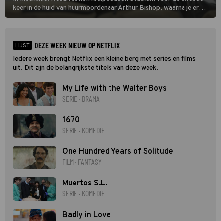
keer in de huid van huurmoordenaar Arthur Bishop, waarna je er
donder op kunt zeggen dat er van Bishops geplande pensioen niet
veel terechtkomt.
DEZE WEEK NIEUW OP NETFLIX
LIJST
Iedere week brengt Netflix een kleine berg met series en films
uit. Dit zijn de belangrijkste titels van deze week.
My Life with the Walter Boys
SERIE · DRAMA
1670
SERIE · KOMEDIE
One Hundred Years of Solitude
FILM · FANTASY
Muertos S.L.
SERIE · KOMEDIE
Badly in Love