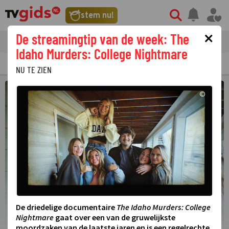
stem nu!
×
De streamingtip van de week: The
tvgids
streaming
nieuws
Idaho Murders: College Nightmare
TV GIDS
NU & STRAKS
PRIMETIME
GEMIST
LAATSTE NIEUWS
NU TE ZIEN
©
De driedelige documentaire
The Idaho Murders: College
Nightmare
gaat over een van de gruwelijkste
moordzaken van de laatste jaren en is een regelrechte