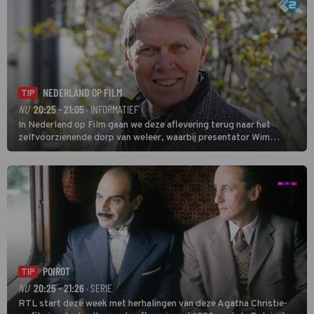
NEDERLAND OP FILM
TIP
NU
20:25 - 21:05
· INFORMATIEF
In Nederland op Film gaan we deze aflevering terug naar het
zelfvoorzienende dorp van weleer, waarbij presentator Wim
Daniëls de kijkers meeneemt op reis door de tijd aan de hand van
unieke amateurbeelden uit verschillende decennia. (HH)
POIROT
TIP
NU
20:25 - 21:26
· SERIE
RTL start deze week met herhalingen van deze Agatha Christie-