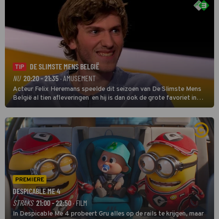
DE SLIMSTE MENS BELGIË
TIP
NU
20:20 - 21:35
· AMUSEMENT
Acteur Felix Heremans speelde dit seizoen van De Slimste Mens
België al tien afleveringen en hij is dan ook de grote favoriet in
deze seizoensfinale. En er is Nederlandse inbreng, want komiek
Soundos El Ahmadi neemt plaats aan de jurytafel.
PREMIERE
DESPICABLE ME 4
STRAKS
21:00 - 22:50
· FILM
In Despicable Me 4 probeert Gru alles op de rails te krijgen, maar