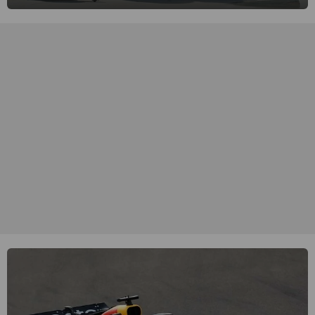
binnenvallen, maar zijn Rusland en Noord-Korea de vijanden.