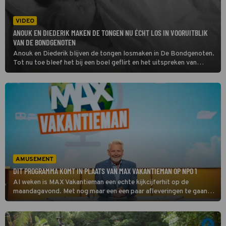
VIDEO
ANOUK EN DIEDERIK MAKEN DE TONGEN NU ÉCHT LOS IN VOORUITBLIK
VAN DE BONDGENOTEN
Anouk en Diederik blijven de tongen losmaken in De Bondgenoten.
Tot nu toe bleef het bij een boel geflirt en het uitspreken van
gevoelens, maar vanavond zien kijkers de twee een stap verder
gaan.
AMUSEMENT
DIT PROGRAMMA KOMT IN PLAATS VAN MAX VAKANTIEMAN OP NPO 1
Al weken is MAX Vakantieman een echte kijkcijferhit op de
maandagavond. Met nog maar een een paar afleveringen te gaan, is
het tijd om alvast vooruit te blikken. Welk programma neemt
daarna de plek op NPO 1 in? Wij zochten het voor je uit!