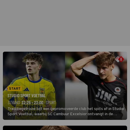
START
STUDIO SPORT VOETBAL
STRAKS
22:25 - 23:00
· SPORT
Traditiegetrouw bijt een gepromoveerde club het spits af in Studio
Sport Voetbal, waarbij SC Cambuur Excelsior ontvangt in de
eerste wedstrijd van het nieuwe Eredivisieseizoen. De nieuwe
oefenmeester is Johan Plat en hij wil aanvallend voetballen.