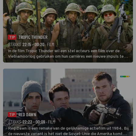
TROPIC THUNDER
TIP
STRAKS
22:15 - 00:20
· FILM
In de film Tropic Thunder wil een stel acteurs een film over de
Vietnamoorlog gebruiken om hun carrières een nieuwe impuls te
geven, maar tijdens de opnamen in het zuiden van Vietnam komen
ze in een oorlog tussen twee drugsbendes terecht.
RED DAWN
TIP
STRAKS
22:22 - 00:09
· FILM
Red Dawn is een remake van de gelijknamige actiefilm uit 1984. Bij
de nieuwste variant is het niet de Sovjet-Unie die Amerika komt