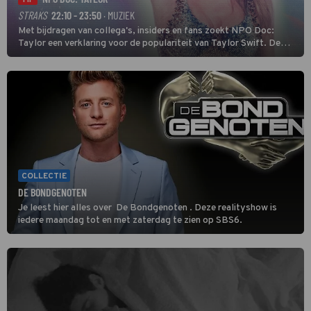
TIP
STRAKS
22:10 - 23:50
· MUZIEK
Met bijdragen van collega's, insiders en fans zoekt NPO Doc:
Taylor een verklaring voor de populariteit van Taylor Swift. De
singer-songwriter is een van de succesvolste sterren van onze tijd
en een inspiratie voor velen. (HH)
COLLECTIE
DE BONDGENOTEN
Je leest hier alles over De Bondgenoten . Deze realityshow is
iedere maandag tot en met zaterdag te zien op SBS6.