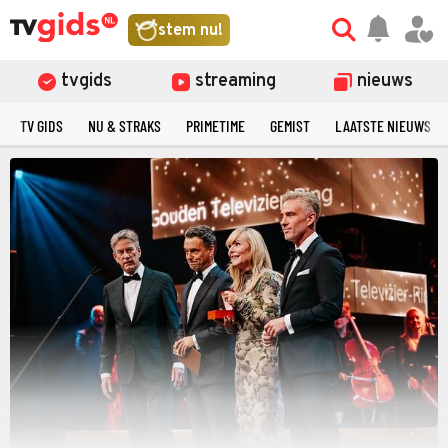
stem nu!
tvgids
streaming
nieuws
TV GIDS
NU & STRAKS
PRIMETIME
GEMIST
LAATSTE NIEUWS