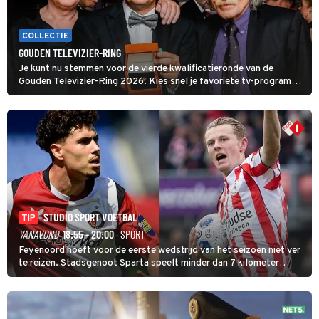
COLLECTIE
GOUDEN TELEVIZIER-RING
Je kunt nu stemmen voor de vierde kwalificatieronde van de
Gouden Televizier-Ring 2026. Kies snel je favoriete tv-programma
én streamingshow .
STUDIO SPORT VOETBAL
TIP
VANAVOND
18:55 - 20:00
· SPORT
Feyenoord hoeft voor de eerste wedstrijd van het seizoen niet ver
te reizen. Stadsgenoot Sparta speelt minder dan 7 kilometer
verderop. Feyenoord trok de Spaanse spits Nacho Ferri aan van
KVC Westerlo uit België.