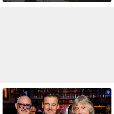
zware Col d'Èze. Aan de finish op de Promenade des Anglais krijgt
de eindwinnaar de laatste gele trui.