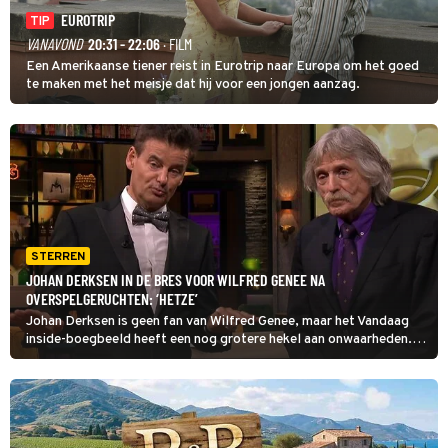
EUROTRIP
TIP
VANAVOND
20:31 - 22:06
· FILM
Een Amerikaanse tiener reist in Eurotrip naar Europa om het goed
te maken met het meisje dat hij voor een jongen aanzag.
STERREN
JOHAN DERKSEN IN DE BRES VOOR WILFRED GENEE NA
OVERSPELGERUCHTEN: ‘HETZE’
Johan Derksen is geen fan van Wilfred Genee, maar het Vandaag
inside-boegbeeld heeft een nog grotere hekel aan onwaarheden.
Volgens Derksen klopt er niets van de aanhoudende claims dat zijn
collega het niet zo nauw zou nemen met de huwelijkse trouw.