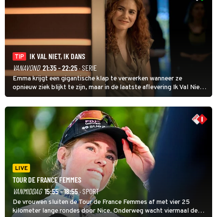
IK VAL NIET, IK DANS
TIP
VANAVOND
21:35 - 22:25
· SERIE
Emma krijgt een gigantische klap te verwerken wanneer ze
opnieuw ziek blijkt te zijn, maar in de laatste aflevering Ik Val Niet,
Ik Dans laat ze zien dat ze niet van plan is op te geven, zelfs als ze
daarvoor een ingrijpende operatie moet ondergaan.
LIVE
TOUR DE FRANCE FEMMES
VANMIDDAG
15:55 - 18:55
· SPORT
De vrouwen sluiten de Tour de France Femmes af met vier 25
kilometer lange rondes door Nice. Onderweg wacht viermaal de