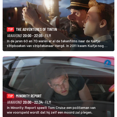
THE ADVENTURES OF TINTIN
TIP
VANAVOND
20:00 - 22:05
· FILM
In de jaren 60 en 70 waren er al de tekenfilms naar de Kuifje-
stripboeken van striptekenaar Hergé. In 2011 kwam Kuifje nog
meer tot leven in The Adventures of Tintin van Steven Spielberg.
MINORITY REPORT
TIP
VANAVOND
20:00 - 22:34
· FILM
In Minority Report speelt Tom Cruise een politieman van
wie voorspeld wordt dat hij zelf een moord zal plegen.