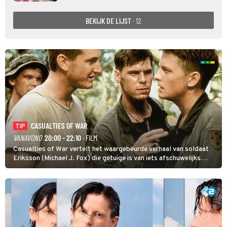
BEKIJK DE LIJST
· 12
CASUALTIES OF WAR
TIP
VANAVOND
20:00 - 22:10
· FILM
Casualties of War vertelt het waargebeurde verhaal van soldaat
Eriksson (Michael J. Fox) die getuige is van iets afschuwelijks
tijdens de Vietnamoorlog. Hij besluit uit de school te klappen.