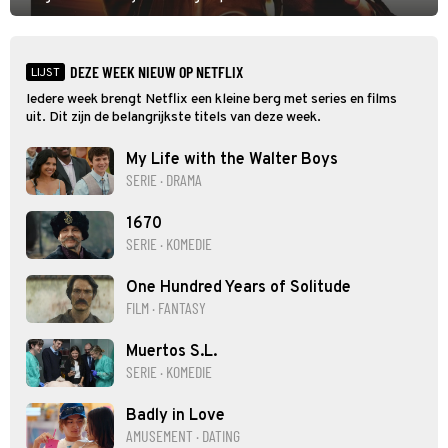
hand aan te pakken.
DEZE WEEK NIEUW OP NETFLIX
LIJST
Iedere week brengt Netflix een kleine berg met series en films
uit. Dit zijn de belangrijkste titels van deze week.
My Life with the Walter Boys
SERIE · DRAMA
1670
SERIE · KOMEDIE
One Hundred Years of Solitude
FILM · FANTASY
Muertos S.L.
SERIE · KOMEDIE
Badly in Love
AMUSEMENT · DATING