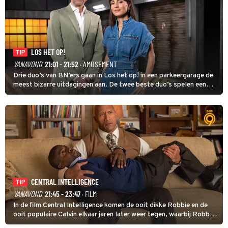
LOS HET OP!
TIP
VANAVOND
21:01 - 21:52
· AMUSEMENT
Drie duo’s van BN’ers gaan in Los het op! in een parkeergarage de
meest bizarre uitdagingen aan. De twee beste duo’s spelen een
onderlinge finale. Met in deze aflevering onder anderen cabaretiers
Nabil Aoulad Ayad en Annick Boer.
CENTRAL INTELLIGENCE
TIP
VANAVOND
21:45 - 23:47
· FILM
In de film Central Intelligence komen de ooit dikke Robbie en de
ooit populaire Calvin elkaar jaren later weer tegen, waarbij Robbie,
inmiddels supergespierd en werkzaam voor de CIA, Calvins hulp