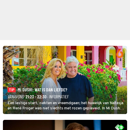
MI DUSHI: WAT IS DAN LIEFDE?
TIP
VANAVOND
21:23 - 22:30
· INFORMATIEF
Een lastige start, ziekten en vreemdgaan; het huwelijk van Natasja
en René Froger was niet slechts met rozen geplaveid. In Mi Dushi:
Wat Is Dan Liefde? neemt Wilfred Genee het showbizzkoppel mee
uit vissen om het over de liefde te hebben.