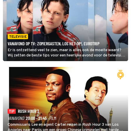
TELEVISIE
VANAVOND OP TV: ZOMERGASTEN, LOS HET OP!, EUROTRIP
Er is ontzettend veel te zien, maar is alles ook de moeite waard?
Wij zetten de beste tips voor een heerlijke avond voor de televisie
op een rij. Dit zijn de kijktips voor zondag 9 augustus 2026. Toch
nog verder kijken, check dan onze primetime gids voor het totale
overzicht van wat er vanavond op tv is.
RUSH HOUR 3
TIP
VANAVOND
20:00 - 21:45
· FILM
Commissaris Lee en agent Carter reizen in Rush Hour 3 van Los
Angeles naar Parijs om een groep Chinese criminelen met harde