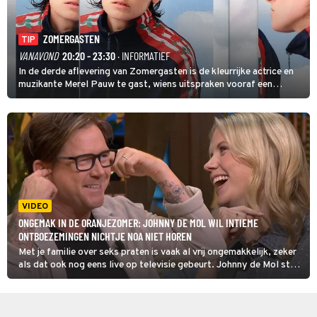
ZOMERGASTEN
TIP
VANAVOND
20:20 - 23:30
· INFORMATIEF
In de derde aflevering van Zomergasten is de kleurrijke actrice en
muzikante Merel Pauw te gast, wiens uitspraken vooraf een
boeiende avond beloven: 'Mijn ideale televisieavond is zoals mijn
identiteit: grenzeloos, absurd en vol angsten'.
VIDEO
ONGEMAK IN DE ORANJEZOMER: JOHNNY DE MOL WIL INTIEME
ONTBOEZEMINGEN NICHTJE NOA NIET HOREN
Met je familie over seks praten is vaak al vrij ongemakkelijk, zeker
als dat ook nog eens live op televisie gebeurt. Johnny de Mol stak
daarom in De Oranjezomer even zijn vingers in de oren toen z'n
nichtje Noa Vahle openlijk oreerde over EasyToys, de sponsor van
haar podcast.