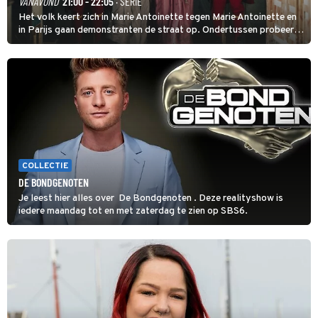
VANAVOND
21:00 - 22:05
· SERIE
Het volk keert zich in Marie Antoinette tegen Marie Antoinette en
in Parijs gaan demonstranten de straat op. Ondertussen probeert
Marie Antoinette landgoed Saint-Cloud te kopen. Ze wil daar haar
kinderen veilig laten opgroeien.
COLLECTIE
DE BONDGENOTEN
Je leest hier alles over De Bondgenoten . Deze realityshow is
iedere maandag tot en met zaterdag te zien op SBS6.