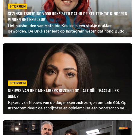
STERREN
GEZINSUITBREIDING VOOR URK!-STER MATHILDE KEUTER: 'DE KINDEREN
VINDEN HET ERG LEUK'
Het huishouden van Mathilde Keuter is een stukje drukker
geworden. De Urk!-ster laat op Instagram weten dat hond Buddy
zijn intrek heeft genomen bij het jonge gezin.
STERREN
NIEUWS VAN DE DAG-KIJKERS BEZORGD OM LALE GÜL: 'GAAT ALLES
GOED?'
Kijkers van Nieuws van de dag maken zich zorgen om Lale Gül. Op
Instagram deelt de schrijfster en opiniemaker een boodschap van
een bezorgde volger die meent te kunnen zien dat ze niet goed in
haar vel zit.