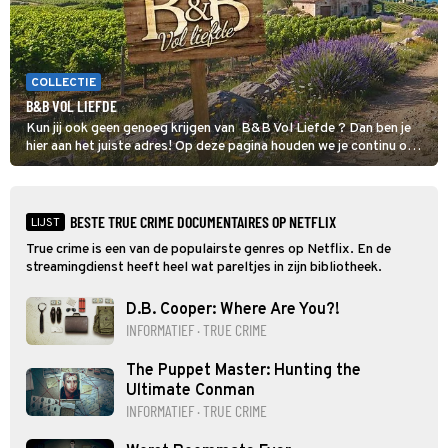
COLLECTIE
B&B VOL LIEFDE
Kun jij ook geen genoeg krijgen van B&B Vol Liefde ? Dan ben je
hier aan het juiste adres! Op deze pagina houden we je continu op
de hoogte van al het nieuws over de datingshow.
BESTE TRUE CRIME DOCUMENTAIRES OP NETFLIX
LIJST
True crime is een van de populairste genres op Netflix. En de
streamingdienst heeft heel wat pareltjes in zijn bibliotheek.
D.B. Cooper: Where Are You?!
INFORMATIEF · TRUE CRIME
The Puppet Master: Hunting the
Ultimate Conman
INFORMATIEF · TRUE CRIME