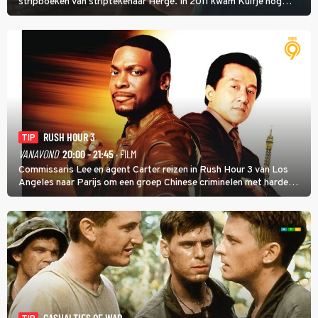
stripboeken van striptekenaar Hergé. In 2011 kwam Kuifje nog
meer tot leven in The Adventures of Tintin van Steven Spielberg.
RUSH HOUR 3
TIP
VANAVOND
20:00 - 21:45
· FILM
Commissaris Lee en agent Carter reizen in Rush Hour 3 van Los
Angeles naar Parijs om een groep Chinese criminelen met harde
hand aan te pakken.
CASUALTIES OF WAR