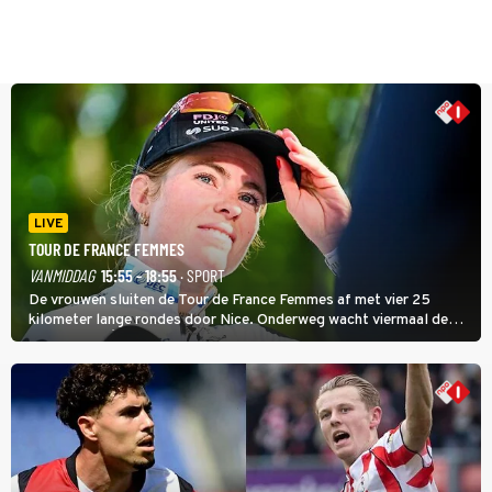
LIVE
TOUR DE FRANCE FEMMES
VANMIDDAG
15:55 - 18:55
· SPORT
De vrouwen sluiten de Tour de France Femmes af met vier 25
kilometer lange rondes door Nice. Onderweg wacht viermaal de
zware Col d'Èze. Aan de finish op de Promenade des Anglais krijgt
de eindwinnaar de laatste gele trui.