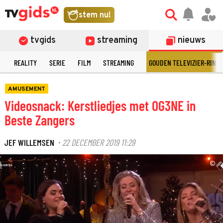
stem nu!
tvgids
streaming
nieuws
N
REALITY
SERIE
FILM
STREAMING
GOUDEN TELEVIZIER-RING
AMUSEMENT
Videosnack: Kerstliedjes met OG3NE in
Beste Zangers
JEF WILLEMSEN
22 DECEMBER 2019 11:29
·
©