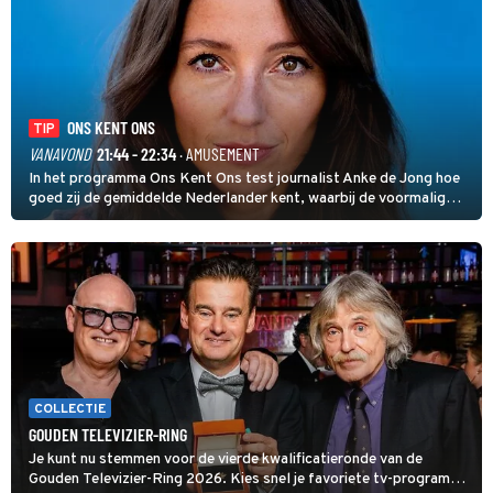
ONS KENT ONS
TIP
VANAVOND
21:44 - 22:34
· AMUSEMENT
In het programma Ons Kent Ons test journalist Anke de Jong hoe
goed zij de gemiddelde Nederlander kent, waarbij de voormalig
hoofdredacteur van modebladen Glamour en Elle het samen met
rapper Keizer opneemt tegen Edson da Graça en Marc-Marie
Huijbregts.
COLLECTIE
GOUDEN TELEVIZIER-RING
Je kunt nu stemmen voor de vierde kwalificatieronde van de
Gouden Televizier-Ring 2026. Kies snel je favoriete tv-programma