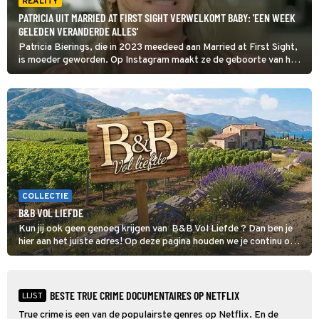
REALITY
PATRICIA UIT MARRIED AT FIRST SIGHT VERWELKOMT BABY: 'EEN WEEK
GELEDEN VERANDERDE ALLES'
Patricia Bierings, die in 2023 meedeed aan Married at First Sight,
is moeder geworden. Op Instagram maakt ze de geboorte van haar
dochter bekend.
COLLECTIE
B&B VOL LIEFDE
Kun jij ook geen genoeg krijgen van B&B Vol Liefde ? Dan ben je
hier aan het juiste adres! Op deze pagina houden we je continu op
de hoogte van al het nieuws over de datingshow.
BESTE TRUE CRIME DOCUMENTAIRES OP NETFLIX
LIJST
True crime is een van de populairste genres op Netflix. En de