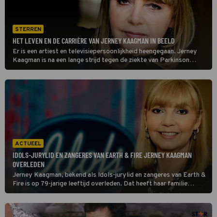
STERREN
HET LEVEN EN DE CARRIÈRE VAN JERNEY KAAGMAN IN BEELD
Er is een artiest en televisiepersoonlijkheid heengegaan. Jerney
Kaagman is na een lange strijd tegen de ziekte van Parkinson
overleden. Ze is 79 jaar geworden.
ACTUEEL
IDOLS-JURYLID EN ZANGERES VAN EARTH & FIRE JERNEY KAAGMAN
OVERLEDEN
Jerney Kaagman, bekend als Idols-jurylid en zangeres van Earth &
Fire is op 79-jarige leeftijd overleden. Dat heeft haar familie
gemeld in een verklaring. Ze leed al jarenlang aan de ziekte van
Parkinson.