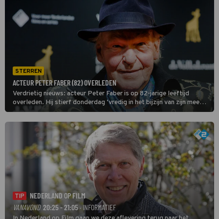
STERREN
ACTEUR PETER FABER (82) OVERLEDEN
Verdrietig nieuws: acteur Peter Faber is op 82-jarige leeftijd
overleden. Hij stierf donderdag ‘vredig in het bijzijn van zijn meest
dierbaren’, heeft zijn familie vrijdag bekendgemaakt.
NEDERLAND OP FILM
TIP
VANAVOND
20:25 - 21:05
· INFORMATIEF
In Nederland op Film gaan we deze aflevering terug naar het