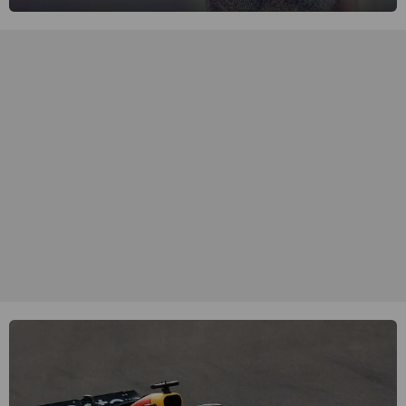
singer-songwriter is een van de succesvolste sterren van onze tijd
en een inspiratie voor velen. (HH)