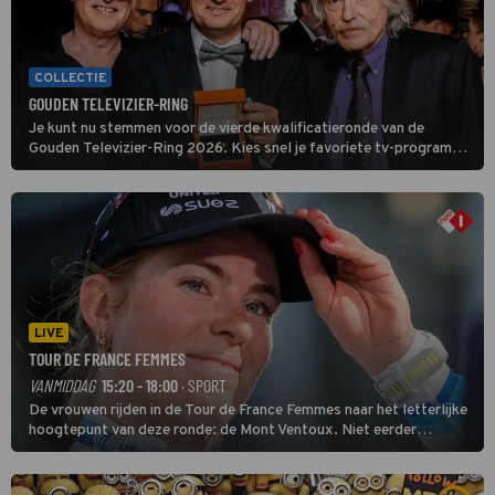
COLLECTIE
GOUDEN TELEVIZIER-RING
Je kunt nu stemmen voor de vierde kwalificatieronde van de
Gouden Televizier-Ring 2026. Kies snel je favoriete tv-programma
én streamingshow .
LIVE
TOUR DE FRANCE FEMMES
VANMIDDAG
15:20 - 18:00
· SPORT
De vrouwen rijden in de Tour de France Femmes naar het letterlijke
hoogtepunt van deze ronde: de Mont Ventoux. Niet eerder
finishten de vrouwen voor deze koers op deze kale col uit de
buitencategorie. De aanloop naar de slotklim is vlak.