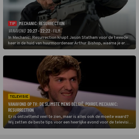
MECHANIC: RESURRECTION
TIP
VANAVOND
20:27 - 22:22
· FILM
In Mechanic: Resurrection kruipt Jason Statham voor de tweede
keer in de huid van huurmoordenaar Arthur Bishop, waarna je er
donder op kunt zeggen dat er van Bishops geplande pensioen niet
veel terechtkomt.
TELEVISIE
VANAVOND OP TV: DE SLIMSTE MENS BELGIË, POIROT, MECHANIC:
RESURRECTION
Er is ontzettend veel te zien, maar is alles ook de moeite waard?
Wij zetten de beste tips voor een heerlijke avond voor de televisie
op een rij. Dit zijn de kijktips voor vrijdag 7 augustus 2026. Toch
nog verder kijken, check dan onze primetime gids voor het totale