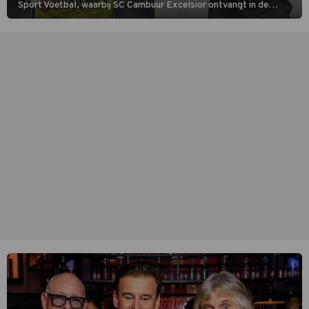
Sport Voetbal, waarbij SC Cambuur Excelsior ontvangt in de
eerste wedstrijd van het nieuwe Eredivisieseizoen. De nieuwe
oefenmeester is Johan Plat en hij wil aanvallend voetballen.