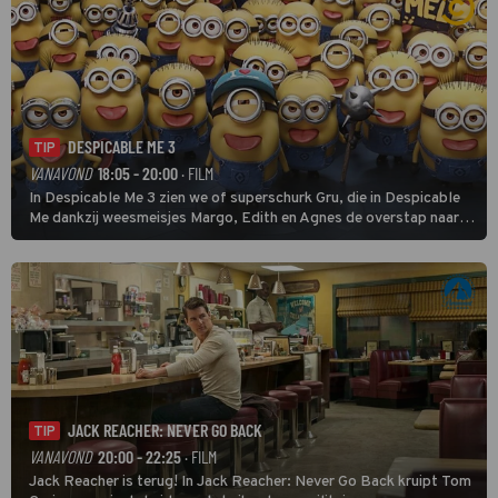
DESPICABLE ME 3
TIP
VANAVOND
18:05 - 20:00
· FILM
In Despicable Me 3 zien we of superschurk Gru, die in Despicable
Me dankzij weesmeisjes Margo, Edith en Agnes de overstap naar
het rechte pad maakte, ook op dat pad weet te blijven.
JACK REACHER: NEVER GO BACK
TIP
VANAVOND
20:00 - 22:25
· FILM
Jack Reacher is terug! In Jack Reacher: Never Go Back kruipt Tom