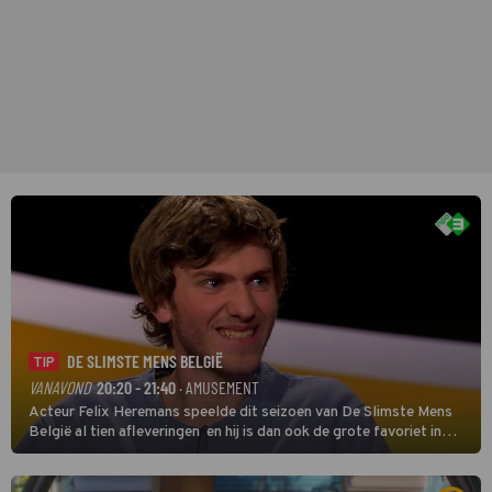
DE SLIMSTE MENS BELGIË
TIP
VANAVOND
20:20 - 21:40
· AMUSEMENT
Acteur Felix Heremans speelde dit seizoen van De Slimste Mens
België al tien afleveringen en hij is dan ook de grote favoriet in
deze seizoensfinale. En er is Nederlandse inbreng, want komiek
Soundos El Ahmadi neemt plaats aan de jurytafel.