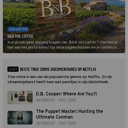
COLLECTIE
B&B VOL LIEFDE
Kun jij ook geen genoeg krijgen van B&B Vol Liefde ? Dan ben je
hier aan het juiste adres! Op deze pagina houden we je continu op
de hoogte van al het nieuws over de datingshow.
BESTE TRUE CRIME DOCUMENTAIRES OP NETFLIX
LIJST
True crime is een van de populairste genres op Netflix. En de
streamingdienst heeft heel wat pareltjes in zijn bibliotheek.
D.B. Cooper: Where Are You?!
INFORMATIEF · TRUE CRIME
The Puppet Master: Hunting the
Ultimate Conman
INFORMATIEF · TRUE CRIME