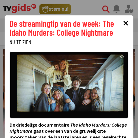
stem nu!
×
De streamingtip van de week: The
tvgids
streaming
nieuws
Idaho Murders: College Nightmare
TV GIDS
NU & STRAKS
PRIMETIME
GEMIST
LAATSTE NIEUWS
NU TE ZIEN
©
De driedelige documentaire
The Idaho Murders: College
Nightmare
gaat over een van de gruwelijkste
moordzaken van de laatste jaren en is een regelrechte