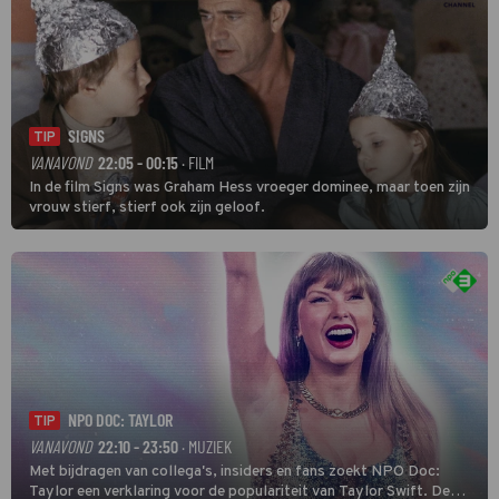
SIGNS
TIP
VANAVOND
22:05 - 00:15
· FILM
In de film Signs was Graham Hess vroeger dominee, maar toen zijn
vrouw stierf, stierf ook zijn geloof.
NPO DOC: TAYLOR
TIP
VANAVOND
22:10 - 23:50
· MUZIEK
Met bijdragen van collega's, insiders en fans zoekt NPO Doc:
Taylor een verklaring voor de populariteit van Taylor Swift. De