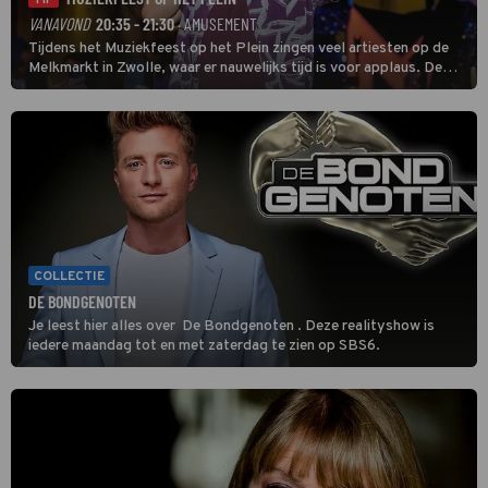
TIP
VANAVOND
20:35 - 21:30
· AMUSEMENT
Tijdens het Muziekfeest op het Plein zingen veel artiesten op de
Melkmarkt in Zwolle, waar er nauwelijks tijd is voor applaus. De
grootste namen zijn André Hazes, Jannes, René Froger en
natuurlijk Rutger van Barneveld met zijn hit Zwoele Zomernachten.
COLLECTIE
DE BONDGENOTEN
Je leest hier alles over De Bondgenoten . Deze realityshow is
iedere maandag tot en met zaterdag te zien op SBS6.