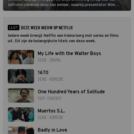
zelfvoorzienende dorp van weleer, waarbij presentator Wim
Daniëls de kijkers meeneemt op reis door de tijd aan de hand van
unieke amateurbeelden uit verschillende decennia. (HH)
DEZE WEEK NIEUW OP NETFLIX
LIJST
Iedere week brengt Netflix een kleine berg met series en films
uit. Dit zijn de belangrijkste titels van deze week.
My Life with the Walter Boys
SERIE · DRAMA
1670
SERIE · KOMEDIE
One Hundred Years of Solitude
FILM · FANTASY
Muertos S.L.
SERIE · KOMEDIE
Badly in Love