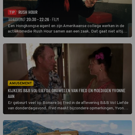
RUSH HOUR
TIP
VANAVOND
20:30 - 22:26
· FILM
Een Hongkongse agent en zijn Amerikaanse collega werken in de
actiekomedie Rush Hour samen aan een zaak. Dat gaat niet altijd
van een leien dakje.
AMUSEMENT
KIJKERS B&B VOL LIEFDE GRUWELEN VAN FRED EN MOEDIGEN YVONNE
AAN
Er gebeurt veel op Bonaire bij Fred in de aflevering B&B Vol Liefde
van donderdagavond. Fred maakt bijzondere opmerkingen, Yvonne
bijt van zich af en Doete maakt haar intrede.