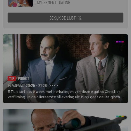
AMUSEMENT · DATING
BEKIJK DE LIJST
· 12
POIROT
TIP
VANAVOND
20:25 - 21:26
· SERIE
RTL start deze week met herhalingen van deze Agatha Christie-
verfilming. In de allereerste aflevering uit 1989 gaat de Belgische
speurder op zoek naar een vermiste kok. Poirot raakt al snel
verwikkeld in een moordzaak. (HH)