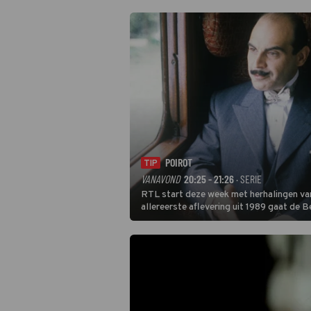
door de tijd aan de hand van unieke amat
verschillende decennia. (HH)
POIROT
TIP
VANAVOND
20:25 - 21:26
· SERIE
RTL start deze week met herhalingen van
allereerste aflevering uit 1989 gaat de 
Poirot raakt al snel verwikkeld in een m