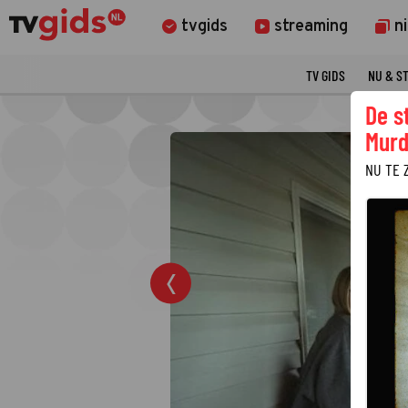
tvgids
streaming
n
TV GIDS
NU & S
De s
Murd
NU TE 