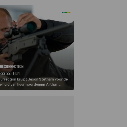
 RESURRECTION
- 22:22
· FILM
surrection kruipt Jason Statham voor de
de huid van huurmoordenaar Arthur
e er donder op kunt zeggen dat er van
e pensioen niet veel terechtkomt.