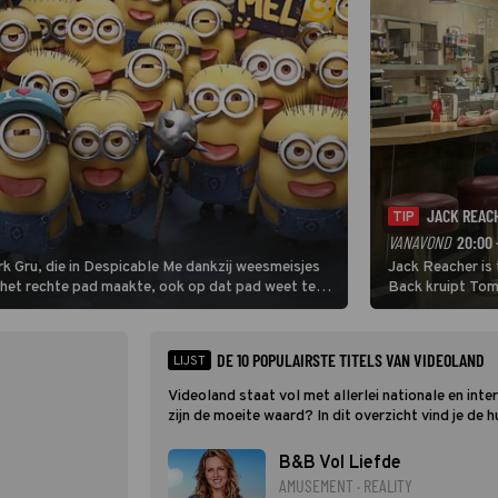
JACK REAC
TIP
VANAVOND
20:00 
rk Gru, die in Despicable Me dankzij weesmeisjes
Jack Reacher is 
 het rechte pad maakte, ook op dat pad weet te
Back kruipt Tom 
ex-militair.
DE 10 POPULAIRSTE TITELS VAN VIDEOLAND
LIJST
Videoland staat vol met allerlei nationale en inte
zijn de moeite waard? In dit overzicht vind je de
B&B Vol Liefde
AMUSEMENT · REALITY