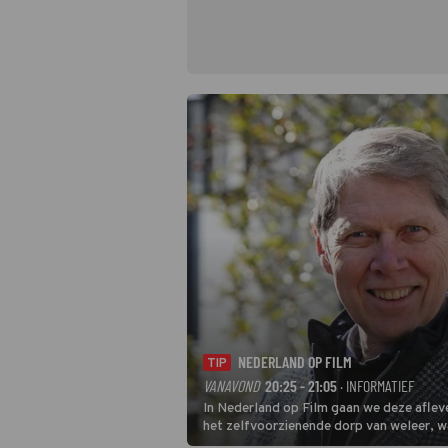
NEDERLAND OP FILM
TIP
VANAVOND
20:25 - 21:05
· INFORMATIEF
In Nederland op Film gaan we deze aflev
het zelfvoorzienende dorp van weleer, w
presentator Wim Daniëls de kijkers meen