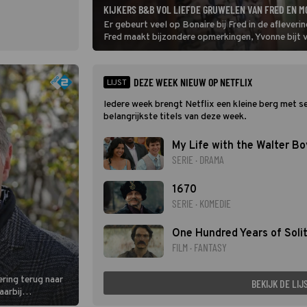
KIJKERS B&B VOL LIEFDE GRUWELEN VAN FRED EN M
Er gebeurt veel op Bonaire bij Fred in de afleve
Fred maakt bijzondere opmerkingen, Yvonne bijt v
DEZE WEEK NIEUW OP NETFLIX
LIJST
Iedere week brengt Netflix een kleine berg met seri
belangrijkste titels van deze week.
My Life with the Walter Bo
SERIE · DRAMA
1670
SERIE · KOMEDIE
One Hundred Years of Soli
FILM · FANTASY
ering terug naar
BEKIJK DE LIJ
aarbij
eemt op reis