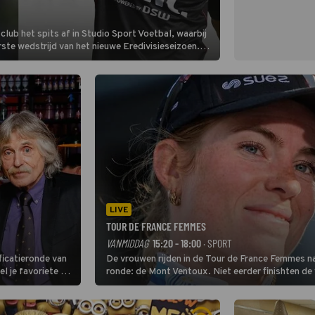
lub het spits af in Studio Sport Voetbal, waarbij
ste wedstrijd van het nieuwe Eredivisieseizoen.
hij wil aanvallend voetballen.
LIVE
TOUR DE FRANCE FEMMES
VANMIDDAG
15:20 - 18:00
· SPORT
ficatieronde van
De vrouwen rijden in de Tour de France Femmes na
ronde: de Mont Ventoux. Niet eerder finishten de
uit de buitencategorie. De aanloop naar de slotkli