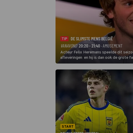
DE SLIMSTE MENS BELGIË
TIP
VANAVOND
20:20 - 21:40
· AMUSEMENT
Acteur Felix Heremans speelde dit seizo
afleveringen en hij is dan ook de grote f
inbreng, want komiek Soundos El Ahmadi 
START