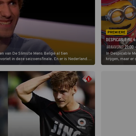
PREMIERE
DESPICABLE ME 4
VANAVOND
21:00 
en van De Slimste Mens België al tien
In Despicable Me
avoriet in deze seizoensfinale. En er is Nederlandse
krijgen, maar er
neemt plaats aan de jurytafel.