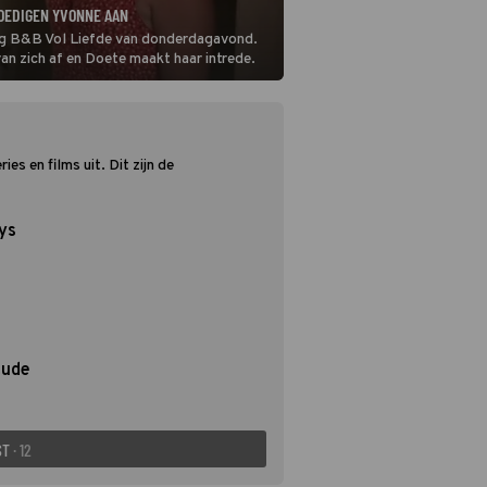
OEDIGEN YVONNE AAN
ring B&B Vol Liefde van donderdagavond.
an zich af en Doete maakt haar intrede.
es en films uit. Dit zijn de
ys
tude
ST
· 12