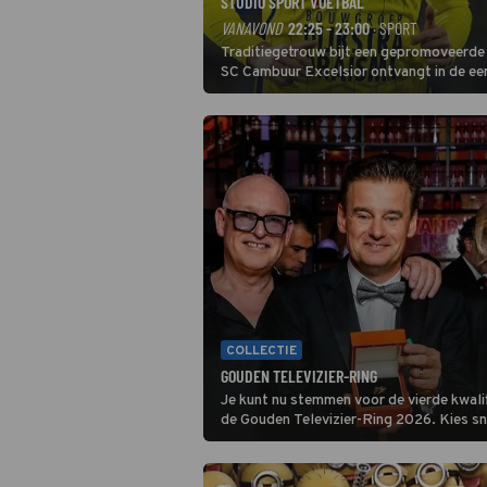
STUDIO SPORT VOETBAL
VANAVOND
22:25 - 23:00
· SPORT
Traditiegetrouw bijt een gepromoveerde c
SC Cambuur Excelsior ontvangt in de eer
De nieuwe oefenmeester is Johan Plat en 
COLLECTIE
GOUDEN TELEVIZIER-RING
Je kunt nu stemmen voor de vierde kwali
de Gouden Televizier-Ring 2026. Kies snel je favoriete tv-
programma én streamingshow .