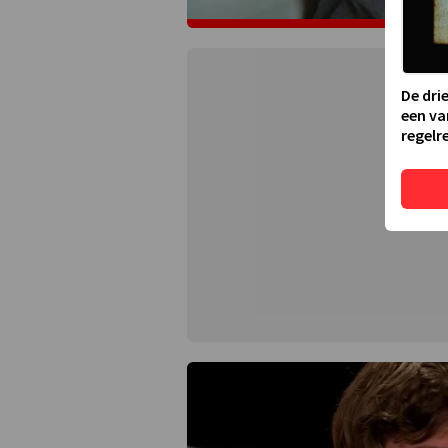
De dri
een va
regelre