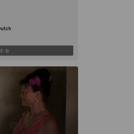
Dutch
ST
· 10