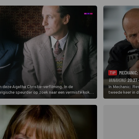
eurbeelden uit
MECHANIC:
TIP
VANAVOND
20:27 
 deze Agatha Christie-verfilming. In de
In Mechanic: Re
Belgische speurder op zoek naar een vermiste kok.
tweede keer in 
oordzaak. (HH)
Bishop, waarna j
Bishops gepland