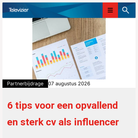
Skip
to
content
Partnerbijdrage
07 augustus 2026
6 tips voor een opvallend
en sterk cv als influencer