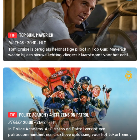
TOP GUN: MAVERICK
TIP
NU
17:48 - 20:01
· FILM
Tom Cruise is terug als heldhaftige piloot in Top Gun: Maverick
waarin hij een nieuwe lichting vliegers klaarstoomt voor het echte
werk.
POLICE ACADEMY 4: CITIZENS ON PATROL
TIP
STRAKS
20:00 - 21:42
· FILM
In Police Academy 4: Citizens on Patrol verzint een
politiecommandant een creatieve oplossing voor het tekort aan