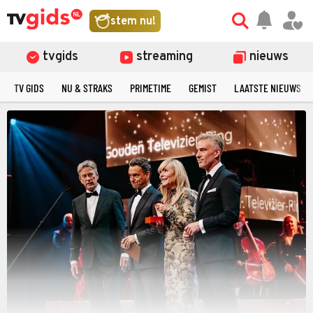
stem nu!
tvgids
streaming
nieuws
TV GIDS
NU & STRAKS
PRIMETIME
GEMIST
LAATSTE NIEUWS