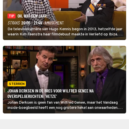
OH, WAT EEN JAAR!
TIP
STRAKS
20:05 - 21:44
· AMUSEMENT
De televisiecarrière van Hugo Kennis begon in 2013, hetzelfde jaar
waarin Kim Feenstra haar filmdebuut maakte in Verliefd op Ibiza. In
Oh, Wat een Jaar! wordt duidelijk wat ze nog meer weten van het
jaar waarin ze allebei eindtwintigers waren.
STERREN
JOHAN DERKSEN IN DE BRES VOOR WILFRED GENEE NA
OVERSPELGERUCHTEN: ‘HETZE’
Johan Derksen is geen fan van Wilfred Genee, maar het Vandaag
inside-boegbeeld heeft een nog grotere hekel aan onwaarheden.
Volgens Derksen klopt er niets van de aanhoudende claims dat zijn
collega het niet zo nauw zou nemen met de huwelijkse trouw.