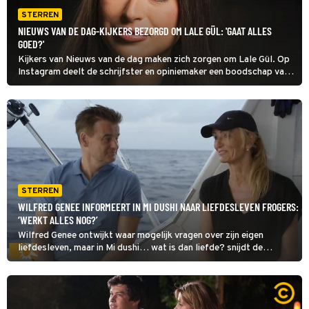
STERREN
NIEUWS VAN DE DAG-KIJKERS BEZORGD OM LALE GÜL: 'GAAT ALLES
GOED?'
Kijkers van Nieuws van de dag maken zich zorgen om Lale Gül. Op
Instagram deelt de schrijfster en opiniemaker een boodschap van
een bezorgde volger die meent te kunnen zien dat ze niet goed in
haar vel zit.
STERREN
WILFRED GENEE INFORMEERT IN MI DUSHI NAAR LIEFDESLEVEN FROGERS:
‘WERKT ALLES NOG?’
Wilfred Genee ontwijkt waar mogelijk vragen over zijn eigen
liefdesleven, maar in Mi dushi… wat is dan liefde? snijdt de
presentator het onderwerp maar wat graag aan. Komende zondag
vraagt hij René en Natasja Froger het spreekwoordelijk hemd van
’t lijf.