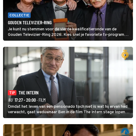
COLLECTIE
GOUDEN TELEVIZIER-RING
Je kunt nu stemmen voor de vierde kwalificatieronde van de
Gouden Televizier-Ring 2026. Kies snel je favoriete tv-programma
én streamingshow .
THE INTERN
TIP
NU
17:27 - 20:00
· FILM
Omdat het leven van een pensionado toch niet is wat hij ervan had
verwacht, gaat weduwnaar Ben in de film The Intern stage lopen
bij de hippe webwinkel van Jules, wat een gouden zet blijkt te zijn.