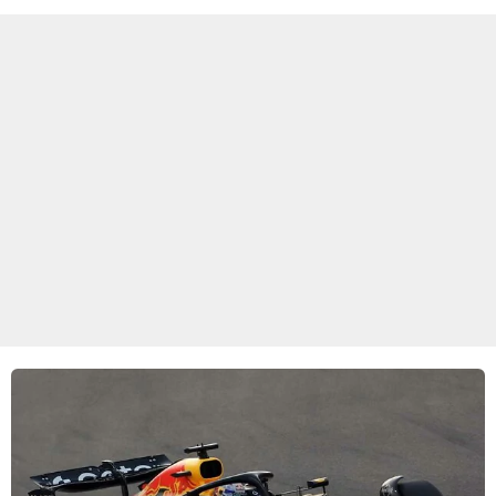
ze een moeizame start beleven. (HH)