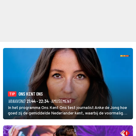
ONS KENT ONS
TIP
VANAVOND
21:44 - 22:34
· AMUSEMENT
In het programma Ons Kent Ons test journalist Anke de Jong hoe
goed zij de gemiddelde Nederlander kent, waarbij de voormalig
hoofdredacteur van modebladen Glamour en Elle het samen met
rapper Keizer opneemt tegen Edson da Graça en Marc-Marie
Huijbregts.