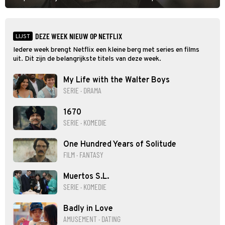
verloopt in Black Hawk down dramatisch.
DEZE WEEK NIEUW OP NETFLIX
LIJST
Iedere week brengt Netflix een kleine berg met series en films
uit. Dit zijn de belangrijkste titels van deze week.
My Life with the Walter Boys
SERIE · DRAMA
1670
SERIE · KOMEDIE
One Hundred Years of Solitude
FILM · FANTASY
Muertos S.L.
SERIE · KOMEDIE
Badly in Love
AMUSEMENT · DATING