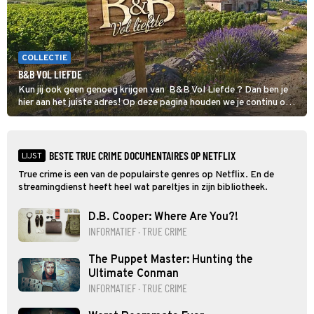
COLLECTIE
B&B VOL LIEFDE
Kun jij ook geen genoeg krijgen van B&B Vol Liefde ? Dan ben je
hier aan het juiste adres! Op deze pagina houden we je continu op
de hoogte van al het nieuws over de datingshow.
BESTE TRUE CRIME DOCUMENTAIRES OP NETFLIX
LIJST
True crime is een van de populairste genres op Netflix. En de
streamingdienst heeft heel wat pareltjes in zijn bibliotheek.
D.B. Cooper: Where Are You?!
INFORMATIEF · TRUE CRIME
The Puppet Master: Hunting the
Ultimate Conman
INFORMATIEF · TRUE CRIME