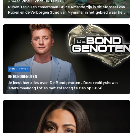
STRAKS
20:30 - 21:25
· INFORMATIEF
Ruben Terlou en cameraman Bruce Amende zijn in dit slotdeel van
Ruben en de Verborgen Strijd van Myanmar in het gebied waar het
KNDF-rebellenleger de scepter zwaait. De rebellenleider zet zich
in voor vrijheid en gelijkheid voor iedereen. (HH)
COLLECTIE
DE BONDGENOTEN
Je leest hier alles over De Bondgenoten . Deze realityshow is
iedere maandag tot en met zaterdag te zien op SBS6.