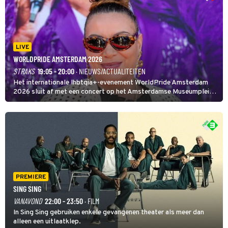
LIVE
WORLDPRIDE AMSTERDAM 2026
STRAKS
19:05 - 20:00
· NIEUWS/ACTUALITEITEN
Het internationale lhbtqia+-evenement WorldPride Amsterdam
2026 sluit af met een concert op het Amsterdamse Museumplein.
Anita Doth is een van de optredende artiesten. In de jaren 90
veroverde ze de wereld als zangeres van 2Unlimited.
PREMIERE
SING SING
VANAVOND
22:00 - 23:50
· FILM
In Sing Sing gebruiken enkele gevangenen theater als meer dan
alleen een uitlaatklep.