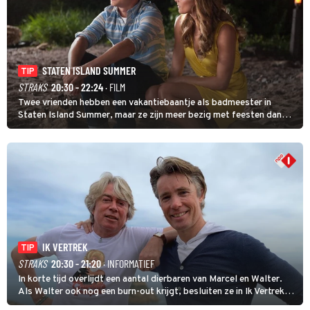
STATEN ISLAND SUMMER
TIP
STRAKS
20:30 - 22:24
· FILM
Twee vrienden hebben een vakantiebaantje als badmeester in
Staten Island Summer, maar ze zijn meer bezig met feesten dan
met werken.
IK VERTREK
TIP
STRAKS
20:30 - 21:20
· INFORMATIEF
In korte tijd overlijdt een aantal dierbaren van Marcel en Walter.
Als Walter ook nog een burn-out krijgt, besluiten ze in Ik Vertrek
een nieuwe start te maken door een B&B in Spanje te openen, waar