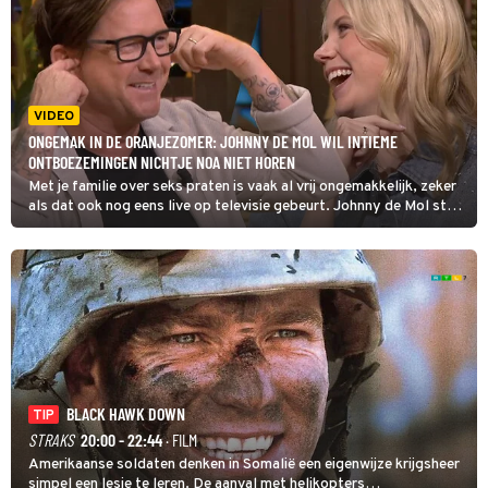
VIDEO
ONGEMAK IN DE ORANJEZOMER: JOHNNY DE MOL WIL INTIEME
ONTBOEZEMINGEN NICHTJE NOA NIET HOREN
Met je familie over seks praten is vaak al vrij ongemakkelijk, zeker
als dat ook nog eens live op televisie gebeurt. Johnny de Mol stak
daarom in De oranjezomer even zijn vingers in de oren toen z'n
nichtje Noa Vahle openlijk oreerde over EasyToys, de sponsor van
haar podcast.
BLACK HAWK DOWN
TIP
STRAKS
20:00 - 22:44
· FILM
Amerikaanse soldaten denken in Somalië een eigenwijze krijgsheer
simpel een lesje te leren. De aanval met helikopters