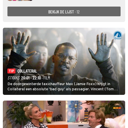
BEKIJK DE LIJST
· 12
COLLATERAL
TIP
STRAKS
20:01 - 22:10
· FILM
De doorgewinterde taxichauffeur Max (Jamie Foxx) krijgt in
Collateral een absolute ‘bad guy’ als passagier. Vincent (Tom
Cruise) heeft hem nodig om hem de stad door te loodsen om een
wel heel lugubere reden.