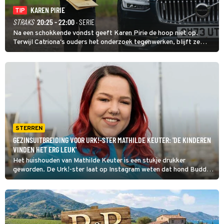
KAREN PIRIE
TIP
STRAKS
20:25 - 22:00
· SERIE
Na een schokkende vondst geeft Karen Pirie de hoop niet op.
Terwijl Catriona's ouders het onderzoek tegenwerken, blijft ze
speuren naar Adam. In deze slotaflevering van Karen Pirie leidt het
spoor via Frankrijk en Italië naar Malta.
STERREN
GEZINSUITBREIDING VOOR URK!-STER MATHILDE KEUTER: 'DE KINDEREN
VINDEN HET ERG LEUK'
Het huishouden van Mathilde Keuter is een stukje drukker
geworden. De Urk!-ster laat op Instagram weten dat hond Buddy
zijn intrek heeft genomen bij het jonge gezin.