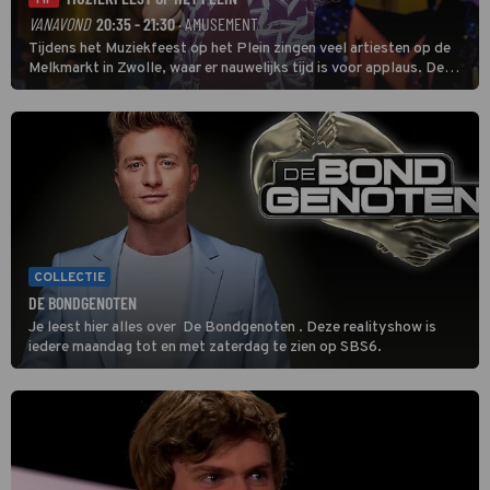
TIP
VANAVOND
20:35 - 21:30
· AMUSEMENT
Tijdens het Muziekfeest op het Plein zingen veel artiesten op de
Melkmarkt in Zwolle, waar er nauwelijks tijd is voor applaus. De
grootste namen zijn André Hazes, Jannes, René Froger en
natuurlijk Rutger van Barneveld met zijn hit Zwoele Zomernachten.
COLLECTIE
DE BONDGENOTEN
Je leest hier alles over De Bondgenoten . Deze realityshow is
iedere maandag tot en met zaterdag te zien op SBS6.