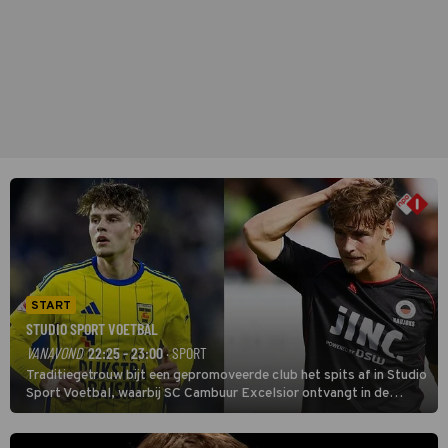
START
STUDIO SPORT VOETBAL
VANAVOND
22:25 - 23:00
· SPORT
Traditiegetrouw bijt een gepromoveerde club het spits af in Studio
Sport Voetbal, waarbij SC Cambuur Excelsior ontvangt in de
eerste wedstrijd van het nieuwe Eredivisieseizoen. De nieuwe
oefenmeester is Johan Plat en hij wil aanvallend voetballen.