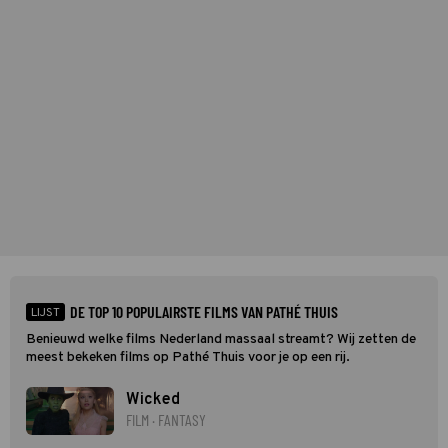
besluiten zij achter de rug van Sayf om dat ze de volgende cyclus
liever zonder hem doorgaan.
DE TOP 10 POPULAIRSTE FILMS VAN PATHÉ THUIS
LIJST
Benieuwd welke films Nederland massaal streamt? Wij zetten de
meest bekeken films op Pathé Thuis voor je op een rij.
Wicked
FILM · FANTASY