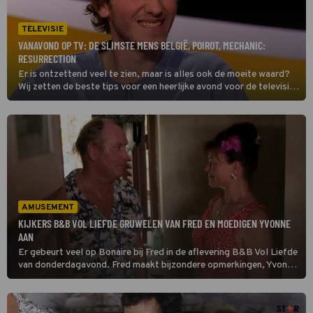
TELEVISIE
VANAVOND OP TV: DE SLIMSTE MENS BELGIË, POIROT, MECHANIC:
RESURRECTION
Er is ontzettend veel te zien, maar is alles ook de moeite waard?
Wij zetten de beste tips voor een heerlijke avond voor de televisie
op een rij. Dit zijn de kijktips voor vrijdag 7 augustus 2026. Toch
nog verder kijken, check dan onze primetime gids voor het totale
overzicht van wat er vanavond op tv is.
AMUSEMENT
KIJKERS B&B VOL LIEFDE GRUWELEN VAN FRED EN MOEDIGEN YVONNE
AAN
Er gebeurt veel op Bonaire bij Fred in de aflevering B&B Vol Liefde
van donderdagavond. Fred maakt bijzondere opmerkingen, Yvonne
bijt van zich af en Doete maakt haar intrede.