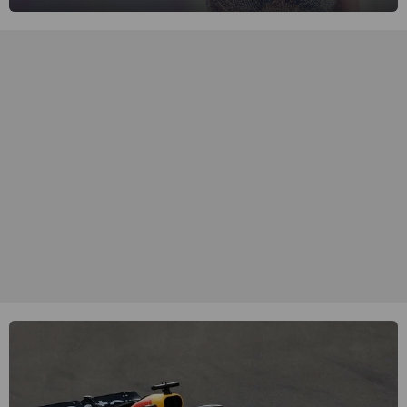
singer-songwriter is een van de succesvolste sterren van onze tijd
en een inspiratie voor velen. (HH)