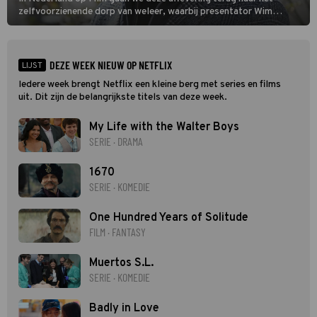
zelfvoorzienende dorp van weleer, waarbij presentator Wim
Daniëls de kijkers meeneemt op reis door de tijd aan de hand van
unieke amateurbeelden uit verschillende decennia. (HH)
DEZE WEEK NIEUW OP NETFLIX
LIJST
Iedere week brengt Netflix een kleine berg met series en films
uit. Dit zijn de belangrijkste titels van deze week.
My Life with the Walter Boys
SERIE · DRAMA
1670
SERIE · KOMEDIE
One Hundred Years of Solitude
FILM · FANTASY
Muertos S.L.
SERIE · KOMEDIE
Badly in Love