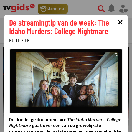
stem nu!
×
De streamingtip van de week: The
tvgids
streaming
nieuws
Idaho Murders: College Nightmare
TV GIDS
NU & STRAKS
PRIMETIME
GEMIST
LAATSTE NIEUWS
NU TE ZIEN
©
De driedelige documentaire
The Idaho Murders: College
Nightmare
gaat over een van de gruwelijkste
moordzaken van de laatste jaren en is een regelrechte