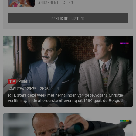
AMUSEMENT · DATING
BEKIJK DE LIJST
· 12
POIROT
TIP
VANAVOND
20:25 - 21:26
· SERIE
RTL start deze week met herhalingen van deze Agatha Christie-
verfilming. In de allereerste aflevering uit 1989 gaat de Belgische
speurder op zoek naar een vermiste kok. Poirot raakt al snel
verwikkeld in een moordzaak. (HH)