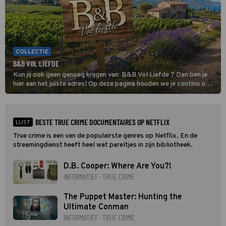
COLLECTIE
B&B VOL LIEFDE
Kun jij ook geen genoeg krijgen van B&B Vol Liefde ? Dan ben je
hier aan het juiste adres! Op deze pagina houden we je continu op
de hoogte van al het nieuws over de datingshow.
BESTE TRUE CRIME DOCUMENTAIRES OP NETFLIX
LIJST
True crime is een van de populairste genres op Netflix. En de
streamingdienst heeft heel wat pareltjes in zijn bibliotheek.
D.B. Cooper: Where Are You?!
INFORMATIEF · TRUE CRIME
The Puppet Master: Hunting the
Ultimate Conman
INFORMATIEF · TRUE CRIME