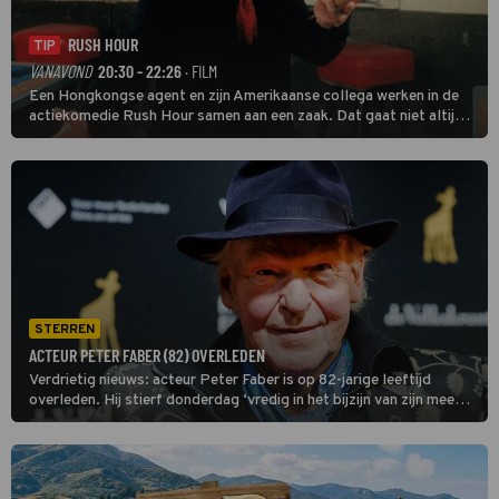
RUSH HOUR
TIP
VANAVOND
20:30 - 22:26
· FILM
Een Hongkongse agent en zijn Amerikaanse collega werken in de
actiekomedie Rush Hour samen aan een zaak. Dat gaat niet altijd
van een leien dakje.
STERREN
ACTEUR PETER FABER (82) OVERLEDEN
Verdrietig nieuws: acteur Peter Faber is op 82-jarige leeftijd
overleden. Hij stierf donderdag ‘vredig in het bijzijn van zijn meest
dierbaren’, heeft zijn familie vrijdag bekendgemaakt.