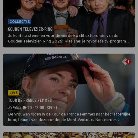
COLLECTIE
GOUDEN TELEVIZIER-RING
Je kunt nu stemmen voor de vierde kwalificatieronde van de
Gouden Televizier-Ring 2026. Kies snel je favoriete tv-programma
én streamingshow .
LIVE
TOUR DE FRANCE FEMMES
STRAKS
15:20 - 18:00
· SPORT
De vrouwen rijden in de Tour de France Femmes naar het letterlijke
hoogtepunt van deze ronde: de Mont Ventoux. Niet eerder
finishten de vrouwen voor deze koers op deze kale col uit de
buitencategorie. De aanloop naar de slotklim is vlak.