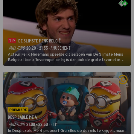
DE SLIMSTE MENS BELGIË
TIP
VANAVOND
20:20 - 21:35
· AMUSEMENT
Acteur Felix Heremans speelde dit seizoen van De Slimste Mens
België al tien afleveringen en hij is dan ook de grote favoriet in
deze seizoensfinale. En er is Nederlandse inbreng, want komiek
Soundos El Ahmadi neemt plaats aan de jurytafel.
PREMIERE
DESPICABLE ME 4
VANAVOND
21:00 - 22:50
· FILM
In Despicable Me 4 probeert Gru alles op de rails te krijgen, maar