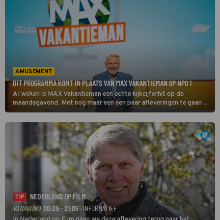
AMUSEMENT
DIT PROGRAMMA KOMT IN PLAATS VAN MAX VAKANTIEMAN OP NPO 1
Al weken is MAX Vakantieman een echte kijkcijferhit op de
maandagavond. Met nog maar een een paar afleveringen te gaan, is
het tijd om alvast vooruit te blikken. Welk programma neemt
daarna de plek op NPO 1 in? Wij zochten het voor je uit!
NEDERLAND OP FILM
TIP
VANAVOND
20:25 - 21:05
· INFORMATIEF
In Nederland op Film gaan we deze aflevering terug naar het