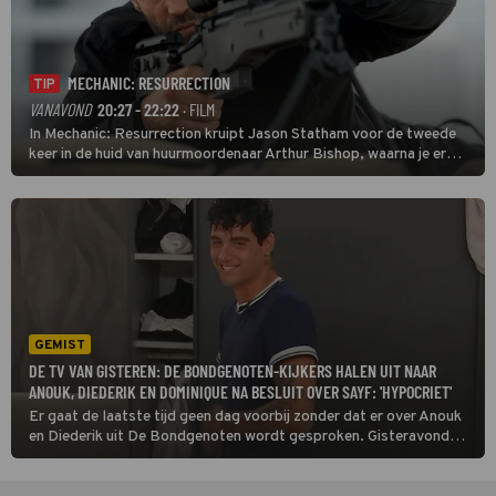
MECHANIC: RESURRECTION
TIP
VANAVOND
20:27 - 22:22
· FILM
In Mechanic: Resurrection kruipt Jason Statham voor de tweede
keer in de huid van huurmoordenaar Arthur Bishop, waarna je er
donder op kunt zeggen dat er van Bishops geplande pensioen niet
veel terechtkomt.
GEMIST
DE TV VAN GISTEREN: DE BONDGENOTEN-KIJKERS HALEN UIT NAAR
ANOUK, DIEDERIK EN DOMINIQUE NA BESLUIT OVER SAYF: 'HYPOCRIET'
Er gaat de laatste tijd geen dag voorbij zonder dat er over Anouk
en Diederik uit De Bondgenoten wordt gesproken. Gisteravond
was dat niet anders. Dit keer draaide het niet om hun
liefdesavontuur, maar om hun bondje. Samen met Dominique