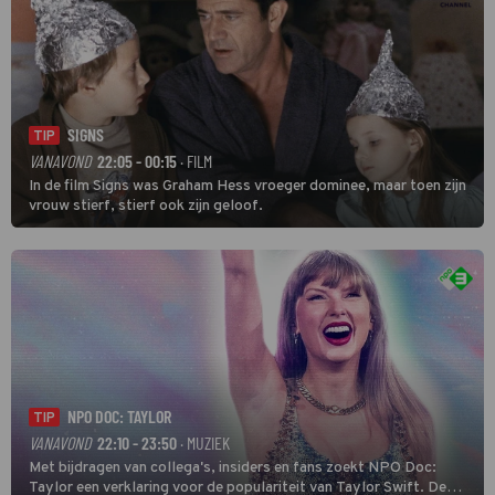
SIGNS
TIP
VANAVOND
22:05 - 00:15
· FILM
In de film Signs was Graham Hess vroeger dominee, maar toen zijn
vrouw stierf, stierf ook zijn geloof.
NPO DOC: TAYLOR
TIP
VANAVOND
22:10 - 23:50
· MUZIEK
Met bijdragen van collega's, insiders en fans zoekt NPO Doc:
Taylor een verklaring voor de populariteit van Taylor Swift. De