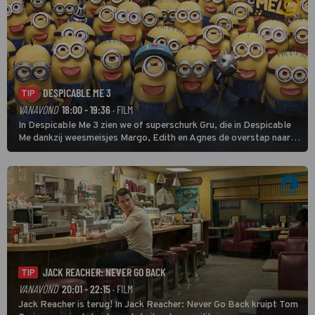
DESPICABLE ME 3
TIP
VANAVOND
18:00 - 19:36
· FILM
In Despicable Me 3 zien we of superschurk Gru, die in Despicable
Me dankzij weesmeisjes Margo, Edith en Agnes de overstap naar
het rechte pad maakte, ook op dat pad weet te blijven.
JACK REACHER: NEVER GO BACK
TIP
VANAVOND
20:01 - 22:15
· FILM
Jack Reacher is terug! In Jack Reacher: Never Go Back kruipt Tom