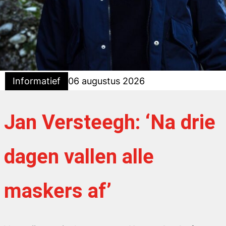
Informatief
06 augustus 2026
Jan Versteegh: ‘Na drie
dagen vallen alle
maskers af’