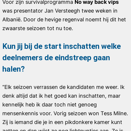
Voor zijn survivalprogramma
No way back vips
was presentator Jan Versteegh twee weken in
Albanië. Door de hevige regenval noemt hij dit het
zwaarste seizoen tot nu toe.
Kun jij bij de start inschatten welke
deelnemers de eindstreep gaan
halen?
“Elk seizoen verrassen de kandidaten me weer. Ik
denk altijd dat ik het goed kan inschatten, maar
kennelijk heb ik daar toch niet genoeg
mensenkennis voor. Vorig seizoen won Tess Milne.
Zij is iemand die je in een pikdonkere kamer kunt
zetten en dan wijst ze nog lichtpuntjes aan. Ze is