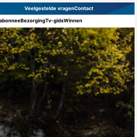
Veelgestelde vragen
Contact
abonnee
Bezorging
Tv-gids
Winnen